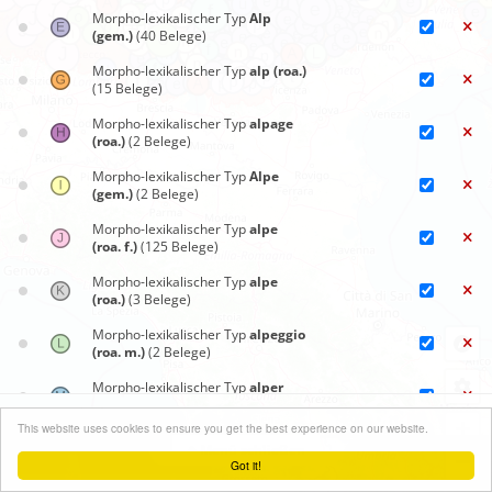
Morpho-lexikalischer Typ
Alp
(gem.)
(40 Belege)
Morpho-lexikalischer Typ
alp (roa.)
(15 Belege)
Morpho-lexikalischer Typ
alpage
(roa.)
(2 Belege)
Morpho-lexikalischer Typ
Alpe
(gem.)
(2 Belege)
Morpho-lexikalischer Typ
alpe
(roa. f.)
(125 Belege)
Morpho-lexikalischer Typ
alpe
(roa.)
(3 Belege)
Morpho-lexikalischer Typ
alpeggio
(roa. m.)
(2 Belege)
Morpho-lexikalischer Typ
alper
(roa.)
(1 Beleg)
Synoptische Karten
+
This website uses cookies to ensure you get the best experience on our website.
Morpho-lexikalischer Typ
andare
Menü schließen
su alpe (roa.)
(1 Beleg)
−
Got it!
Leaflet
| ©
OpenStreetMap
contributors