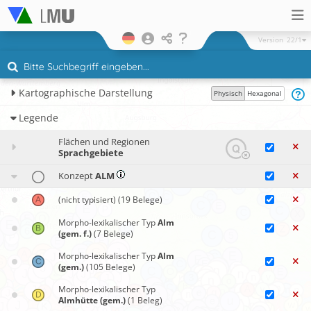
Version
22/1
Kartographische Darstellung
Physisch
Hexagonal
Legende
Flächen und Regionen
Sprachgebiete
Konzept
ALM
(nicht typisiert)
(19 Belege)
Morpho-lexikalischer Typ
Alm
(gem. f.)
(7 Belege)
Morpho-lexikalischer Typ
Alm
(gem.)
(105 Belege)
Morpho-lexikalischer Typ
Almhütte (gem.)
(1 Beleg)