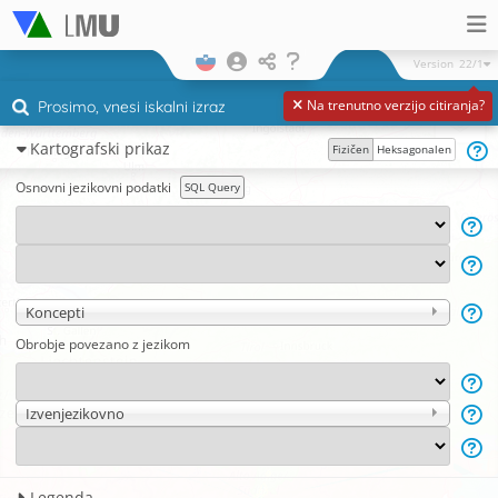
Version
22/1
Na trenutno verzijo citiranja?
Kartografski prikaz
Fizičen
Heksagonalen
Osnovni jezikovni podatki
SQL Query
Koncepti
Obrobje povezano z jezikom
Izvenjezikovno
Legenda