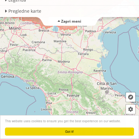
Pregledne karte
Zapri meni
+
This website uses cookies to ensure you get the best experience on our website.
−
Got it!
Leaflet
| ©
OpenStreetMap
contributors