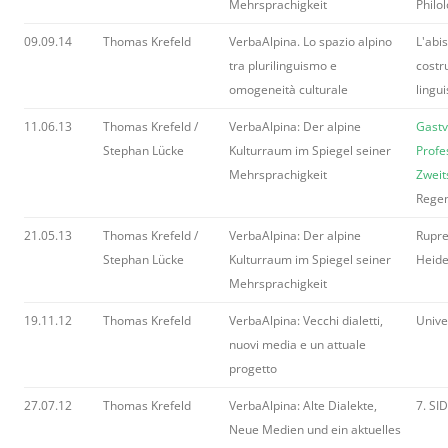
Mehrsprachigkeit
Philo
09.09.14
Thomas Krefeld
VerbaAlpina. Lo spazio alpino
L'abi
tra plurilinguismo e
costr
omogeneità culturale
lingu
11.06.13
Thomas Krefeld /
VerbaAlpina: Der alpine
Gastv
Stephan Lücke
Kulturraum im Spiegel seiner
Profe
Mehrsprachigkeit
Zweit
Rege
21.05.13
Thomas Krefeld /
VerbaAlpina: Der alpine
Rupre
Stephan Lücke
Kulturraum im Spiegel seiner
Heide
Mehrsprachigkeit
19.11.12
Thomas Krefeld
VerbaAlpina: Vecchi dialetti,
Unive
nuovi media e un attuale
progetto
27.07.12
Thomas Krefeld
VerbaAlpina: Alte Dialekte,
7. SI
Neue Medien und ein aktuelles