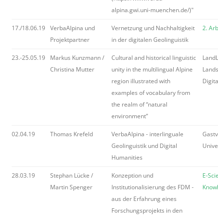
alpina.gwi.uni-muenchen.de/)"
17./18.06.19
VerbaAlpina und
Vernetzung und Nachhaltigkeit
2. Ar
Projektpartner
in der digitalen Geolinguistik
23.-25.05.19
Markus Kunzmann /
Cultural and historical linguistic
LandL
Christina Mutter
unity in the multilingual Alpine
Lands
region illustrated with
Digit
examples of vocabulary from
the realm of “natural
environment”
02.04.19
Thomas Krefeld
VerbaAlpina - interlinguale
Gastv
Geolinguistik und Digital
Unive
Humanities
28.03.19
Stephan Lücke /
Konzeption und
E-Sci
Martin Spenger
Institutionalisierung des FDM -
Know
aus der Erfahrung eines
Forschungsprojekts in den