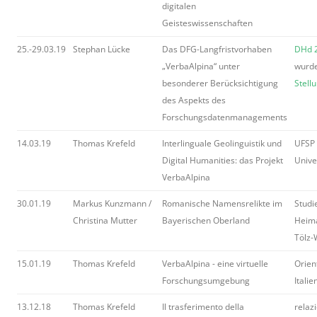
digitalen
Geisteswissenschaften
25.-29.03.19
Stephan Lücke
Das DFG-Langfristvorhaben
DHd 
„VerbaAlpina“ unter
wurde
besonderer Berücksichtigung
Stell
des Aspekts des
Forschungsdatenmanagements
14.03.19
Thomas Krefeld
Interlinguale Geolinguistik und
UFSP 
Digital Humanities: das Projekt
Unive
VerbaAlpina
30.01.19
Markus Kunzmann /
Romanische Namensrelikte im
Studi
Christina Mutter
Bayerischen Oberland
Heima
Tölz-
15.01.19
Thomas Krefeld
VerbaAlpina - eine virtuelle
Orien
Forschungsumgebung
Italie
13.12.18
Thomas Krefeld
Il trasferimento della
relaz