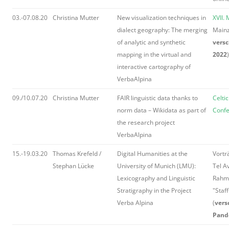
03.-07.08.20
Christina Mutter
New visualization techniques in
XVII.
dialect geography: The merging
Mainz
of analytic and synthetic
versc
mapping in the virtual and
2022
)
interactive cartography of
VerbaAlpina
09./10.07.20
Christina Mutter
FAIR linguistic data thanks to
Celti
norm data – Wikidata as part of
Confe
the research project
VerbaAlpina
15.-19.03.20
Thomas Krefeld /
Digital Humanities at the
Vortr
Stephan Lücke
University of Munich (LMU):
Tel A
Lexicography and Linguistic
Rahm
Stratigraphy in the Project
"Staff
Verba Alpina
(
vers
Pand