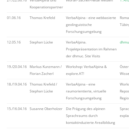
21./22.06.16
VerbaAlpina und
Wörter-Sachen-Neue Medien
1. Ar
Kooperationspartner
01.06.16
Thomas Krefeld
VerbaAlpina - eine webbasierte
Roman
geolinguistische
Tübi
Forschungsumgebung
12.05.16
Stephan Lücke
VerbaAlpina.
dhmuc
Projektpräsentation im Rahmen
der dhmuc. Site Visits
19./20.04.16
Markus Kunzmann /
Workshop: VerbaAlpina &
Öster
Florian Zacherl
explore.AT!
Wisse
18./19.04.16
Thomas Krefeld /
VerbaAlpina - eine
Works
Stephan Lücke
raumorientierte, virtuelle
Repos
Forschungsumgebung
Regio
15./16.04.16
Susanne Oberholzer
Die Prägung des alpinen
Sprac
Sprachraums durch
expla
kontaktinduzierte Arealbildung