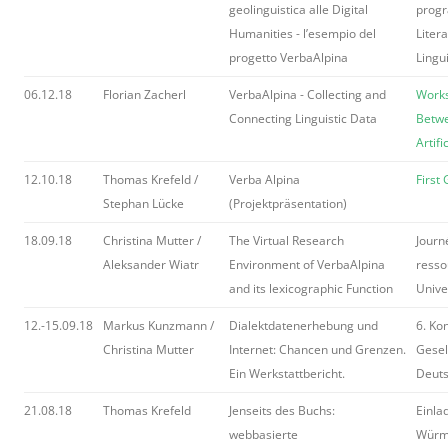
geolinguistica alle Digital
progr
Humanities - l’esempio del
Liter
progetto VerbaAlpina
Lingu
06.12.18
Florian Zacherl
VerbaAlpina - Collecting and
Works
Connecting Linguistic Data
Betwe
Artifi
12.10.18
Thomas Krefeld /
Verba Alpina
First
Stephan Lücke
(Projektpräsentation)
18.09.18
Christina Mutter /
The Virtual Research
Journ
Aleksander Wiatr
Environment of VerbaAlpina
resso
and its lexicographic Function
Univer
12.-15.09.18
Markus Kunzmann /
Dialektdatenerhebung und
6. Ko
Christina Mutter
Internet: Chancen und Grenzen.
Gesel
Ein Werkstattbericht.
Deuts
21.08.18
Thomas Krefeld
Jenseits des Buchs:
Einla
webbasierte
Würm