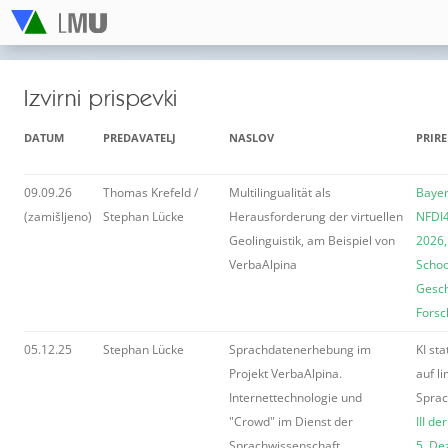
Izvirni prispevki
DATUM
PREDAVATELJ
NASLOV
PRIRE
09.09.26
Thomas Krefeld /
Multilingualität als
Bayer
(zamišljeno)
Stephan Lücke
Herausforderung der virtuellen
NFDI
Geolinguistik, am Beispiel von
2026,
VerbaAlpina
School
Gesch
Forsc
05.12.25
Stephan Lücke
Sprachdatenerhebung im
KI st
Projekt VerbaAlpina.
auf li
Internettechnologie und
Spra
"Crowd" im Dienst der
III d
Sprachwissenschaft.
5. D