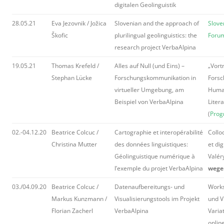
digitalen Geolinguistik
28.05.21
Eva Jezovnik / Jožica
Slovenian and the approach of
Slove
Škofic
plurilingual geolinguistics: the
Foru
research project VerbaAlpina
19.05.21
Thomas Krefeld /
Alles auf Null (und Eins) –
„Vort
Stephan Lücke
Forschungskommunikation in
Forsc
virtueller Umgebung, am
Human
Beispiel von VerbaAlpina
Liter
(
Pro
02.-04.12.20
Beatrice Colcuc /
Cartographie et interopérabilité
Collo
Christina Mutter
des données linguistiques:
et dig
Géolinguistique numérique à
Valéry
l’exemple du projet VerbaAlpina
wege
03./04.09.20
Beatrice Colcuc /
Datenaufbereitungs- und
Works
Markus Kunzmann /
Visualisierungstools im Projekt
und V
Florian Zacherl
VerbaAlpina
Variat
online