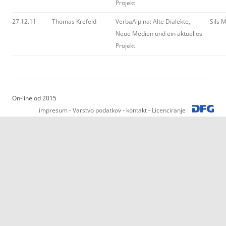
Projekt
27.12.11
Thomas Krefeld
VerbaAlpina: Alte Dialekte,
Sils 
Neue Medien und ein aktuelles
Projekt
On-line od 2015
impresum
-
Varstvo podatkov
-
kontakt
-
Licenciranje