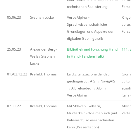
technischen Realisierung
Forsc
05.06.23
Stephan Lücke
VerbaAlpina –
Ringv
Sprachwissenschaftliche
sprac
Grundlagen und Aspekte der
Forsc
digitalen Geolinguistik
25.05.23
Alexander Berg-
Bibliothek und Forschung Hand
111. 
Weiß / Stephan
in Hand (Tandem Talk)
Lücke
01./02.12.22
Krefeld, Thomas
La digitalizzazione dei dati
Giorna
geolinguistici: AIS → NavigAIS
cultur
→ AISreloaded → AIS in
etnoli
VerbaAlpina
Italia
02.11.22
Krefeld, Thomas
Mit Sklaven, Göttern,
Absch
Munterkeit – Wie man sich (auf
Verfa
Italienisch) so verabschieden
kann (Präsentation)