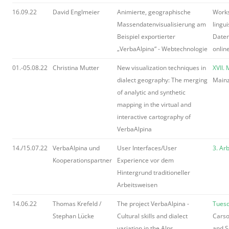
16.09.22
David Englmeier
Animierte, geographische
Work
Massendatenvisualisierung am
lingui
Beispiel exportierter
Daten
„VerbaAlpina“ - Webtechnologie
onlin
01.-05.08.22
Christina Mutter
New visualization techniques in
XVII.
dialect geography: The merging
Main
of analytic and synthetic
mapping in the virtual and
interactive cartography of
VerbaAlpina
14./15.07.22
VerbaAlpina und
User Interfaces/User
3. Ar
Kooperationspartner
Experience vor dem
Hintergrund traditioneller
Arbeitsweisen
14.06.22
Thomas Krefeld /
The project VerbaAlpina -
Tuesd
Stephan Lücke
Cultural skills and dialect
Carso
variation in the Alps
and S