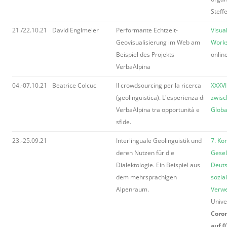
Steff
21./22.10.21
David Englmeier
Performante Echtzeit-
Visual
Geovisualisierung im Web am
Works
Beispiel des Projekts
onlin
VerbaAlpina
04.-07.10.21
Beatrice Colcuc
Il crowdsourcing per la ricerca
XXXVI
(geolinguistica). L'esperienza di
zwisc
VerbaAlpina tra opportunità e
Globa
sfide.
23.-25.09.21
Interlinguale Geolinguistik und
7. Ko
deren Nutzen für die
Gesel
Dialektologie. Ein Beispiel aus
Deuts
dem mehrsprachigen
sozia
Alpenraum.
Verw
Unive
Coro
auf 0