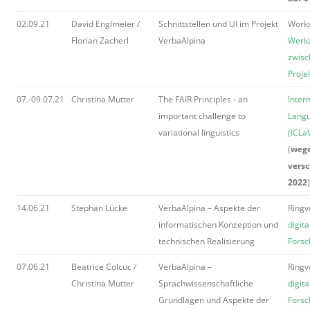
02.09.21
David Englmeier /
Schnittstellen und UI im Projekt
Work
Florian Zacherl
VerbaAlpina
Werkz
zwis
Proje
07.-09.07.21
Christina Mutter
The FAIR Principles - an
Inter
important challenge to
Langu
variational linguistics
(ICLa
(
weg
versc
2022
)
14.06.21
Stephan Lücke
VerbaAlpina – Aspekte der
Ringv
informatischen Konzeption und
digit
technischen Realisierung
Forsc
07.06.21
Beatrice Colcuc /
VerbaAlpina –
Ringv
Christina Mutter
Sprachwissenschaftliche
digit
Grundlagen und Aspekte der
Forsc