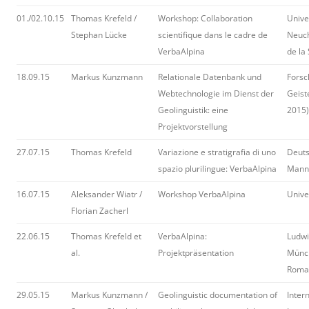
01./02.10.15
Thomas Krefeld /
Workshop: Collaboration
Unive
Stephan Lücke
scientifique dans le cadre de
Neuch
VerbaAlpina
de la
18.09.15
Markus Kunzmann
Relationale Datenbank und
Forsc
Webtechnologie im Dienst der
Geist
Geolinguistik: eine
2015)
Projektvorstellung
27.07.15
Thomas Krefeld
Variazione e stratigrafia di uno
Deuts
spazio plurilingue: VerbaAlpina
Mann
16.07.15
Aleksander Wiatr /
Workshop VerbaAlpina
Unive
Florian Zacherl
22.06.15
Thomas Krefeld et
VerbaAlpina:
Ludwi
al.
Projektpräsentation
Münc
Roman
29.05.15
Markus Kunzmann /
Geolinguistic documentation of
Inter