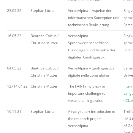
23.05.22
Stephan Lücke
VerbaAlpina – Aspekte der
Ringv
informatischen Konzeption und
sprac
technischen Realisierung
Forsc
16.05.22
Beatrice Colcuc /
VerbaAlpina –
Ringv
Christina Mutter
Sprachwissenschaftliche
sprac
Grundlagen und Aspekte der
Forsc
digitalen Geolinguistik
04.05.22
Beatrice Colcuc /
VerbaAlpina – geolinguistica
Semin
Christina Mutter
digitale nella zona alpina
Univer
12.-14.04.22
Christina Mutter
The FAIR Principles - an
Inter
important challenge to
Langu
variational linguistics
(ICLa
16.11.21
Stephan Lücke
A (very) short introduction to
Treff
the research project
LMU m
VerbaAlpina
of Ge
Prof. 