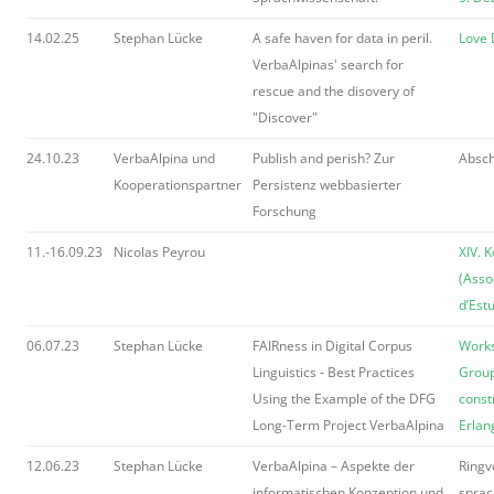
14.02.25
Stephan Lücke
A safe haven for data in peril.
Love
VerbaAlpinas' search for
rescue and the disovery of
"Discover"
24.10.23
VerbaAlpina und
Publish and perish? Zur
Absch
Kooperationspartner
Persistenz webbasierter
Forschung
11.-16.09.23
Nicolas Peyrou
XIV. 
(Asso
d’Est
06.07.23
Stephan Lücke
FAIRness in Digital Corpus
Works
Linguistics - Best Practices
Group
Using the Example of the DFG
const
Long-Term Project VerbaAlpina
Erlan
12.06.23
Stephan Lücke
VerbaAlpina – Aspekte der
Ringv
informatischen Konzeption und
sprac