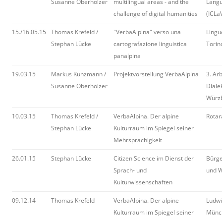
Susanne Oberholzer
multilingual areas - and the
Langu
challenge of digital humanities
(ICLaV
15./16.05.15
Thomas Krefeld /
"VerbaAlpina" verso una
Lingu
Stephan Lücke
cartografazione linguistica
Torin
panalpina
19.03.15
Markus Kunzmann /
Projektvorstellung VerbaAlpina
3. Ar
Susanne Oberholzer
Diale
Würz
10.03.15
Thomas Krefeld /
VerbaAlpina. Der alpine
Rotar
Stephan Lücke
Kulturraum im Spiegel seiner
Mehrsprachigkeit
26.01.15
Stephan Lücke
Citizen Science im Dienst der
Bürg
Sprach- und
und W
Kulturwissenschaften
09.12.14
Thomas Krefeld
VerbaAlpina. Der alpine
Ludwi
Kulturraum im Spiegel seiner
Münch