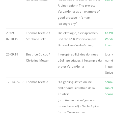
Alpine region - The project
VerbaAlpina as an example of
good practice in “smart
lexicography”
29.09. -
Thomas Krefeld /
Dialektologie, Kleinsprachen
XXXVI
02.10.19
Stephan Lücke
und die FAIR-Prinzipien (am
Wiede
Beispiel von VerbaAlpina)
Erne
26.09.19
Beatrice Colcuc /
Interopérabilité des données
Journ
Christina Mutter
géolinguistiques à l’exemple du
numér
projet VerbaAlpina
lingu
Univer
12.-14.09.19
Thomas Krefeld
"La geolinguistica online -
Scuol
dall'Atlante sintattico della
Dialet
Calabria
Scanz
(http://www.asica2.gwi.uni-
muenchen.de/) a VerbaAlpina
(https://www.verba-