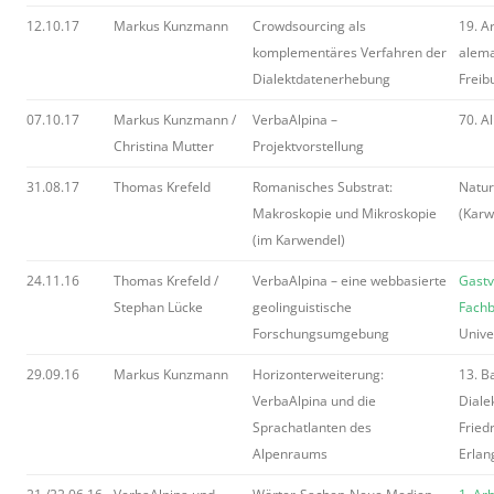
12.10.17
Markus Kunzmann
Crowdsourcing als
19. A
komplementäres Verfahren der
alema
Dialektdatenerhebung
Freibu
07.10.17
Markus Kunzmann /
VerbaAlpina –
70. A
Christina Mutter
Projektvorstellung
31.08.17
Thomas Krefeld
Romanisches Substrat:
Natur
Makroskopie und Mikroskopie
(Karw
(im Karwendel)
24.11.16
Thomas Krefeld /
VerbaAlpina – eine webbasierte
Gastv
Stephan Lücke
geolinguistische
Fachb
Forschungsumgebung
Unive
29.09.16
Markus Kunzmann
Horizonterweiterung:
13. B
VerbaAlpina und die
Diale
Sprachatlanten des
Fried
Alpenraums
Erlan