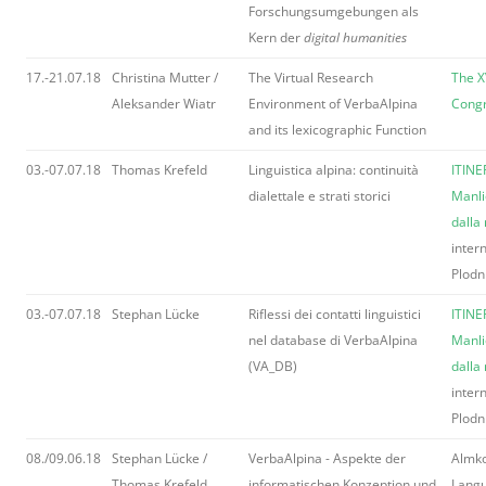
Forschungsumgebungen als
Kern der
digital humanities
17.-21.07.18
Christina Mutter /
The Virtual Research
The X
Aleksander Wiatr
Environment of VerbaAlpina
Cong
and its lexicographic Function
03.-07.07.18
Thomas Krefeld
Linguistica alpina: continuità
ITINE
dialettale e strati storici
Manli
dalla
inter
Plodn
03.-07.07.18
Stephan Lücke
Riflessi dei contatti linguistici
ITINE
nel database di VerbaAlpina
Manli
(VA_DB)
dalla
inter
Plodn
08./09.06.18
Stephan Lücke /
VerbaAlpina - Aspekte der
Almko
Thomas Krefeld
informatischen Konzeption und
Langu