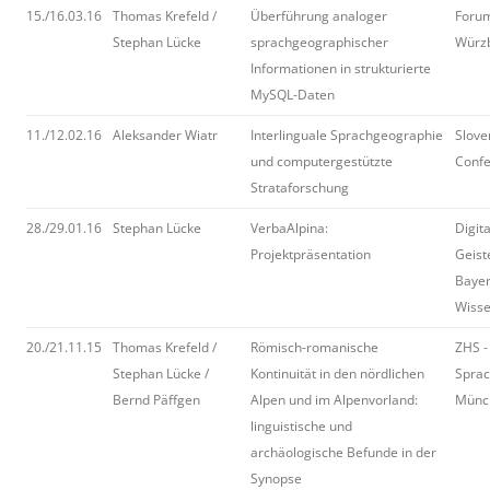
15./16.03.16
Thomas Krefeld /
Überführung analoger
Forum
Stephan Lücke
sprachgeographischer
Würz
Informationen in strukturierte
MySQL-Daten
11./12.02.16
Aleksander Wiatr
Interlinguale Sprachgeographie
Slove
und computergestützte
Confe
Strataforschung
28./29.01.16
Stephan Lücke
VerbaAlpina:
Digit
Projektpräsentation
Geist
Bayer
Wisse
20./21.11.15
Thomas Krefeld /
Römisch-romanische
ZHS -
Stephan Lücke /
Kontinuität in den nördlichen
Sprac
Bernd Päffgen
Alpen und im Alpenvorland:
Münc
linguistische und
archäologische Befunde in der
Synopse