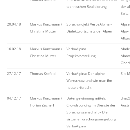
technischen Realisierung
der a
Spitz
20.04.18
Markus Kunzmann /
Sprachprojekt VerbaAlpina -
Alpse
Christina Mutter
Dialektwortschatz der Alpen
Alpwi
Allgä
16.02.18
Markus Kunzmann /
VerbaAlpina –
Almle
Christina Mutter
Projektvorstellung
Almwi
Oberb
27.12.17
Thomas Krefeld
VerbaAlpina: Der alpine
Sils 
Wortschatz und wie man ihn
heute erforscht
04.12.17
Markus Kunzmann /
Datengewinnung mittels
dha20
Florian Zacherl
Crowdsourcing im Dienste der
Austr
Sprachwissenschaft – Die
virtuelle Forschungsumgebung
VerbaAlpina