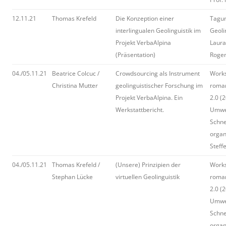
12.11.21
Thomas Krefeld
Die Konzeption einer
Tagun
interlingualen Geolinguistik im
Geoli
Projekt VerbaAlpina
Laura
(Präsentation)
Roger
04./05.11.21
Beatrice Colcuc /
Crowdsourcing als Instrument
Work
Christina Mutter
geolinguistischer Forschung im
roman
Projekt VerbaAlpina. Ein
2.0 (2
Werkstattbericht.
Umwel
Schne
organ
Steff
04./05.11.21
Thomas Krefeld /
(Unsere) Prinzipien der
Work
Stephan Lücke
virtuellen Geolinguistik
roman
2.0 (2
Umwel
Schne
organ