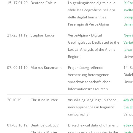
15.-17.01.20
Beatrice Colcuc
La geolinguistica digitale e le
IX Co
sfide lessicografiche nell'era
svolta
delle digital humanities:
prosp
l'esempio di VerbaAlpina
Umani
21.-23.11.19
Stephan Lücke
VerbaAlpina - Digital
New W
Geolinguistics Dedicated to the
Varia
Lexical Analysis of the Alpine
la var
Region
Unive
07.-09.11.19
Markus Kunzmann
Projektübergreifende
14. B
Vernetzung heterogener
Diale
sprachwissenschaftlicher
Unive
Informationsressourcen
20.10.19
Christina Mutter
Visualising language in space -
4th W
new approaches in linguistic
the D
cartography
Vanco
01.-03.10.19
Beatrice Colcuc /
Linked lexical data of different
eLex 
Christina Mutter
resources and countries in the
Lexic