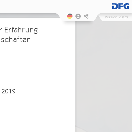
Version
23/2
r Erfahrung
nschaften
g 2019