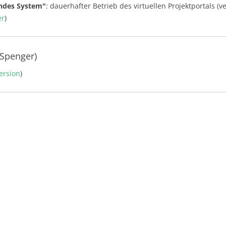
ndes System"
: dauerhafter Betrieb des virtuellen Projektportals (
er
)
 Spenger)
ersion
)