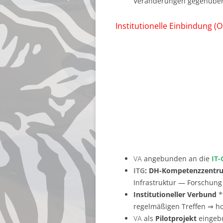
Veränderungen gegenüber 
Institutionelle Einbindung (
VA
angebunden an die
IT-
ITG
: DH-Kompetenzzentr
Infrastruktur — Forschun
Institutioneller Verbund
*
regelmäßigen Treffen ⇒ ho
VA
als
Pilotprojekt
eingebu