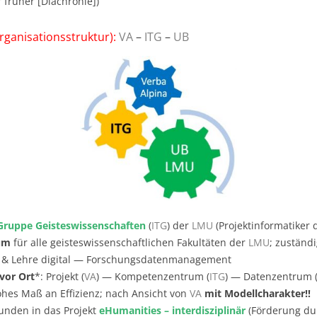
früher [Diachronie])
Organisationsstruktur):
VA
–
ITG
–
UB
Gruppe Geisteswissenschaften
(
ITG
) der
LMU
(Projektinformatiker d
um
für alle geisteswissenschaftlichen Fakultäten der
LMU
; zuständi
g & Lehre digital — Forschungsdatenmanagement
vor Ort
*: Projekt (
VA
) — Kompetenzentrum (
ITG
) — Datenzentrum 
hes Maß an Effizienz; nach Ansicht von
VA
mit Modellcharakter!!
nden in das Projekt
eHumanities – interdisziplinär
(Förderung du