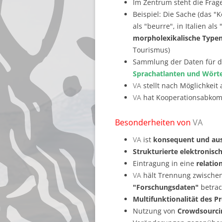
Im Zentrum steht die Frag
Beispiel: Die Sache (das "
als "beurre", in Italien al
morpholexikalische Type
Tourismus)
Sammlung der Daten für d
Sprachatlanten und Wört
VA
stellt nach Möglichkeit 
VA
hat Kooperationsabko
Besonderheiten von
VA
VA
ist
konsequent und auss
Strukturierte elektronisc
Eintragung in eine
relatio
VA
hält Trennung zwischen
"Forschungsdaten"
betrac
Multifunktionalität des P
Nutzung von
Crowdsourci