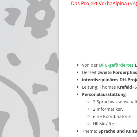
Das Projekt VerbaAlpina (
VA
Von der
DFG-gefördertes
L
Derzeit
zweite Förderpha
interdisziplinäres DH-Proj
Leitung: Thomas
Krefeld
(S
Personalausstattung
:
2 Sprachwissenschaft
2 Informatiker,
eine Koordinatorin,
Hilfskräfte
Thema:
Sprache und Kult