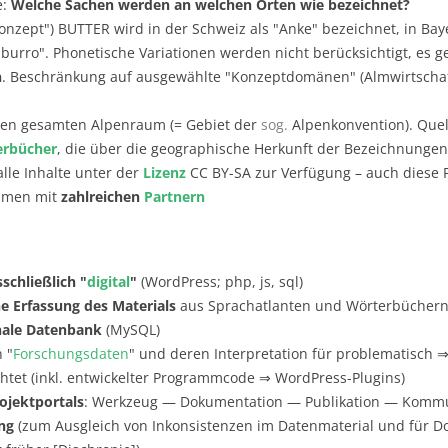
e:
Welche Sachen werden an welchen Orten wie bezeichnet?
Konzept") BUTTER wird in der Schweiz als "Anke" bezeichnet, in Baye
s "burro". Phonetische Variationen werden nicht berücksichtigt, es 
n
. Beschränkung auf ausgewählte "Konzeptdomänen" (Almwirtschaf
en gesamten Alpenraum (= Gebiet der
sog.
Alpenkonvention). Quel
erbücher
, die über die geographische Herkunft der Bezeichnunge
alle Inhalte unter der
Lizenz
CC BY-SA zur Verfügung – auch diese 
mmen mit
zahlreichen
Partnern
chließlich "
digital
"
(WordPress; php, js, sql)
he Erfassung des Materials
aus Sprachatlanten und Wörterbücher
nale Datenbank
(MySQL)
 "
Forschungsdaten
" und deren Interpretation für problematisch 
htet (inkl. entwickelter Programmcode ⇒ WordPress-Plugins)
rojektportals
: Werkzeug — Dokumentation — Publikation — Kommu
ng
(zum Ausgleich von Inkonsistenzen im Datenmaterial und für 