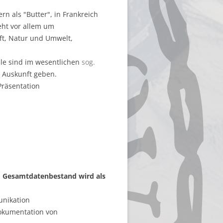
rn als "Butter", in Frankreich
geht vor allem um
t, Natur und Umwelt,
le sind im wesentlichen
sog.
n Auskunft geben.
Präsentation
n
⇒
Gesamtdatenbestand wird als
nikation
Dokumentation von