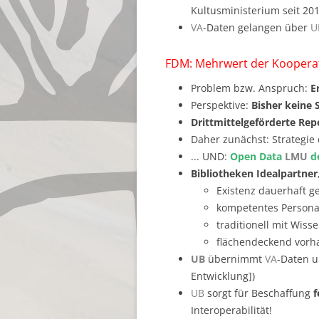
Kultusministerium seit 20
VA
-Daten gelangen über
U
FDM: Mehrwert der Koopera
Problem bzw. Anspruch:
E
Perspektive:
Bisher keine 
Drittmittelgeförderte Re
Daher zunächst: Strategie
... UND:
Open Data
LMU
d
Bibliotheken Idealpartner
Existenz dauerhaft ge
kompetentes Persona
traditionell mit Wis
flächendeckend vor
UB
übernimmt
VA
-Daten u
Entwicklung])
UB
sorgt für Beschaffung
f
Interoperabilität!