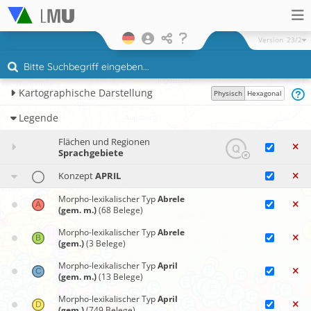
Version
23/2
Kartographische Darstellung
Physisch
Hexagonal
Legende
Flächen und Regionen
Sprachgebiete
Konzept
APRIL
Morpho-lexikalischer Typ
Abrele
(gem. m.)
(68 Belege)
Morpho-lexikalischer Typ
Abrele
(gem.)
(3 Belege)
Morpho-lexikalischer Typ
April
(gem. m.)
(13 Belege)
Morpho-lexikalischer Typ
April
(gem.)
(749 Belege)