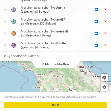
Morpho-lexikalischer Typ
Aprila
(gem. m.)
(8 Belege)
Morpho-lexikalischer Typ
avril /
aprile (roa.)
(237 Belege)
Morpho-lexikalischer Typ
mese di
aprile (roa.)
(1 Beleg)
Morpho-lexikalischer Typ
Obrile
(gem. m.)
(4 Belege)
Synoptische Karten
Menü schließen
+
This website uses cookies to ensure you get the best experience on our website.
−
Got it!
Leaflet
| ©
OpenStreetMap
contributors