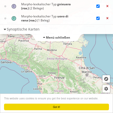
Morpho-lexikalischer Typ
gnieuera
(roa.)
(2 Belege)
Morpho-lexikalischer Typ
uovo di
rana (roa.)
(1 Beleg)
Synoptische Karten
Menü schließen
+
This website uses cookies to ensure you get the best experience on our website.
−
Got it!
Leaflet
| ©
OpenStreetMap
contributors