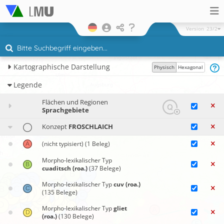
Version
23/2
Kartographische Darstellung
Physisch
Hexagonal
Legende
Flächen und Regionen
Sprachgebiete
Konzept
FROSCHLAICH
(nicht typisiert)
(1 Beleg)
Morpho-lexikalischer Typ
cuaditsch (roa.)
(37 Belege)
Morpho-lexikalischer Typ
cuv (roa.)
(135 Belege)
Morpho-lexikalischer Typ
gliet
(roa.)
(130 Belege)