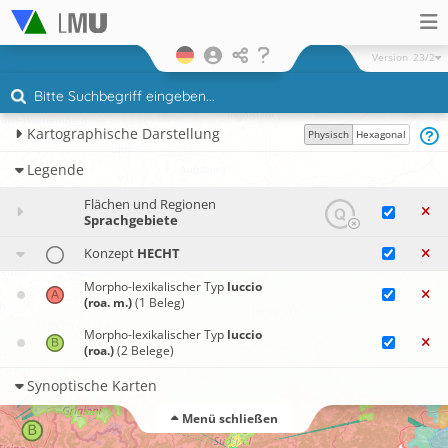
Version
23/2
Kartographische Darstellung
Physisch
Hexagonal
Legende
Flächen und Regionen
Sprachgebiete
Konzept
HECHT
Morpho-lexikalischer Typ
luccio
(roa. m.)
(1 Beleg)
Morpho-lexikalischer Typ
luccio
(roa.)
(2 Belege)
Synoptische Karten
Menü schließen