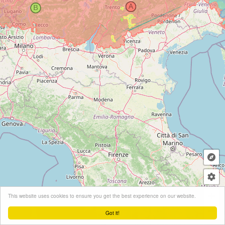
+
This website uses cookies to ensure you get the best experience on our website.
−
Got it!
Leaflet
| ©
OpenStreetMap
contributors