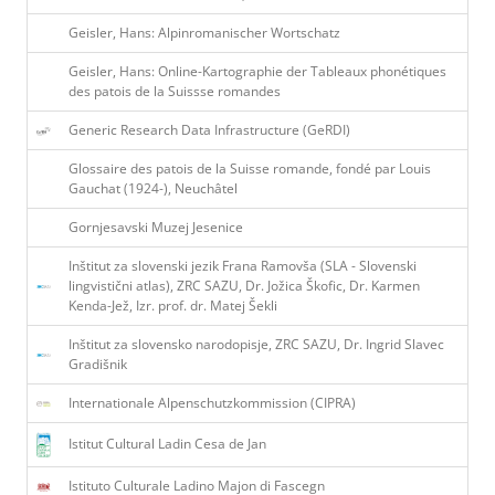
Geisler, Hans: Alpinromanischer Wortschatz
Geisler, Hans: Online-Kartographie der Tableaux phonétiques
des patois de la Suissse romandes
Generic Research Data Infrastructure (GeRDI)
Glossaire des patois de la Suisse romande, fondé par Louis
Gauchat (1924-), Neuchâtel
Gornjesavski Muzej Jesenice
Inštitut za slovenski jezik Frana Ramovša (SLA - Slovenski
lingvistični atlas), ZRC SAZU, Dr. Jožica Škofic, Dr. Karmen
Kenda-Jež, Izr. prof. dr. Matej Šekli
Inštitut za slovensko narodopisje, ZRC SAZU, Dr. Ingrid Slavec
Gradišnik
Internationale Alpenschutzkommission (CIPRA)
Istitut Cultural Ladin Cesa de Jan
Istituto Culturale Ladino Majon di Fascegn