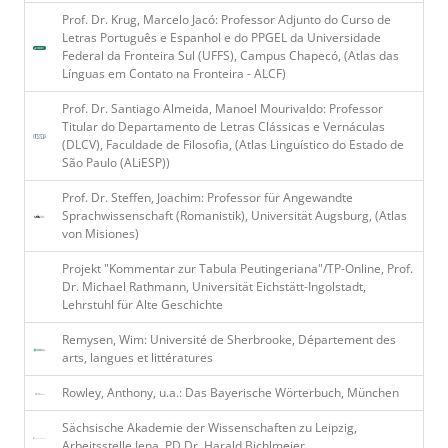
Prof. Dr. Krug, Marcelo Jacó: Professor Adjunto do Curso de
Letras Português e Espanhol e do PPGEL da Universidade
Federal da Fronteira Sul (UFFS), Campus Chapecó, (Atlas das
Línguas em Contato na Fronteira - ALCF)
Prof. Dr. Santiago Almeida, Manoel Mourivaldo: Professor
Titular do Departamento de Letras Clássicas e Vernáculas
(DLCV), Faculdade de Filosofia, (Atlas Linguístico do Estado de
São Paulo (ALiESP))
Prof. Dr. Steffen, Joachim: Professor für Angewandte
Sprachwissenschaft (Romanistik), Universität Augsburg, (Atlas
von Misiones)
Projekt "Kommentar zur Tabula Peutingeriana"/TP-Online, Prof.
Dr. Michael Rathmann, Universität Eichstätt-Ingolstadt,
Lehrstuhl für Alte Geschichte
Remysen, Wim: Université de Sherbrooke, Département des
arts, langues et littératures
Rowley, Anthony, u.a.: Das Bayerische Wörterbuch, München
Sächsische Akademie der Wissenschaften zu Leipzig,
Arbeitsstelle Jena, PD Dr. Harald Bichlmeier