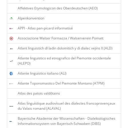
Affektives Etymologicon des Oberdeutschen (AEO)
Alpenkonvention
APPI - Atlas pan-picard informatisé
Associazione Walser Formazza / Walserverein Pomatt
Atlant linguistich dl ladin dolomitich y di dialec vejins II (ALD)
Atlante linguistico ed etnografico del Piemonte occidentale
(ALEPO)
Atlante linguistico italiano (ALI)
Atlante Toponomastico Del Piemonte Montano (ATPM)
Atlas des patois valdôtains
Atlas linguistique audiovisuel des dialectes francoprovençaux
du Valais romand (ALAVAL)
Bayerische Akademie der Wissenschaften - Dialektologisches
Informationssystem von Bayerisch-Schwaben (DIBS)