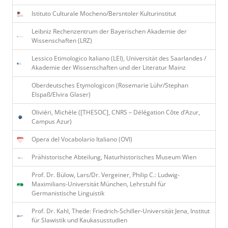
Istituto Culturale Mocheno/Bersntoler Kulturinstitut
Leibniz Rechenzentrum der Bayerischen Akademie der
Wissenschaften (LRZ)
Lessico Etimologico Italiano (LEI), Universität des Saarlandes /
Akademie der Wissenschaften und der Literatur Mainz
Oberdeutsches Etymologicon (Rosemarie Lühr/Stephan
Elspaß/Elvira Glaser)
Oliviéri, Michèle ([THESOC], CNRS – Délégation Côte d’Azur,
Campus Azur)
Opera del Vocabolario Italiano (OVI)
Prähistorische Abteilung, Naturhistorisches Museum Wien
Prof. Dr. Bülow, Lars/Dr. Vergeiner, Philip C.: Ludwig-
Maximilians-Universität München, Lehrstuhl für
Germanistische Linguistik
Prof. Dr. Kahl, Thede: Friedrich-Schiller-Universität Jena, Institut
für Slawistik und Kaukasusstudien