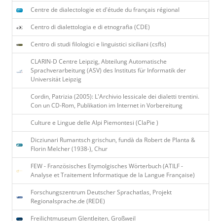
Centre de dialectologie et d'étude du français régional
Centro di dialettologia e di etnografia (CDE)
Centro di studi filologici e linguistici siciliani (csfls)
CLARIN-D Centre Leipzig, Abteilung Automatische
Sprachverarbeitung (ASV) des Instituts für Informatik der
Universität Leipzig
Cordin, Patrizia (2005): L'Archivio lessicale dei dialetti trentini.
Con un CD-Rom, Publikation im Internet in Vorbereitung
Culture e Lingue delle Alpi Piemontesi (ClaPie )
Dicziunari Rumantsch grischun, fundà da Robert de Planta &
Florin Melcher (1938-), Chur
FEW - Französisches Etymolgisches Wörterbuch (ATILF -
Analyse et Traitement Informatique de la Langue Franҫaise)
Forschungszentrum Deutscher Sprachatlas, Projekt
Regionalsprache.de (REDE)
Freilichtmuseum Glentleiten, Großweil