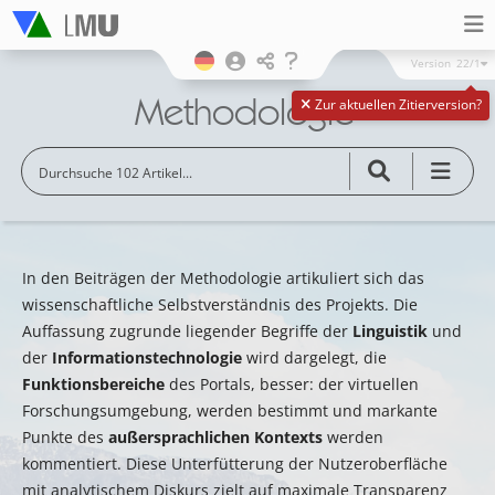
Version
22/1
Methodologie
Zur aktuellen Zitierversion?
In den Beiträgen der Methodologie artikuliert sich das
wissenschaftliche Selbstverständnis des Projekts. Die
Auffassung zugrunde liegender Begriffe der
Linguistik
und
der
Informationstechnologie
wird dargelegt, die
Funktionsbereiche
des Portals, besser: der virtuellen
Forschungsumgebung, werden bestimmt und markante
Punkte des
außersprachlichen Kontexts
werden
kommentiert. Diese Unterfütterung der Nutzeroberfläche
mit analytischem Diskurs zielt auf maximale Transparenz