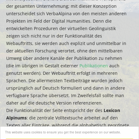
der gesamten Unternehmung; mit dieser Konzeption
unterscheidet sich VerbaAlpina von den meisten anderen
Projekten im Feld der Digital Humanities. Denn die
entwickelten Prozeduren der virtuellen Geolinguistik
zeigen sich nicht nur in der Funktionalität des
Webauftritts, sie werden auch explizit und unmittelbar in
der aktuellen Forschung verortet, ohne den mittelbaren
Umweg über andere Kanäle der Publikation zu nehmen
(die im übrigen in Gestalt externer
Publikationen
auch
genutzt werden). Der Webauftritt erfolgt in mehreren
Sprachen. Die allermeisten Textbeiträge wurden jedoch
ursprünglich auf Deutsch formuliert und dann in andere
verfügbare Sprache übersetzt. Im Zweifelsfall sollte man
daher auf die deutsche Version referenzieren.
Die Funktionalität der Seite entspricht der des
Lexicon
Alpinums
: die zentrale Volltextsuche arbeitet auf den
Texten aller Einträge, während die alphabetisch geordnete
This website uses cookies to ensure you get the best experience on our website.
Seitenleiste zum Filtern bzw. zur schnellen Suche nach