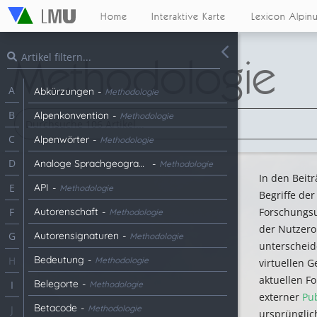
Home
Interaktive Karte
Lexicon Alpin
Methodologie
A
Abkürzungen
-
Methodologie
B
Alpenkonvention
-
Methodologie
C
Alpenwörter
-
Methodologie
D
Analoge Sprachgeographie
-
Methodologie
In den Beitr
API
-
E
Methodologie
Begriffe de
Autorenschaft
-
Forschungs
F
Methodologie
der Nutzero
Autorensignaturen
-
G
Methodologie
unterscheid
Bedeutung
-
H
Methodologie
virtuellen G
aktuellen F
Belegorte
-
I
Methodologie
externer
Pu
Betacode
-
Methodologie
J
ursprünglic