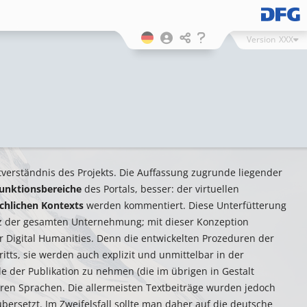
Version
XXX
stverständnis des Projekts. Die Auffassung zugrunde liegender
unktionsbereiche
des Portals, besser: der virtuellen
chlichen Kontexts
werden kommentiert. Diese Unterfütterung
nz der gesamten Unternehmung; mit dieser Konzeption
r Digital Humanities. Denn die entwickelten Prozeduren der
ritts, sie werden auch explizit und unmittelbar in der
 der Publikation zu nehmen (die im übrigen in Gestalt
eren Sprachen. Die allermeisten Textbeiträge wurden jedoch
ersetzt. Im Zweifelsfall sollte man daher auf die deutsche