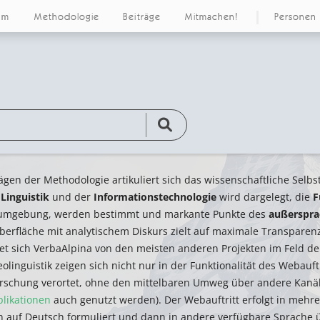
um
Methodologie
Beiträge
Mitmachen!
Personen
ägen der Methodologie artikuliert sich das wissenschaftliche Selb
r
Linguistik
und der
Informationstechnologie
wird dargelegt, die
F
umgebung, werden bestimmt und markante Punkte des
außerspra
berfläche mit analytischem Diskurs zielt auf maximale Transpare
et sich VerbaAlpina von den meisten anderen Projekten im Feld de
eolinguistik zeigen sich nicht nur in der Funktionalität des Webauft
orschung verortet, ohne den mittelbaren Umweg über andere Kanäle
blikationen
auch genutzt werden). Der Webauftritt erfolgt in mehr
h auf Deutsch formuliert und dann in andere verfügbare Sprache üb