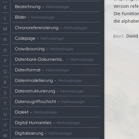
Version refe
Bezeichnung
-
Methodologie
K
Die Funktion
Bilder
-
Methodologie
L
die alphabe
Chronoreferenzierung
-
Methodologie
M
(
auct.
David 
Codepage
-
Methodologie
N
Crowdsourcing
-
Methodologie
O
Datenbank-Dokumentation
-
Methodologie
P
Datenformat
-
Methodologie
Q
Datenmodellierung
-
Methodologie
R
Datenstrukturierung
-
Methodologie
S
Datenzugriffsschicht
-
Methodologie
T
Dialekt
-
Methodologie
U
Digital Humanities
-
Methodologie
V
Digitalisierung
-
Methodologie
W