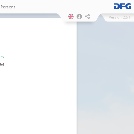
Persons
Version
22/1
es
)
le