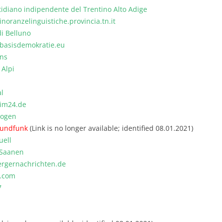
tidiano indipendente del Trentino Alto Adige
noranzelinguistiche.provincia.tn.it
di Belluno
asisdemokratie.eu
ins
 Alpi
l
im24.de
bogen
Rundfunk
(Link is no longer available; identified 08.01.2021)
uell
 Saanen
rgernachrichten.de
t.com
7