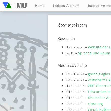
Home
Lexicon Alpinum
Interactive m
Reception
Research
12.07.2021 –
Website der 
2019 –
Sprache und Raum –
Media coverage
09.01.2023 –
gorenjskiglas.
04.07.2022 –
Zeitschrift D
17.02.2022 –
ZEIT Österrei
01.02.2022 –
L'Escursionist
01.09.2021 –
Deutscher Al
25.08.2021 –
cipra.org
23.08.2021 –
CIPRA Podcas