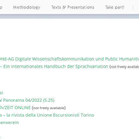
ap
Methodology
Texts & Presentations
Take part!
DHd-AG Digitale Wissenschaftskommunikation und Public Humaniti
 Ein internationales Handbuch der Sprachvariation
(
not freely availab
si
AV Panorama 04/2022 (S.25)
ch/ZEIT ONLINE
(
)
not freely available
a – la rivista della Unione Escursionisti Torino
penverein
t