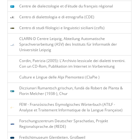
Centre de dialectologie et d'étude du français régional
Centro di dialettologia e di etnografia (CDE)
Centro di studi filologici e linguistici siciliani (csfls)
CLARIN-D Centre Leipzig, Abteilung Automatische
Sprachverarbeitung (ASV) des Instituts für Informatik der
Universität Leipzig
Cordin, Patrizia (2005): L'Archivio lessicale dei dialetti trentini.
Con un CD-Rom, Publikation im Internet in Vorbereitung
Culture e Lingue delle Alpi Piemontesi (ClaPie )
Dicziunari Rumantsch grischun, fundà da Robert de Planta &
Florin Melcher (1938-), Chur
FEW - Französisches Etymolgisches Wörterbuch (ATILF -
Analyse et Traitement Informatique de la Langue Franҫaise)
Forschungszentrum Deutscher Sprachatlas, Projekt
Regionalsprache.de (REDE)
Freilichtmuseum Glentleiten, Großweil