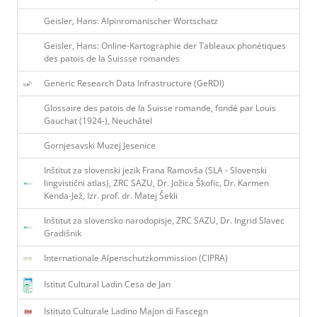
Geisler, Hans: Alpinromanischer Wortschatz
Geisler, Hans: Online-Kartographie der Tableaux phonétiques
des patois de la Suissse romandes
Generic Research Data Infrastructure (GeRDI)
Glossaire des patois de la Suisse romande, fondé par Louis
Gauchat (1924-), Neuchâtel
Gornjesavski Muzej Jesenice
Inštitut za slovenski jezik Frana Ramovša (SLA - Slovenski
lingvistični atlas), ZRC SAZU, Dr. Jožica Škofic, Dr. Karmen
Kenda-Jež, Izr. prof. dr. Matej Šekli
Inštitut za slovensko narodopisje, ZRC SAZU, Dr. Ingrid Slavec
Gradišnik
Internationale Alpenschutzkommission (CIPRA)
Istitut Cultural Ladin Cesa de Jan
Istituto Culturale Ladino Majon di Fascegn