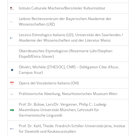
Istituto Culturale Mocheno/Bersntoler Kulturinstitut
Leibniz Rechenzentrum der Bayerischen Akademie der
Wissenschaften (LRZ)
Lessico Etimologico Italiano (LEI), Universität des Saarlandes /
Akademie der Wissenschaften und der Literatur Mainz
Oberdeutsches Etymologicon (Rosemarie Lühr/Stephan
Elspaß/Elvira Glaser)
Oliviéri, Michèle ([THESOC], CNRS – Délégation Côte d’Azur,
Campus Azur)
Opera del Vocabolario Italiano (OVI)
Prähistorische Abteilung, Naturhistorisches Museum Wien
Prof. Dr. Bülow, Lars/Dr. Vergeiner, Philip C.: Ludwig-
Maximilians-Universität München, Lehrstuhl für
Germanistische Linguistik
Prof. Dr. Kahl, Thede: Friedrich-Schiller-Universität Jena, Institut
für Slawistik und Kaukasusstudien