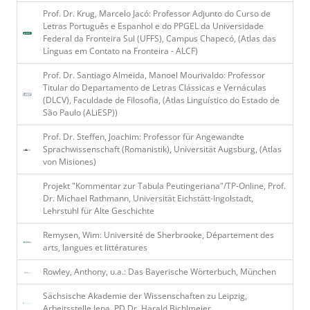
Prof. Dr. Krug, Marcelo Jacó: Professor Adjunto do Curso de
Letras Português e Espanhol e do PPGEL da Universidade
Federal da Fronteira Sul (UFFS), Campus Chapecó, (Atlas das
Línguas em Contato na Fronteira - ALCF)
Prof. Dr. Santiago Almeida, Manoel Mourivaldo: Professor
Titular do Departamento de Letras Clássicas e Vernáculas
(DLCV), Faculdade de Filosofia, (Atlas Linguístico do Estado de
São Paulo (ALiESP))
Prof. Dr. Steffen, Joachim: Professor für Angewandte
Sprachwissenschaft (Romanistik), Universität Augsburg, (Atlas
von Misiones)
Projekt "Kommentar zur Tabula Peutingeriana"/TP-Online, Prof.
Dr. Michael Rathmann, Universität Eichstätt-Ingolstadt,
Lehrstuhl für Alte Geschichte
Remysen, Wim: Université de Sherbrooke, Département des
arts, langues et littératures
Rowley, Anthony, u.a.: Das Bayerische Wörterbuch, München
Sächsische Akademie der Wissenschaften zu Leipzig,
Arbeitsstelle Jena, PD Dr. Harald Bichlmeier