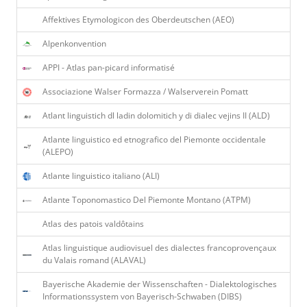
Affektives Etymologicon des Oberdeutschen (AEO)
Alpenkonvention
APPI - Atlas pan-picard informatisé
Associazione Walser Formazza / Walserverein Pomatt
Atlant linguistich dl ladin dolomitich y di dialec vejins II (ALD)
Atlante linguistico ed etnografico del Piemonte occidentale
(ALEPO)
Atlante linguistico italiano (ALI)
Atlante Toponomastico Del Piemonte Montano (ATPM)
Atlas des patois valdôtains
Atlas linguistique audiovisuel des dialectes francoprovençaux
du Valais romand (ALAVAL)
Bayerische Akademie der Wissenschaften - Dialektologisches
Informationssystem von Bayerisch-Schwaben (DIBS)