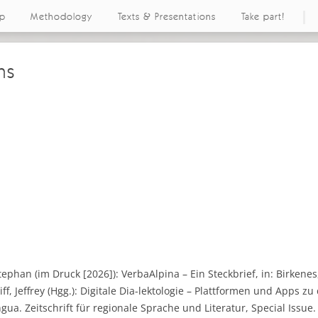
ap
Methodology
Texts & Presentations
Take part!
ns
tephan (im Druck [2026]): VerbaAlpina – Ein Steckbrief, in: Birken
ff, Jeffrey (Hgg.): Digitale Dia-lektologie – Plattformen und Apps z
ua. Zeitschrift für regionale Sprache und Literatur, Special Issue.