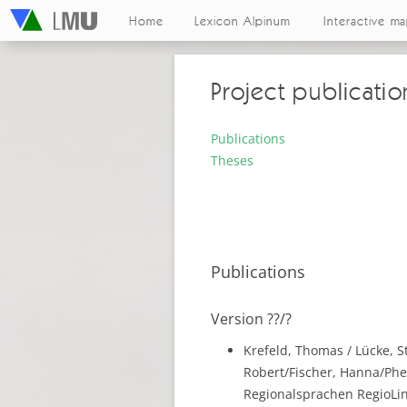
Home
Lexicon Alpinum
Interactive m
Project publicatio
Publications
Theses
Publications
Version ??/?
Krefeld, Thomas / Lücke, S
Robert/Fischer, Hanna/Phei
Regionalsprachen RegioLing