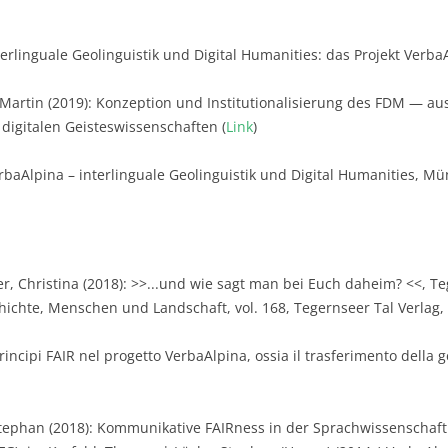
terlinguale Geolinguistik und Digital Humanities: das Projekt Verb
 Martin (2019): Konzeption und Institutionalisierung des FDM — au
digitalen Geisteswissenschaften (
Link
)
rbaAlpina – interlinguale Geolinguistik und Digital Humanities, Mü
 Christina (2018): >>...und wie sagt man bei Euch daheim? <<, Teg
chichte, Menschen und Landschaft, vol. 168, Tegernseer Tal Verlag, 
rincipi FAIR nel progetto VerbaAlpina, ossia il trasferimento della ge
Stephan (2018): Kommunikative FAIRness in der Sprachwissenscha