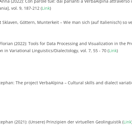
 Anna (2022): Con parole tue: dai parlanti a VerbaAlpina attraverso 
ia], vol. 9, 187-212 (
Link
)
t Sklaven, Göttern, Munterkeit – Wie man sich (auf Italienisch) s
 Florian (2022): Tools for Data Processing and Visualization in the P
 in Variational Linguistics/Dialectology, vol. 7, 55 - 70 (
Link
)
tephan: The project VerbaAlpina – Cultural skills and dialect variat
ephan (2021): (Unsere) Prinzipien der virtuellen Geolinguistik (
Link