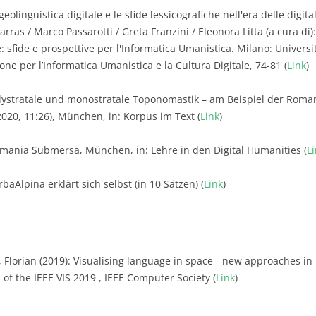
geolinguistica digitale e le sfide lessicografiche nell'era delle digit
arras / Marco Passarotti / Greta Franzini / Eleonora Litta (a cura di
e: sfide e prospettive per l'Informatica Umanistica. Milano: Universi
ne per l’Informatica Umanistica e la Cultura Digitale, 74-81 (
Link
)
olystratale und monostratale Toponomastik – am Beispiel der Roma
2020, 11:26), München, in: Korpus im Text (
Link
)
omania Submersa, München, in: Lehre in den Digital Humanities (
L
baAlpina erklärt sich selbst (in 10 Sätzen) (
Link
)
, Florian (2019): Visualising language in space - new approaches in 
of the IEEE VIS 2019 , IEEE Computer Society (
Link
)