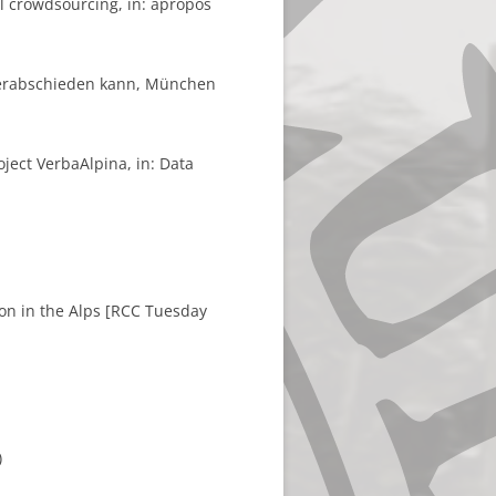
il crowdsourcing, in: apropos
o verabschieden kann, München
roject VerbaAlpina, in: Data
ion in the Alps [RCC Tuesday
)