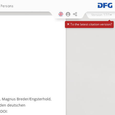
Persons
Version
17/1
To the latest citation version?
es, Magnus Breder/Engsterhold,
u den deutschen
 DOI: