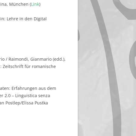
pina, München (
Link
)
n: Lehre in den Digital
io / Raimondi, Gianmario (edd.),
in: Zeitschrift für romanische
hdaten: Erfahrungen aus dem
r 2.0 – Linguistica senza
n Postlep/Elissa Pustka