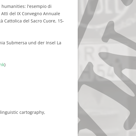
al humanities: l'esempio di
): Atti del IX Convegno Annuale
tà Cattolica del Sacro Cuore, 15-
nia Submersa und der Insel La
ink
)
linguistic cartography,