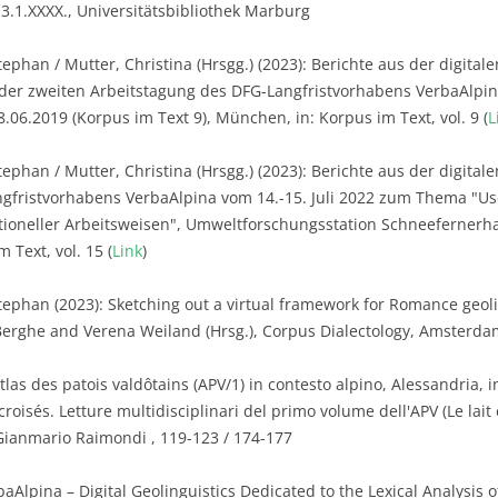
3.1.XXXX., Universitätsbibliothek Marburg
ephan / Mutter, Christina (Hrsgg.) (2023): Berichte aus der digitalen
 der zweiten Arbeitstagung des DFG-Langfristvorhabens VerbaAlpi
06.2019 (Korpus im Text 9), München, in: Korpus im Text, vol. 9 (
L
phan / Mutter, Christina (Hrsgg.) (2023): Berichte aus der digitalen 
gfristvorhabens VerbaAlpina vom 14.-15. Juli 2022 zum Thema "Us
tioneller Arbeitsweisen", Umweltforschungsstation Schneefernerha
 Text, vol. 15 (
Link
)
tephan (2023): Sketching out a virtual framework for Romance geoling
rghe and Verena Weiland (Hrsg.), Corpus Dialectology, Amsterdam
tlas des patois valdôtains (APV/1) in contesto alpino, Alessandria, in
roisés. Letture multidisciplinari del primo volume dell'APV (Le lait et
Gianmario Raimondi , 119-123 / 174-177
aAlpina – Digital Geolinguistics Dedicated to the Lexical Analysis o