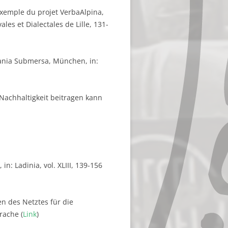
’exemple du projet VerbaAlpina,
les et Dialectales de Lille, 131-
mania Submersa, München, in:
 Nachhaltigkeit beitragen kann
: Ladinia, vol. XLIII, 139-156
n des Netztes für die
rache (
Link
)