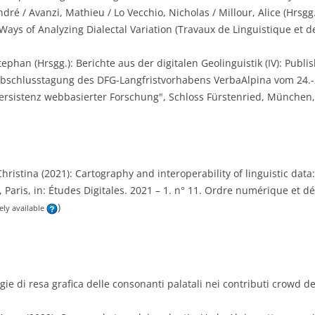
ndré / Avanzi, Mathieu / Lo Vecchio, Nicholas / Millour, Alice (Hrsg
Ways of Analyzing Dialectal Variation (Travaux de Linguistique et de
ephan (Hrsgg.): Berichte aus der digitalen Geolinguistik (IV): Publi
Abschlusstagung des DFG-Langfristvorhabens VerbaAlpina vom 24.
ersistenz webbasierter Forschung", Schloss Fürstenried, München,
hristina (2021): Cartography and interoperability of linguistic data: 
 Paris, in: Études Digitales. 2021 – 1. n° 11. Ordre numérique et dé
)
ely available
tegie di resa grafica delle consonanti palatali nei contributi crowd 