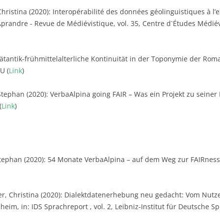
Christina (2020): Interopérabilité des données géolinguistiques à l
n Aprandre - Revue de Médiévistique, vol. 35, Centre d`Études Médiéva
pätantik-frühmittelalterliche Kontinuität in der Toponymie der Ro
U (
Link
)
tephan (2020): VerbaAlpina going FAIR – Was ein Projekt zu seiner
(
Link
)
tephan (2020): 54 Monate VerbaAlpina – auf dem Weg zur FAIRness, in
, Christina (2020): Dialektdatenerhebung neu gedacht: Vom Nutze
im, in: IDS Sprachreport , vol. 2, Leibniz-Institut für Deutsche Sp