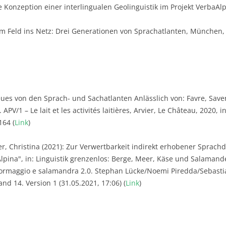
e Konzeption einer interlingualen Geolinguistik im Projekt VerbaAl
m Feld ins Netz: Drei Generationen von Sprachatlanten, München, i
ues von den Sprach- und Sachatlanten Anlässlich von: Favre, Saver
 APV/1 – Le lait et les activités laitières, Arvier, Le Château, 2020, 
164 (
Link
)
, Christina (2021): Zur Verwertbarkeit indirekt erhobener Sprac
pina", in: Linguistik grenzenlos: Berge, Meer, Käse und Salamande
formaggio e salamandra 2.0. Stephan Lücke/Noemi Piredda/Sebastia
and 14. Version 1 (31.05.2021, 17:06) (
Link
)