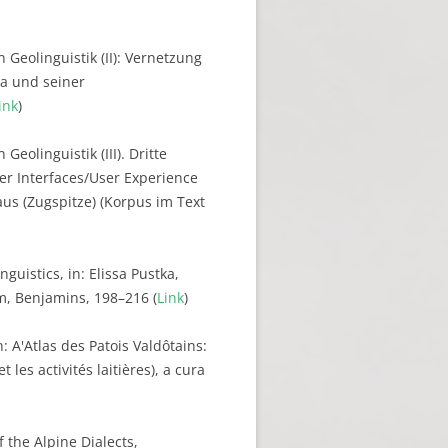
 Geolinguistik (II): Vernetzung
na und seiner
ink
)
Geolinguistik (III). Dritte
er Interfaces/User Experience
us (Zugspitze) (Korpus im Text
uistics, in: Elissa Pustka,
, Benjamins, 198–216 (
Link
)
: A'Atlas des Patois Valdôtains:
 les activités laitières), a cura
f the Alpine Dialects,