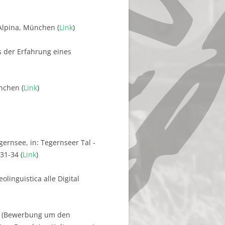
aAlpina, München (
Link
)
s der Erfahrung eines
nchen (
Link
)
ernsee, in: Tegernseer Tal -
31-34 (
Link
)
olinguistica alle Digital
ft (Bewerbung um den