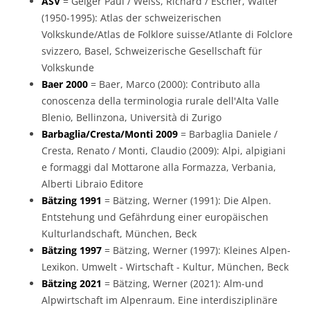
ASV
= Geiger Paul / Weiss, Richard / Escher, Walter
(1950-1995): Atlas der schweizerischen
Volkskunde/Atlas de Folklore suisse/Atlante di Folclore
svizzero, Basel, Schweizerische Gesellschaft für
Volkskunde
Baer 2000
= Baer, Marco (2000): Contributo alla
conoscenza della terminologia rurale dell'Alta Valle
Blenio, Bellinzona, Università di Zurigo
Barbaglia/Cresta/Monti 2009
= Barbaglia Daniele /
Cresta, Renato / Monti, Claudio (2009): Alpi, alpigiani
e formaggi dal Mottarone alla Formazza, Verbania,
Alberti Libraio Editore
Bätzing 1991
= Bätzing, Werner (1991): Die Alpen.
Entstehung und Gefährdung einer europäischen
Kulturlandschaft, München, Beck
Bätzing 1997
= Bätzing, Werner (1997): Kleines Alpen-
Lexikon. Umwelt - Wirtschaft - Kultur, München, Beck
Bätzing 2021
= Bätzing, Werner (2021): Alm-und
Alpwirtschaft im Alpenraum. Eine interdisziplinäre