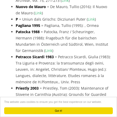
Archivar, vol. 75, 271-273 (
Link
)
Nuovo de Mauro
= De Mauro, Tullio (2016): Il Nuovo
de Mauro (
Link
)
P
= Uniun dals Grischs: Dicziunari Puter (
Link
)
Pagliana 1995
= Pagliana, Tullio (1995): , Ormea
Patocka 1988
= Patocka, Franz / Scheuringer,
Hermann (1988): Fragebuch für die bairischen
Mundarten in Österreich und Südtirol, Wien, Institut
für Germanistik (
Link
)
Petracco Sicardi 1983
= Petracco Sicardi, Giulia (1983):
Tra Liguria e Provenza: la transumanza degli ovini,
Leuven, in: Angelet, Christian/ Plomteux, Hugo (ed.):
Langues, dialecte, littérature. Etudes romanes à la
mémoire de H.Plomteux., Univ. Press
Priestly 2003
= Priestley, Tom (2003): Maintenance of
Slovene in Carinthia (Austria): Grounds for Guarded
Optimism?, Ljubljana, in: Canadian Slavonic Papers /
This website uses cookies to ensure you get the best experience on our website.
Revue Canadienne des Slavistes, vol. 45, Taylor &
Got it!
Francis, Ltd. , 95-117 (
Link
)