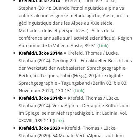
Krefeld/Lücke 2014
= Krefeld, Thomas / Lücke,
Stephan (2014): Quando l'etnolinguistica alpina va
online: alcune esigenze metodologiche, Aoste, in: La
géolinguistique dans les Alpes au XXIe siècle.
Méthodes, défis et perspectives (= Actes de la
conférence annuelle sur l'activité scientifique), Région
Autonome de la Vallée d'Aoste, 39-51 (
Link
)
Krefeld/Lücke 2014a
= Krefeld, Thomas / Lücke,
Stephan (2014): Geoling 2.0 – Ein aktueller Bericht aus
der Werkstatt der webbasierten Sprachgeographie,
Berlin, in: Tosques, Fabio (Hrsg.), 20 Jahre digitale
Sprachgeographie - Tagungsband (Berlin 02. bis 03.
November 2012), 130-151 (
Link
)
Krefeld/Lücke 2014b
= Krefeld, Thomas / Lücke,
Stephan (2014): VerbaAlpina - Der alpine Kulturraum
im Spiegel seiner Mehrsprachigkeit, in: Ladinia, vol.
XXXVIII, 189-211 (
Link
)
Krefeld/Lücke 2020
= Krefeld, Thomas / Lücke,
Stephan (2020): 54 Monate VerbaAlpina – auf dem