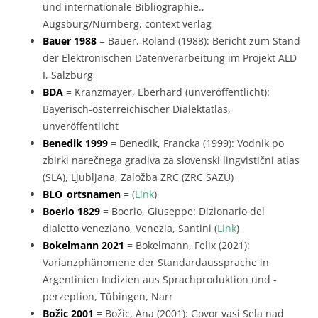
und internationale Bibliographie.,
Augsburg/Nürnberg, context verlag
Bauer 1988
= Bauer, Roland (1988): Bericht zum Stand
der Elektronischen Datenverarbeitung im Projekt ALD
I, Salzburg
BDA
= Kranzmayer, Eberhard (unveröffentlicht):
Bayerisch-österreichischer Dialektatlas,
unveröffentlicht
Benedik 1999
= Benedik, Francka (1999): Vodnik po
zbirki narečnega gradiva za slovenski lingvistični atlas
(SLA), Ljubljana, Založba ZRC (ZRC SAZU)
BLO_ortsnamen
= (
Link
)
Boerio 1829
= Boerio, Giuseppe: Dizionario del
dialetto veneziano, Venezia, Santini (
Link
)
Bokelmann 2021
= Bokelmann, Felix (2021):
Varianzphänomene der Standardaussprache in
Argentinien Indizien aus Sprachproduktion und -
perzeption, Tübingen, Narr
Božic 2001
= Božic, Ana (2001): Govor vasi Sela nad