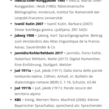
Iliescu/Siller-Runggaldier 1985
= Iliescu, Maria/ Siller-
Runggaldier, Heidi (1985): Rätoromanische
Bibliographie, Innsbruck, Institut für Romanistik der
Leopold-Franzens-Universität
Ivanič Kutin 2007
= Ivanič Kutin, Barbara (2007):
Slovar bovškega govora, Ljubljana, ZRC SAZU
Jaberg 1908
= Jaberg, Karl: Sprachgeographie. Beitrag
zum Verständnis des Atlas linguistique de la France,
Aarau, Sauerländer & Co
Jannidis/Kohle/Rehbein 2017
= Jannidis, Foris/ Kohle ,
Hubertus/ Rehbein, Malte (2017): Digital Humanities.
Eine Einführung, Stuttgart, Metzler
Jud 1911a
= Jud, Jakob (1911): Dalla storia delle parole
lombardo-ladine, Cöthen, Anhalt, in: Bulletin de
dialectologie romane (BDR) 3, 1-18, Schulze, 63-86
Jud 1911b
= Jud, Jakob (1911): Parole oscure del
territorio alpino
KBS
= König, Werner/ Renn, Manfred (2006): Kleiner
Bayerischer Sprachatlas; sprechend als: Sprechender