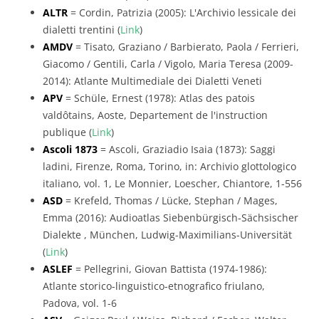
ALTR
= Cordin, Patrizia (2005): L'Archivio lessicale dei
dialetti trentini (
Link
)
AMDV
= Tisato, Graziano / Barbierato, Paola / Ferrieri,
Giacomo / Gentili, Carla / Vigolo, Maria Teresa (2009-
2014): Atlante Multimediale dei Dialetti Veneti
APV
= Schüle, Ernest (1978): Atlas des patois
valdôtains, Aoste, Departement de l'instruction
publique (
Link
)
Ascoli 1873
= Ascoli, Graziadio Isaia (1873): Saggi
ladini, Firenze, Roma, Torino, in: Archivio glottologico
italiano, vol. 1, Le Monnier, Loescher, Chiantore, 1-556
ASD
= Krefeld, Thomas / Lücke, Stephan / Mages,
Emma (2016): Audioatlas Siebenbürgisch-Sächsischer
Dialekte , München, Ludwig-Maximilians-Universität
(
Link
)
ASLEF
= Pellegrini, Giovan Battista (1974-1986):
Atlante storico-linguistico-etnografico friulano,
Padova, vol. 1-6