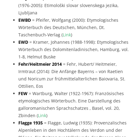
(1976-2005): Etimološki slovar slovenskega jezika,
Ljubljana
EWBD
= Pfeifer, Wolfgang (2000): Etymologisches
Wörterbuch des Deutschen, München, Dt.
Taschenbuch-Verlag (
Link
)
EWD
= Kramer, Johannes (1988-1998): Etymologisches
Wörterbuch des Dolomitenladinischen, Hamburg, vol.
1-8, Helmut Buske
Fehr/Heitmeier 2014
= Fehr, Hubert/ Heitmeier,
Irmtraut (2014): Die Anfänge Bayerns – von Raetien
und Noricum zur frühmittelalterlichen Baiovaria, St.
Ottilien, Eos
FEW
= Wartburg, Walter (1922-1967): Französisches
etymologisches Wörterbuch. Eine Darstellung des
galloromanischen Sprachschatzes , Basel, vol. 20,
Zbinden (
Link
)
Flagge 1935
= Flagge, Ludwig (1935): Provenzalisches
Alpenleben in den Hochtälern des Verdon und der