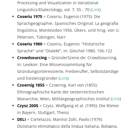
Processing and Visualization in Variational
Linguistics/Dialectology, vol. 7, 55 - 70 (
Link
)
Coseriu 1975
= Coseriu, Eugenio (1975): Die
Sprachgeographie. Spanisches Original: La geografia
lingüística. Montevideo 1956. Übers. und hrsg. von U.
Petersen, Tübingen, Narr
Coseriu 1980
= Coseriu, Eugenio: "Historische
Sprache" und "Dialekt", in: Göschel 1980, 106-122
Crowdsourcing
= GründerSzene.de: Crowdsourcing,
in: Lexikon: Eine Wissenssammlung für
Gründungsinteressierte, Freiberufler, Selbstständige
und Existenzgründer (
Link
)
Czoernig 1855
= Czoernig, Karl von (1855):
Ethnographische Karte der oesterreichischen
Monarchie, Wien, Militärgeographisches Institut (
Link
)
Czysz 2005
= Czysz, Wolfgang et al. (1995): Die Römer
in Bayern, Stuttgart, Theiss
DELI
= Cortelazzo, Manlio/ Zolli, Paolo (1979):
Dizionario etimologico della lingua italiana, Bologna,