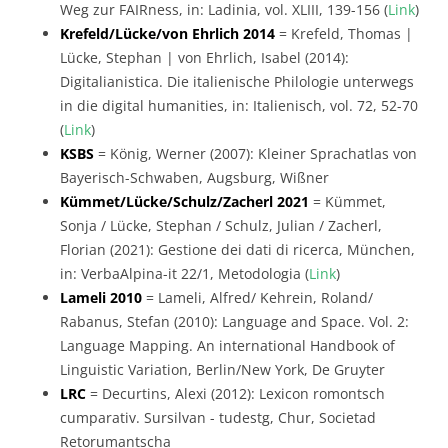
Weg zur FAIRness, in: Ladinia, vol. XLIII, 139-156 (
Link
)
Krefeld/Lücke/von Ehrlich 2014
= Krefeld, Thomas |
Lücke, Stephan | von Ehrlich, Isabel (2014):
Digitalianistica. Die italienische Philologie unterwegs
in die digital humanities, in: Italienisch, vol. 72, 52-70
(
Link
)
KSBS
= König, Werner (2007): Kleiner Sprachatlas von
Bayerisch-Schwaben, Augsburg, Wißner
Kümmet/Lücke/Schulz/Zacherl 2021
= Kümmet,
Sonja / Lücke, Stephan / Schulz, Julian / Zacherl,
Florian (2021): Gestione dei dati di ricerca, München,
in: VerbaAlpina-it 22/1, Metodologia (
Link
)
Lameli 2010
= Lameli, Alfred/ Kehrein, Roland/
Rabanus, Stefan (2010): Language and Space. Vol. 2:
Language Mapping. An international Handbook of
Linguistic Variation, Berlin/New York, De Gruyter
LRC
= Decurtins, Alexi (2012): Lexicon romontsch
cumparativ. Sursilvan - tudestg, Chur, Societad
Retorumantscha