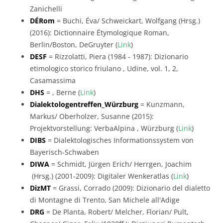
Zanichelli
DÉRom
= Buchi, Éva/ Schweickart, Wolfgang (Hrsg.)
(2016): Dictionnaire Étymologique Roman,
Berlin/Boston, DeGruyter (
Link
)
DESF
= Rizzolatti, Piera (1984 - 1987): Dizionario
etimologico storico friulano , Udine, vol. 1, 2,
Casamassima
DHS
= , Berne (
Link
)
Dialektologentreffen_Würzburg
= Kunzmann,
Markus/ Oberholzer, Susanne (2015):
Projektvorstellung: VerbaAlpina , Würzburg (
Link
)
DIBS
= Dialektologisches Informationssystem von
Bayerisch-Schwaben
DIWA
= Schmidt, Jürgen Erich/ Herrgen, Joachim
(Hrsg.) (2001-2009): Digitaler Wenkeratlas (
Link
)
DizMT
= Grassi, Corrado (2009): Dizionario del dialetto
di Montagne di Trento, San Michele all'Adige
DRG
= De Planta, Robert/ Melcher, Florian/ Pult,