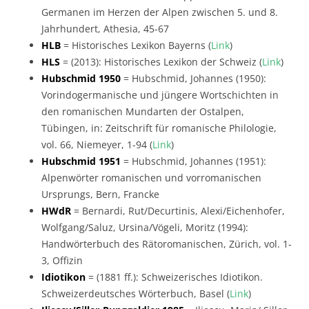
Germanen im Herzen der Alpen zwischen 5. und 8.
Jahrhundert, Athesia, 45-67
HLB
= Historisches Lexikon Bayerns (
Link
)
HLS
= (2013): Historisches Lexikon der Schweiz (
Link
)
Hubschmid 1950
= Hubschmid, Johannes (1950):
Vorindogermanische und jüngere Wort­schichten in
den romanischen Mundarten der Ostalpen,
Tübingen, in: Zeitschrift für romanische Philologie,
vol. 66, Niemeyer, 1-94 (
Link
)
Hubschmid 1951
= Hubschmid, Johannes (1951):
Alpenwörter romanischen und vorromanischen
Ursprungs, Bern, Francke
HWdR
= Bernardi, Rut/Decurtinis, Alexi/Eichenhofer,
Wolfgang/Saluz, Ursina/Vögeli, Moritz (1994):
Handwörterbuch des Rätoromanischen, Zürich, vol. 1-
3, Offizin
Idiotikon
= (1881 ff.): Schweizerisches Idiotikon.
Schweizerdeutsches Wörterbuch, Basel (
Link
)