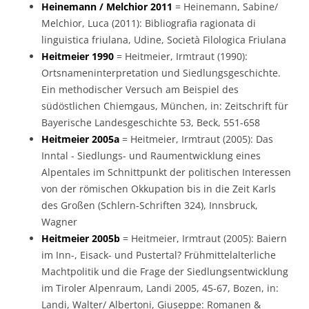
Heinemann / Melchior 2011
= Heinemann, Sabine/
Melchior, Luca (2011): Bibliografia ragionata di
linguistica friulana, Udine, Società Filologica Friulana
Heitmeier 1990
= Heitmeier, Irmtraut (1990):
Ortsnameninterpretation und Siedlungsgeschichte.
Ein methodischer Versuch am Beispiel des
südöstlichen Chiemgaus, München, in: Zeitschrift für
Bayerische Landesgeschichte 53, Beck, 551-658
Heitmeier 2005a
= Heitmeier, Irmtraut (2005): Das
Inntal - Siedlungs- und Raumentwicklung eines
Alpentales im Schnittpunkt der politischen Interessen
von der römischen Okkupation bis in die Zeit Karls
des Großen (Schlern-Schriften 324), Innsbruck,
Wagner
Heitmeier 2005b
= Heitmeier, Irmtraut (2005): Baiern
im Inn-, Eisack- und Pustertal? Frühmittelalterliche
Machtpolitik und die Frage der Siedlungsentwicklung
im Tiroler Alpenraum, Landi 2005, 45-67, Bozen, in:
Landi, Walter/ Albertoni, Giuseppe: Romanen &