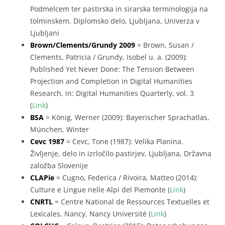
Podmelcem ter pastirska in sirarska terminologija na
tolminskem. Diplomsko delo, Ljubljana, Univerza v
Ljubljani
Brown/Clements/Grundy 2009
= Brown, Susan /
Clements, Patricia / Grundy, Isobel u. a. (2009):
Published Yet Never Done: The Tension Between
Projection and Completion in Digital Humanities
Research, in: Digital Humanities Quarterly, vol. 3
(
Link
)
BSA
= König, Werner (2009): Bayerischer Sprachatlas,
München, Winter
Cevc 1987
= Cevc, Tone (1987): Velika Planina.
Življenje, delo in izrločilo pastirjev, Ljubljana, Državna
založba Slovenije
CLAPie
= Cugno, Federica / Rivoira, Matteo (2014):
Culture e Lingue nelle Alpi del Piemonte (
Link
)
CNRTL
= Centre National de Ressources Textuelles et
Lexicales, Nancy, Nancy Université (
Link
)