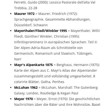
Ferretti, Guido (2000): Lessico Pastorale dell’alta Val
Trebbia, 22-28
Maurer 1972
= Maurer, Friedrich (1972):
Sprachgeographie. Gesammelte Abhandlungen,
Düsseldorf, Schwann
Mayerthaler/Fliedl/Winkler 1995
= Mayerthaler, Willi/
Fliedl, Günther/ Winkler, Christian (1995):
Infinitivprominenz in europäischen Sprachen. Teil II:
Der Alpen-Adria-Raum als Schnittstelle von
Germanisch, Romanisch und Slawisch, Tübingen,
Narr
Mayr's Alpenkarte 1875
= Berghaus, Hermann (1875):
Karte der Alpen aus C. Mayr's Atlas der Alpenlander
zusammengestellt und vollständig umgearbeitet. 8
colorirte Blätter, Gotha, Perthes
McLuhan 1962
= McLuhan, Marshall: The Gutenberg
Galaxy, London, Routledge & Kegan Paul
Meyer 1970
= Meyer, Ernst (1970): Die geschichtlichen
Nachrichten über die Räter und ihre Wohnsitze, Basel