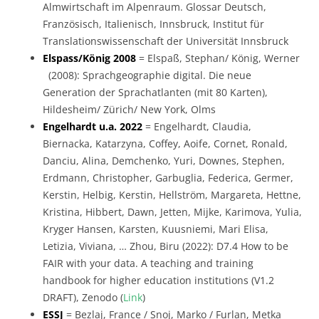
Almwirtschaft im Alpenraum. Glossar Deutsch,
Französisch, Italienisch, Innsbruck, Institut für
Translationswissenschaft der Universität Innsbruck
Elspass/König 2008
= Elspaß, Stephan/ König, Werner
(2008): Sprachgeographie digital. Die neue
Generation der Sprachatlanten (mit 80 Karten),
Hildesheim/ Zürich/ New York, Olms
Engelhardt u.a. 2022
= Engelhardt, Claudia,
Biernacka, Katarzyna, Coffey, Aoife, Cornet, Ronald,
Danciu, Alina, Demchenko, Yuri, Downes, Stephen,
Erdmann, Christopher, Garbuglia, Federica, Germer,
Kerstin, Helbig, Kerstin, Hellström, Margareta, Hettne,
Kristina, Hibbert, Dawn, Jetten, Mijke, Karimova, Yulia,
Kryger Hansen, Karsten, Kuusniemi, Mari Elisa,
Letizia, Viviana, … Zhou, Biru (2022): D7.4 How to be
FAIR with your data. A teaching and training
handbook for higher education institutions (V1.2
DRAFT), Zenodo (
Link
)
ESSJ
= Bezlaj, France / Snoj, Marko / Furlan, Metka