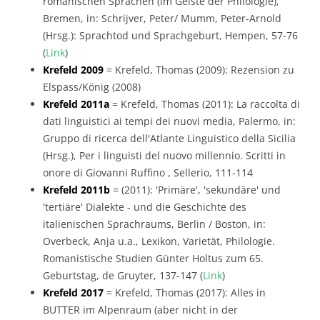
romanischen Sprachen (im Geiste der Philologie),
Bremen, in: Schrijver, Peter/ Mumm, Peter-Arnold
(Hrsg.): Sprachtod und Sprachgeburt, Hempen, 57-76
(
Link
)
Krefeld 2009
= Krefeld, Thomas (2009): Rezension zu
Elspass/König (2008)
Krefeld 2011a
= Krefeld, Thomas (2011): La raccolta di
dati linguistici ai tempi dei nuovi media, Palermo, in:
Gruppo di ricerca dell'Atlante Linguistico della Sicilia
(Hrsg.), Per i linguisti del nuovo millennio. Scritti in
onore di Giovanni Ruffino , Sellerio, 111-114
Krefeld 2011b
= (2011): 'Primäre', 'sekundäre' und
'tertiäre' Dialekte - und die Geschichte des
italienischen Sprachraums, Berlin / Boston, in:
Overbeck, Anja u.a., Lexikon, Varietät, Philologie.
Romanistische Studien Günter Holtus zum 65.
Geburtstag, de Gruyter, 137-147 (
Link
)
Krefeld 2017
= Krefeld, Thomas (2017): Alles in
BUTTER im Alpenraum (aber nicht in der