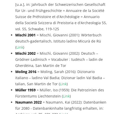
[u.a.], in: Jahrbuch der Schweizerischen Gesellschaft
für Ur- und Frühgeschichte = Annuaire de la Société
Suisse de Préhistoire et d'Archéologie = Annuario
della Società Svizzera di Preistoria e d'Archeologia 55,
vol. 55, Schwabe, 119-125
Mischì 2001
= Mischì, Giovanni (2001): Wörterbuch
deutsch-gadertalisch, Istituto ladino Micurà de Rü
(
Link
)
Mischì 2002
= Mischì, Giovanni (2002): Deutsch –
Grödner-Ladinisch = Vocabuler : tudësch – ladin de
Gherdëina, San Martin de Tor
Moling 2016
= Moling, Sarah (2016): Dizionario
italiano – ladino Val Badia; Dizionar ladin Val Badia –
talian, San Martin de Tor (
Link
)
Müller 1959
= Müller, Iso (1959): Die Patrozinien des
Fürstentums Liechtenstein (
Link
)
Naumann 2022
= Naumann, Kai (2022): Datenbanken
für 2080 - Datenbankinhalte langfristig erhalten, in: