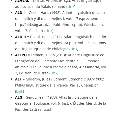
ALAVAL
= Kristol, Andres (Hrsg.): Atlas linguistique
audiovisuel du Valais romand (
Link
)
ALD-I
= Goebl, Hans (1998): Atlant linguistich dl ladin
dolomitich y di dialec vejins I, vol. 1-7 (sprechend:
http://ald.sbg.ac.at/ald/ald-i/index.php), Wiesbaden,
vol. 1-7, Reichert (
Link
)
ALD-II
= Goebl, Hans (2012): Atlant linguistich dl ladin
dolomitich y di dialec vejins, 2a pert, vol. 1-5, Editions
de Linguistique et de Philologie (
Link
)
ALEPO
= Telmon, Tullio (2013): Atlante Linguistico ed
Etnografico del Piemonte Occidentale III: Il mondo
animale: I La Fauna: II caccia e pasca, Alessandria, vol.
3, Edizioni dell’Orso (
Link
)
ALF
= Gilliéron, Jules / Edmont, Edmond (1897-1900):
l’Atlas linguistique de la France, Paris , Champion
(
Link
)
ALG
= Séguy, Jean (1973): Atlas linguistique de la
Gascogne, Toulouse, vol. 6, Inst. d'Études Mérid. de la
Fac. des Lettres [u.a.]