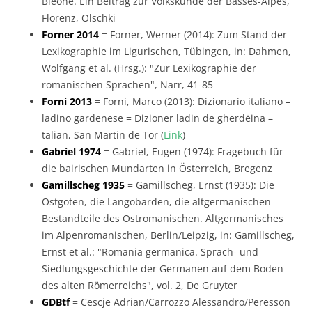
Bléone. Ein Beitrag zur Volkskunde der Basses-Alpes,
Florenz, Olschki
Forner 2014
= Forner, Werner (2014): Zum Stand der
Lexikographie im Ligurischen, Tübingen, in: Dahmen,
Wolfgang et al. (Hrsg.): "Zur Lexikographie der
romanischen Sprachen", Narr, 41-85
Forni 2013
= Forni, Marco (2013): Dizionario italiano –
ladino gardenese = Dizioner ladin de gherdëina –
talian, San Martin de Tor (
Link
)
Gabriel 1974
= Gabriel, Eugen (1974): Fragebuch für
die bairischen Mundarten in Österreich, Bregenz
Gamillscheg 1935
= Gamillscheg, Ernst (1935): Die
Ostgoten, die Langobarden, die altgermanischen
Bestandteile des Ostromanischen. Altgermanisches
im Alpenromanischen, Berlin/Leipzig, in: Gamillscheg,
Ernst et al.: "Romania germanica. Sprach- und
Siedlungsgeschichte der Germanen auf dem Boden
des alten Römerreichs", vol. 2, De Gruyter
GDBtf
= Cescje Adrian/Carrozzo Alessandro/Peresson