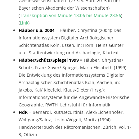
Geisteswissenschaften" (27./28. April 2015 in der
Bayerischen Akademie der Wissenschaften)
(
Transkription von Minute 13:06 bis Minute 23:56
)
(
Link
)
Häuber u.a. 2004
= Häuber, Chrystina (2004): Das
Informationssystem Digitaler Archäologischer
Schichtenatlas Köln, Essen, in: Horn, Heinz Günter
u.a.: Stadtentwicklung und Archäologie, Klartext
Häuber/Schütz/Spiegel 1999
= Häuber, Chrystina/
Schütz, Franz-Xaver/ Spiegel, Maria Elisabeth (1999):
Die Entwicklung des Informationssystems Digitaler
Archäologischer Schichtenatlas Köln, Aachen, in:
Jakobs, Kai/ Kleefeld, Klaus-Dieter (Hrsg.):
Informationssysteme für die Angewandte Historische
Geographie, RWTH, Lehrstuhl für Informatik
HdR
= Bernardi, Rut/Decurtinis, Alexi/Eichenhofer,
Wolfgang/Saluz, Ursina/Vögeli, Moritz (1994):
Handwörterbuch des Rätoromanischen, Zürich, vol. 1-
3, Offizin