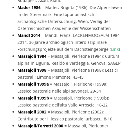
Budapest, Akad. Kiado
Mader 1986
= Mader, Brigitta (1986): Die Alpenslawen
in der Steiermark. Eine toponomastisch-
archäologische Untersuchung, Wien, Verlag der
Österreichischen Akademie der Wissenschaften
Mandl 2014
= Mandl, Franz: LACKENMOOSALM 1984-
2014. 30 Jahre archäologisch-interdisziplinäre
Forschungsprojekte auf dem Dachsteingebirge (
Link
)
Massajoli 1984
= Massajoli, Pierleone (1984): Cultura
alpina in Liguria. Realdo e Verdeggia, Genova, SAGEP
Massajoli 1998
= Massajoli, Pierleone (1998): Lessici
pastorali: Limone Piemonte, 43-45
Massajoli 1999a
= Massajoli, Pierleone (1999a):
Lessico pastorale nelle alpi savonesi, 29-34
Massajoli 1999b
= Massajoli, Pierleone (1999b):
Lessico pastorale dell’alta Valle Arroscia, 16-22
Massajoli 2002
= Massajoli, Pierleone (2002):
Contributo per il lessico pastorale lurbascu, 8-10
Massajoli/Ferretti 2000
= Massajoli, Pierleone/