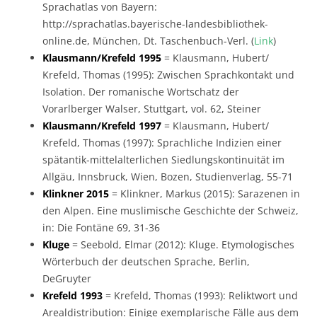
Sprachatlas von Bayern:
http://sprachatlas.bayerische-landesbibliothek-
online.de, München, Dt. Taschenbuch-Verl. (
Link
)
Klausmann/Krefeld 1995
= Klausmann, Hubert/
Krefeld, Thomas (1995): Zwischen Sprachkontakt und
Isolation. Der romanische Wortschatz der
Vorarlberger Walser, Stuttgart, vol. 62, Steiner
Klausmann/Krefeld 1997
= Klausmann, Hubert/
Krefeld, Thomas (1997): Sprachliche Indizien einer
spätantik-mittelalterlichen Siedlungskontinuität im
Allgäu, Innsbruck, Wien, Bozen, Studienverlag, 55-71
Klinkner 2015
= Klinkner, Markus (2015): Sarazenen in
den Alpen. Eine muslimische Geschichte der Schweiz,
in: Die Fontäne 69, 31-36
Kluge
= Seebold, Elmar (2012): Kluge. Etymologisches
Wörterbuch der deutschen Sprache, Berlin,
DeGruyter
Krefeld 1993
= Krefeld, Thomas (1993): Reliktwort und
Arealdistribution: Einige exemplarische Fälle aus dem