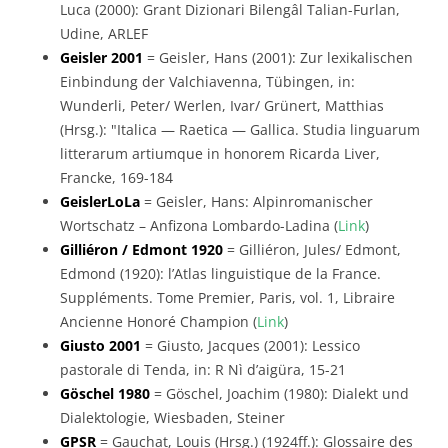
Luca (2000): Grant Dizionari Bilengâl Talian-Furlan,
Udine, ARLEF
Geisler 2001
= Geisler, Hans (2001): Zur lexikalischen
Einbindung der Valchiavenna, Tübingen, in:
Wunderli, Peter/ Werlen, Ivar/ Grünert, Matthias
(Hrsg.): "Italica — Raetica — Gallica. Studia linguarum
litterarum artiumque in honorem Ricarda Liver,
Francke, 169-184
GeislerLoLa
= Geisler, Hans: Alpinromanischer
Wortschatz – Anfizona Lombardo-Ladina (
Link
)
Gilliéron / Edmont 1920
= Gilliéron, Jules/ Edmont,
Edmond (1920): l’Atlas linguistique de la France.
Suppléments. Tome Premier, Paris, vol. 1, Libraire
Ancienne Honoré Champion (
Link
)
Giusto 2001
= Giusto, Jacques (2001): Lessico
pastorale di Tenda, in: R Nì d’aigüra, 15-21
Göschel 1980
= Göschel, Joachim (1980): Dialekt und
Dialektologie, Wiesbaden, Steiner
GPSR
= Gauchat, Louis (Hrsg.) (1924ff.): Glossaire des