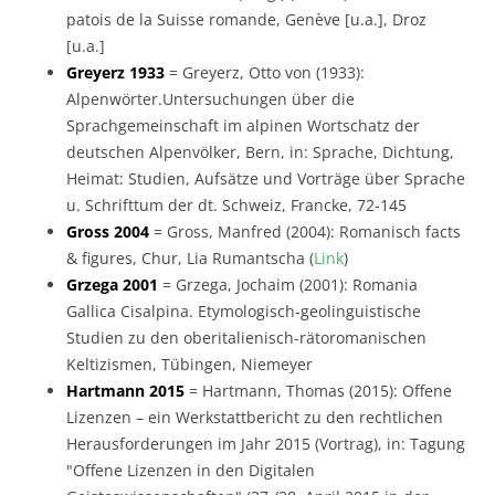
patois de la Suisse romande, Genève [u.a.], Droz
[u.a.]
Greyerz 1933
= Greyerz, Otto von (1933):
Alpenwörter.Untersuchungen über die
Sprachgemeinschaft im alpinen Wortschatz der
deutschen Alpenvölker, Bern, in: Sprache, Dichtung,
Heimat: Studien, Aufsätze und Vorträge über Sprache
u. Schrifttum der dt. Schweiz, Francke, 72-145
Gross 2004
= Gross, Manfred (2004): Romanisch facts
& figures, Chur, Lia Rumantscha (
Link
)
Grzega 2001
= Grzega, Jochaim (2001): Romania
Gallica Cisalpina. Etymologisch-geolinguistische
Studien zu den oberitalienisch-rätoromanischen
Keltizismen, Tübingen, Niemeyer
Hartmann 2015
= Hartmann, Thomas (2015): Offene
Lizenzen – ein Werkstattbericht zu den rechtlichen
Herausforderungen im Jahr 2015 (Vortrag), in: Tagung
"Offene Lizenzen in den Digitalen