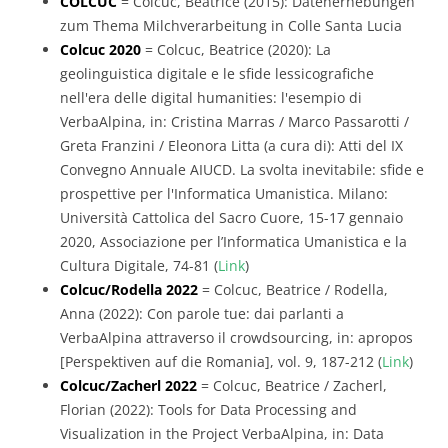
COLCUC
= Colcuc, Beatrice (2015): Datenerhebungen
zum Thema Milchverarbeitung in Colle Santa Lucia
Colcuc 2020
= Colcuc, Beatrice (2020): La
geolinguistica digitale e le sfide lessicografiche
nell'era delle digital humanities: l'esempio di
VerbaAlpina, in: Cristina Marras / Marco Passarotti /
Greta Franzini / Eleonora Litta (a cura di): Atti del IX
Convegno Annuale AIUCD. La svolta inevitabile: sfide e
prospettive per l'Informatica Umanistica. Milano:
Università Cattolica del Sacro Cuore, 15-17 gennaio
2020, Associazione per l’Informatica Umanistica e la
Cultura Digitale, 74-81 (
Link
)
Colcuc/Rodella 2022
= Colcuc, Beatrice / Rodella,
Anna (2022): Con parole tue: dai parlanti a
VerbaAlpina attraverso il crowdsourcing, in: apropos
[Perspektiven auf die Romania], vol. 9, 187-212 (
Link
)
Colcuc/Zacherl 2022
= Colcuc, Beatrice / Zacherl,
Florian (2022): Tools for Data Processing and
Visualization in the Project VerbaAlpina, in: Data