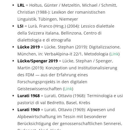
LRL
= Holtus, Günter / Metzeltin, Michael / Schmitt,
Christian (1988-): Lexikon der romanistischen
Linguistik, Tübingen, Niemeyer
LSI
= Lurà, Franco (Hrsg.) (2004): Lessico dialettale
della Svizzera italana, Bellinzona, Centro di
dialettologia e di etnografia
Lücke 2019
= Lücke, Stephan (2019): Digitalizzazione,
München, in: VerbaAlpina-it 22/1, Metodologia (
Link
)
Lücke/Spenger 2019
= Lücke, Stephan / Spenger,
Martin (2019): Konzeption und Institutionalisierung
des FDM — aus der Erfahrung eines
Forschungsprojekts in den digitalen
Geisteswissenschaften (
Link
)
Lurati 1968
= Lurati, Ottavio (1968): Terminologia e usi
pastorizi di val Bedretto, Basel, Krebs
Lurati 1969
= Lurati, Ottavio (1969): Alpwesen und
Alpbewirtschaftung im Tessin mit besonderer
Berücksichtigung der genossenschaftlichen Sennerei,