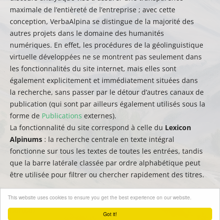
maximale de l’entièreté de l’entreprise ; avec cette
conception, VerbaAlpina se distingue de la majorité des
autres projets dans le domaine des humanités
numériques. En effet, les procédures de la géolinguistique
virtuelle développées ne se montrent pas seulement dans
les fonctionnalités du site internet, mais elles sont
également explicitement et immédiatement situées dans
la recherche, sans passer par le détour d’autres canaux de
publication (qui sont par ailleurs également utilisés sous la
forme de
Publications
externes).
La fonctionnalité du site correspond à celle du
Lexicon
Alpinums
: la recherche centrale en texte intégral
fonctionne sur tous les textes de toutes les entrées, tandis
que la barre latérale classée par ordre alphabétique peut
être utilisée pour filtrer ou chercher rapidement des titres.
This website uses cookies to ensure you get the best experience on our website.
(
auct.
David Englmeier | Thomas Krefeld –
trad.
Emilie
Dangla)
Got it!