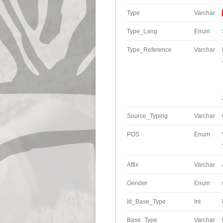
Type
Varchar
Type_Lang
Enum
Type_Reference
Varchar
Source_Typing
Varchar
POS
Enum
Affix
Varchar
Gender
Enum
Id_Base_Type
Int
Base_Type
Varchar