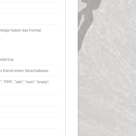
nträge haben das Format:
/mode/1up
as Kürzel eines Sprachatlases.
P", "PPA", "adv", "num", "praep",