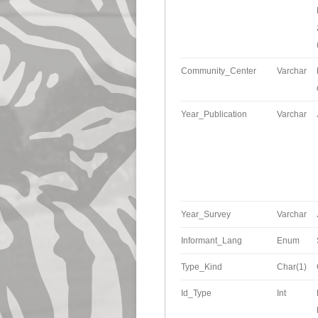
Community_Center
Varchar
Year_Publication
Varchar
Year_Survey
Varchar
Informant_Lang
Enum
Type_Kind
Char(1)
Id_Type
Int