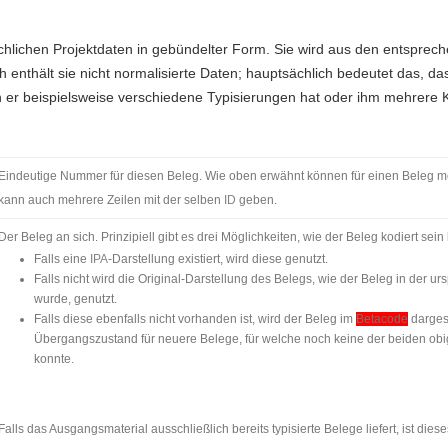
rachlichen Projektdaten in gebündelter Form. Sie wird aus den entspre
 enthält sie nicht normalisierte Daten; hauptsächlich bedeutet das, d
n er beispielsweise verschiedene Typisierungen hat oder ihm mehrere 
Eindeutige Nummer für diesen Beleg. Wie oben erwähnt können für einen Beleg m
kann auch mehrere Zeilen mit der selben
ID
geben.
Der Beleg an sich. Prinzipiell gibt es drei Möglichkeiten, wie der Beleg kodiert sein
Falls eine
IPA
-Darstellung existiert, wird diese genutzt.
Falls nicht wird die Original-Darstellung des Belegs, wie der Beleg in der u
wurde, genutzt.
Falls diese ebenfalls nicht vorhanden ist, wird der Beleg im
Betacode
dargest
Übergangszustand für neuere Belege, für welche noch keine der beiden obi
konnte.
Falls das Ausgangsmaterial ausschließlich bereits typisierte Belege liefert, ist diese