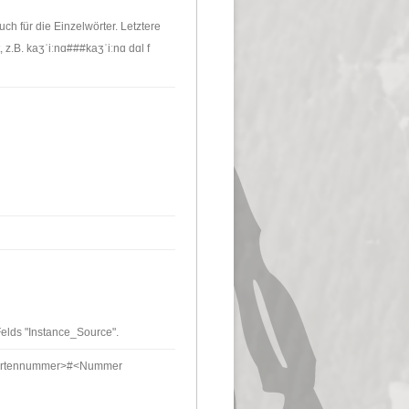
ch für die Einzelwörter. Letztere
z.B. kaʒˈiːnɑ###kaʒˈiːnɑ dɑl f
elds "Instance_Source".
 Kartennummer>#<Nummer