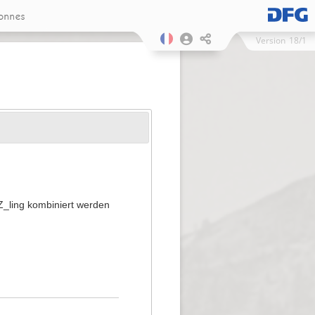
onnes
Version
18/1
 Z_ling kombiniert werden