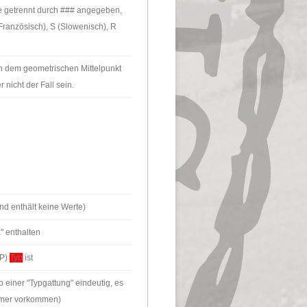
e getrennt durch ### angegeben,
(Französisch), S (Slowenisch), R
en dem geometrischen Mittelpunkt
icht der Fall sein.
und enthält keine Werte)
a" enthalten
(P)
Typ
ist
b einer "Typgattung" eindeutig, es
mmer vorkommen)