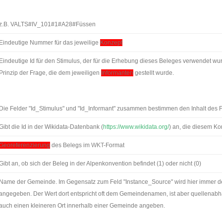
z.B. VALTS#IV_101#1#A28#Füssen
Eindeutige Nummer für das jeweilige
Konzept
Eindeutige Id für den Stimulus, der für die Erhebung dieses Beleges verwendet wur
Prinzip der Frage, die dem jeweiligen
Informanten
gestellt wurde.
Die Felder "Id_Stimulus" und "Id_Informant" zusammen bestimmen den Inhalt des F
Gibt die Id in der Wikidata-Datenbank (
https://www.wikidata.org/
) an, die diesem Ko
Georeferenzierung
des Belegs im
WKT
-Format
Gibt an, ob sich der Beleg in der Alpenkonvention befindet (1) oder nicht (0)
Name der Gemeinde. Im Gegensatz zum Feld "Instance_Source" wird hier immer d
angegeben. Der Wert dort entspricht oft dem Gemeindenamen, ist aber quellena
auch einen kleineren Ort innerhalb einer Gemeinde angeben.