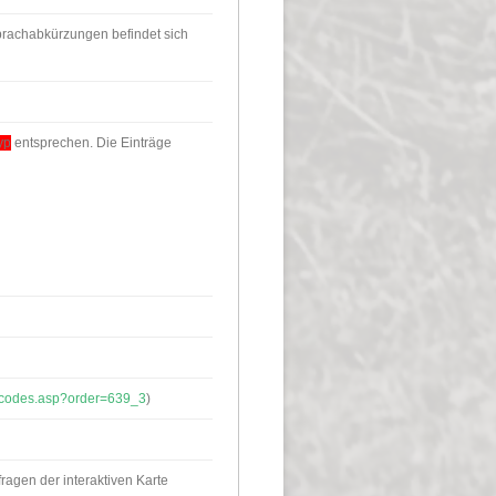
Sprachabkürzungen befindet sich
yp
entsprechen. Die Einträge
-3/codes.asp?order=639_3
)
ragen der interaktiven Karte