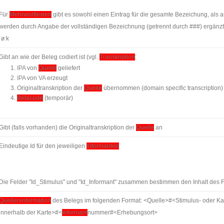
Für
Mehrwortlexien
gibt es sowohl einen Eintrag für die gesamte Bezeichung, als au
werden durch Angabe der vollständigen Bezeichnung (getrennt durch ###) ergänzt, 
ˈøːk
Gibt an wie der Beleg codiert ist (vgl.
Transkription
:
IPA
von
Quelle
geliefert
IPA
von
VA
erzeugt
Originaltranskription der
Quelle
übernommen (domain specific transcription)
Betacode
(temporär)
Gibt (falls vorhanden) die Originaltranskription der
Quelle
an
Eindeutige Id für den jeweiligen
Informanten
Die Felder "Id_Stimulus" und "Id_Informant" zusammen bestimmen den Inhalt des F
Quelleninformation
des Belegs im folgenden Format: <Quelle>#<Stimulus- oder
innerhalb der Karte>#<
Informant
nummer#<Erhebungsort>