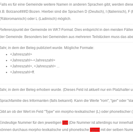
Falls es für eine Gemeinde weitere Namen in anderen Sprachen gibt, werden dies
z.B. Bolzano###D:Bozen. Hierbei sind die Sprachen D (Deutsch), I (Italienisch), F 
(Rätoromanisch) oder L (Ladinisch) möglich.
Referenzpunkt der Gemeinde im
WKT
-Format. Dies entspricht in den meisten Fäll
der Gemeinde. Besonders bei Gemeinden aus mehreren Teilstücken muss das aber n
Jahr, in dem der Beleg publiziert wurde. Mögliche Formate:
<Jahreszahl>
<Jahreszahl>-<Jahreszahl>
<Jahreszahl>, <Jahreszahl> ...
<Jahreszahl>ff.
Jahr, in dem der Beleg erhoben wurde. (Dieses Feld ist aktuell nur ein Platzhalter 
Sprachfamilie des Informanten (falls bekannt). Kann die Werte "rom", "ger" oder "sl
Gibt an ob der Wert im Feld "Type" ein morpho-lexikalischer (L) oder phonetischer 
Eindeutige Nummer für den jeweiligen
Typ
(Die Nummer ist allerdings nur innerhal
können durchaus morpho-lexikalische und phonetische
Typen
mit der selben Nu