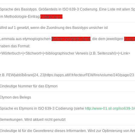
Sprache des Basistyps. Größenteils in ISO 639-3 Codierung. Eine Liste mit allen 
im Methodologie-Eintrag
Abkürzungen
.
Wird auf 1 gesetzt, wenn die Zuordnung des Basistyps unsicher ist
Lemmata aus etymoglogischen
Referenzwörterbüchern
, die dem jeweiligen
Basist
haben das Format:
<Wörterbuch>|<Stichwort>|<bibliographischer Verweis (z.B. Seitenzahl)>|<Link>
z.B. FEW|abbĭbĕrare|24, 23|https://apps.atilf.fr/lecteurFEW/lire/volume/240/page/23
Eindeutige Nummer für das Etymon
Etymon des Belegs
Sprache es Etymons in ISO 639-3 Codierung (siehe
http://www-01.sil.org/iso639
Bemerkungen. Wird aktuell nicht genutzt
Eindeutige Id für die Georeferenz dieses Informanten. Wird zur Optimierung von Anf