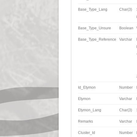
Base_Type_Lang
Char(3)
Base_Type_Unsure
Boolean
Base_Type_Reference
Varchar
Id_Etymon
Number
Etymon
Varchar
Etymon_Lang
Char(3)
Remarks
Varchar
Cluster_Id
Number