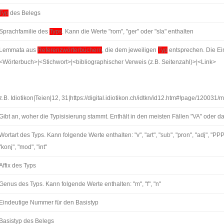
Typ
des Belegs
Sprachfamilie des
Typs
. Kann die Werte "rom", "ger" oder "sla" enthalten
Lemmata aus
Referenzwörterbüchern
, die dem jeweiligen
Typ
entsprechen. Die Ei
<Wörterbuch>|<Stichwort>|<bibliographischer Verweis (z.B. Seitenzahl)>|<Link>
z.B. Idiotikon|Teien|12, 31|https://digital.idiotikon.ch/idtkn/id12.htm#!page/120031
Gibt an, woher die Typisisierung stammt. Enthält in den meisten Fällen "
VA
" oder d
Wortart des Typs. Kann folgende Werte enthalten: "v", "art", "
sub
", "pron", "adj", "PP
"konj", "mod", "int"
Affix des Typs
Genus des Typs. Kann folgende Werte enthalten: "m", "f", "n"
Eindeutige Nummer für den Basistyp
Basistyp des Belegs