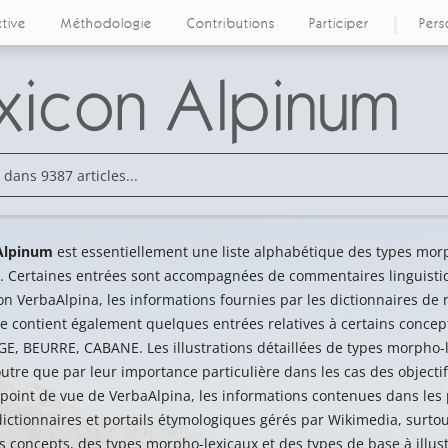
ctive
Méthodologie
Contributions
Participer
Pers
Alpinum
est essentiellement une liste alphabétique des types morp
. Certaines entrées sont accompagnées de commentaires linguistiq
on VerbaAlpina, les informations fournies par les dictionnaires de r
e contient également quelques entrées relatives à certains conce
, BEURRE, CABANE. Les illustrations détaillées de types morpho-le
utre que par leur importance particulière dans les cas des objectif
u point de vue de VerbaAlpina, les informations contenues dans le
ictionnaires et portails étymologiques gérés par Wikimedia, surtou
s concepts, des types morpho-lexicaux et des types de base à illus