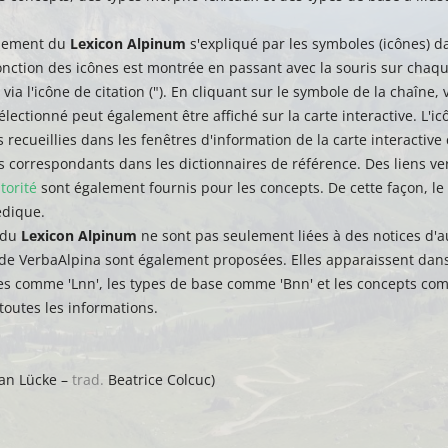
nnement du
Lexicon Alpinum
s'expliqué par les symboles (icônes) d
fonction des icônes est montrée en passant avec la souris sur cha
via l'icône de citation ("). En cliquant sur le symbole de la chaîn
électionné peut également être affiché sur la carte interactive. L'
 recueillies dans les fenêtres d'information de la carte interactive
s correspondants dans les dictionnaires de référence. Des liens ve
torité
sont également fournis pour les concepts. De cette façon, le
édique.
 du
Lexicon Alpinum
ne sont pas seulement liées à des notices d'au
de VerbaAlpina sont également proposées. Elles apparaissent dans 
es comme 'Lnn', les types de base comme 'Bnn' et les concepts com
toutes les informations.
an Lücke –
trad.
Beatrice Colcuc)