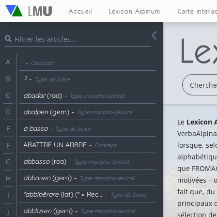
Accueil
Lexicon Alpinum
Carte intera
A
-
Concept
B
?
-
Type de base
C
abadar
(roa)
-
Type morpho-lexical
D
abalpen
(gem)
-
Type morpho-lexical
Le
Lexicon 
a basso
-
E
Type de base
VerbaAlpina
ABATTRE UN ARBRE
-
lorsque, sel
F
Concept
alphabétiqu
abbasso
(roa)
-
G
Type morpho-lexical
que FROMAGE
abbauen
(gem)
-
H
Type morpho-lexical
motivées – o
fait que, d
*abbĭbĕrare
(lat) (* = Reconstitué)
-
I
Type de base
principaux d
abblasen
(gem)
-
Type morpho-lexical
J
sélection de