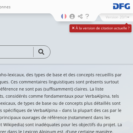
onnes
Version
20/1
À la version de citation actuelle ?
ho-lexicaux, des types de base et des concepts recueillis par
ues. Ces commentaires linguistiques sont présents surtout
éférence ne sont pas (suffisamment) claires. La liste
pts, considérés comme fondamentaux pour VerbaAlpina, tels
xicaux, de types de base ou de concepts plus détaillés sont
s spécifiques de VerbaAlpina – dans la plupart des cas par le
s principaux ouvrages de référence (notamment dans les
t Wikipedia) sont inadéquates pour les objectifs du projet. La
trer dans le Lexicon Alpinum est, d'une certaine manière,