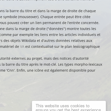
ans la barre du titre et dans la marge de droite de chaque
que symbole (mouseover). Chaque entrée peut être citée
e, vous pouvez créer un lien permanent de l'entrée concernée.
icône dans la marge de droite ("données") montre toutes les
 comme par exemple les liens entre les articles individuels et
rs des objets Wikidata et d'autres données relatives aux
 matériel de
VA
est contextualisé sur le plan lexicographique
torité externes au projet, mais des notices d'autorité
la barre du titre après le mot-clé. Les types morpho-lexicaux
me 'Cnn'. Enfin, une icône est également disponible pour
This website uses cookies to
ensure you get the best experience