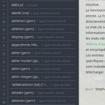
intuitive.
ABEILLE
-
Concept
K
Le fonctio
abeille
(roa)
-
Type morpho-lexical
L
entrée. La 
abfahren
(gem)
-
Type morpho-lexical
directement 
M
Le mot-clé s
abfehen
(gem)
-
Type morpho-lexical
N
informations
Abgang
(gem)
-
Type morpho-lexical
O
les mots-clé
Notices d'au
abgerahmte Milch
(gem)
-
Type morpho-lexical
P
et encyclop
abher
(gem)
-
Type morpho-lexical
Q
Les entrées
abher hocken
(gem)
-
spécifiques 
Type morpho-lexical
R
sont indexé
abhin
(gem)
-
Type morpho-lexical
S
télécharger 
abhin steigen
(gem)
-
Type morpho-lexical
T
*abĭbĕratōriŭm
(lat) (* = Reconstitué)
-
Type de base
U
(
auct.
Steph
abladen
(gem)
-
Type morpho-lexical
V
ablassen
(gem)
-
Type morpho-lexical
W