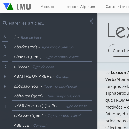
Accueil
Lexicon Alpinum
Carte intera
A
?
-
Type de base
B
abadar
(roa)
-
Type morpho-lexical
C
abalpen
(gem)
-
Type morpho-lexical
D
a basso
-
Type de base
Le
Lexicon 
ABATTRE UN ARBRE
-
E
Concept
VerbaAlpina
abbasso
(roa)
-
lorsque, sel
F
Type morpho-lexical
alphabétiqu
abbauen
(gem)
-
G
Type morpho-lexical
que FROMAGE
*abbĭbĕrare
(lat) (* = Reconstitué)
-
H
Type de base
motivées – o
fait que, d
abblasen
(gem)
-
I
Type morpho-lexical
principaux d
ABEILLE
-
Concept
J
sélection de