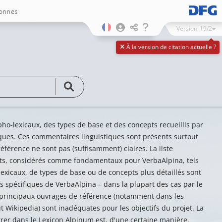
onnes
Version
19/2
À la version de citation actuelle ?
ho-lexicaux, des types de base et des concepts recueillis par
ues. Ces commentaires linguistiques sont présents surtout
éférence ne sont pas (suffisamment) claires. La liste
pts, considérés comme fondamentaux pour VerbaAlpina, tels
xicaux, de types de base ou de concepts plus détaillés sont
s spécifiques de VerbaAlpina – dans la plupart des cas par le
s principaux ouvrages de référence (notamment dans les
t Wikipedia) sont inadéquates pour les objectifs du projet. La
trer dans le Lexicon Alpinum est, d'une certaine manière,