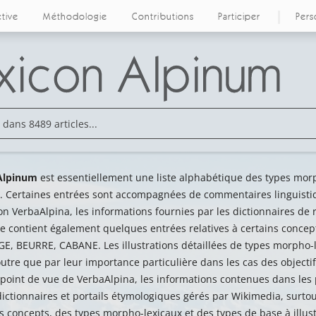
ctive
Méthodologie
Contributions
Participer
Pers
Alpinum
est essentiellement une liste alphabétique des types morp
. Certaines entrées sont accompagnées de commentaires linguistiq
on VerbaAlpina, les informations fournies par les dictionnaires de r
e contient également quelques entrées relatives à certains conce
, BEURRE, CABANE. Les illustrations détaillées de types morpho-le
utre que par leur importance particulière dans les cas des objectif
u point de vue de VerbaAlpina, les informations contenues dans le
ictionnaires et portails étymologiques gérés par Wikimedia, surtou
s concepts, des types morpho-lexicaux et des types de base à illus