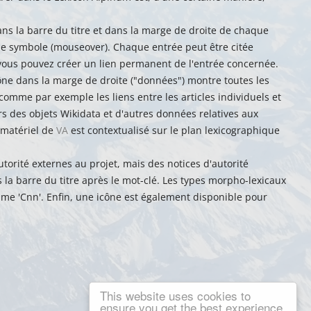
ans la barre du titre et dans la marge de droite de chaque
que symbole (mouseover). Chaque entrée peut être citée
e, vous pouvez créer un lien permanent de l'entrée concernée.
icône dans la marge de droite ("données") montre toutes les
 comme par exemple les liens entre les articles individuels et
rs des objets Wikidata et d'autres données relatives aux
e matériel de
VA
est contextualisé sur le plan lexicographique
torité externes au projet, mais des notices d'autorité
la barre du titre après le mot-clé. Les types morpho-lexicaux
me 'Cnn'. Enfin, une icône est également disponible pour
This website uses cookies to
ensure you get the best experience