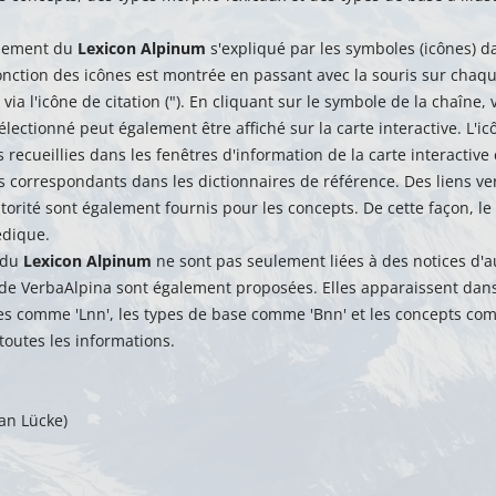
nnement du
Lexicon Alpinum
s'expliqué par les symboles (icônes) d
fonction des icônes est montrée en passant avec la souris sur cha
via l'icône de citation ("). En cliquant sur le symbole de la chaîn
électionné peut également être affiché sur la carte interactive. L'
 recueillies dans les fenêtres d'information de la carte interactive
s correspondants dans les dictionnaires de référence. Des liens ve
torité sont également fournis pour les concepts. De cette façon, l
édique.
 du
Lexicon Alpinum
ne sont pas seulement liées à des notices d'au
de VerbaAlpina sont également proposées. Elles apparaissent dans 
es comme 'Lnn', les types de base comme 'Bnn' et les concepts com
toutes les informations.
an Lücke)