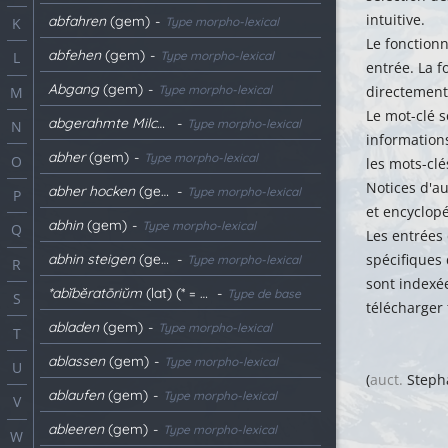
intuitive.
abfahren
(gem)
-
Type morpho-lexical
K
Le fonctio
abfehen
(gem)
-
Type morpho-lexical
L
entrée. La 
Abgang
(gem)
-
Type morpho-lexical
directement 
M
Le mot-clé s
abgerahmte Milch
(gem)
-
Type morpho-lexical
N
informations
abher
(gem)
-
Type morpho-lexical
O
les mots-clé
Notices d'au
abher hocken
(gem)
-
Type morpho-lexical
P
et encyclop
abhin
(gem)
-
Type morpho-lexical
Q
Les entrées
abhin steigen
(gem)
-
spécifiques 
Type morpho-lexical
R
sont indexé
*abĭbĕratōriŭm
(lat) (* = Reconstitué)
-
Type de base
S
télécharger 
abladen
(gem)
-
Type morpho-lexical
T
ablassen
(gem)
-
Type morpho-lexical
U
(
auct.
Steph
ablaufen
(gem)
-
Type morpho-lexical
V
ableeren
(gem)
-
Type morpho-lexical
W