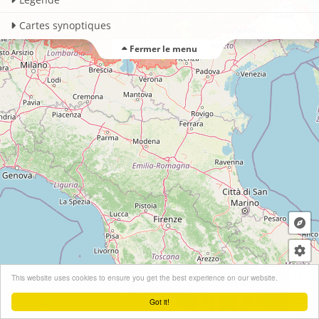
Cartes synoptiques
Fermer le menu
+
This website uses cookies to ensure you get the best experience on our website.
−
Got it!
Leaflet
| ©
OpenStreetMap
contributors