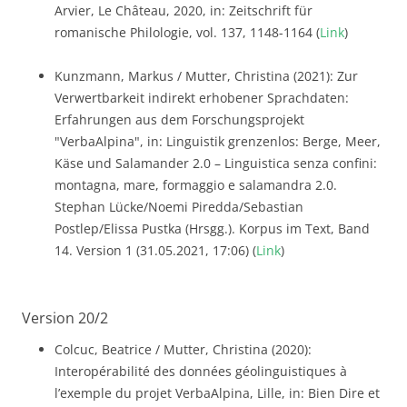
Arvier, Le Château, 2020, in: Zeitschrift für
romanische Philologie, vol. 137, 1148-1164 (
Link
)
Kunzmann, Markus / Mutter, Christina (2021): Zur
Verwertbarkeit indirekt erhobener Sprachdaten:
Erfahrungen aus dem Forschungsprojekt
"VerbaAlpina", in: Linguistik grenzenlos: Berge, Meer,
Käse und Salamander 2.0 – Linguistica senza confini:
montagna, mare, formaggio e salamandra 2.0.
Stephan Lücke/Noemi Piredda/Sebastian
Postlep/Elissa Pustka (Hrsgg.). Korpus im Text, Band
14. Version 1 (31.05.2021, 17:06) (
Link
)
Version 20/2
Colcuc, Beatrice / Mutter, Christina (2020):
Interopérabilité des données géolinguistiques à
l’exemple du projet VerbaAlpina, Lille, in: Bien Dire et