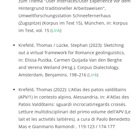
zum Thema "User Interfaces/User Experience vor dem
Hintergrund traditioneller Arbeitsweisen",
Umweltforschungsstation Schneefernerhaus
(Zugspitze) (Korpus im Text 15), München, in: Korpus
im Text, vol. 15 (
Link
)
Krefeld, Thomas / Lücke, Stephan (2023): Sketching
out a virtual framework for Romance geolinguistics,
in: Elissa Pustka, Carmen Quijada Van den Berghe
and Verena Weiland (Hrsg.), Corpus Dialectology,
Amsterdam, Benjamins, 198–216 (
Link
)
Krefeld, Thomas (2022): L’Atlas des patois valdôtains
(APV/1) in contesto alpino, Alessandria, in: A'Atlas des
Patois Valdôtains: sguardi incrociati/regards croisés.
Letture multidisciplinari del primo volume dell'APV (Le
lait et les activités laitières), a cura di Paolo Benedetto
Mas e Gianmario Raimondi , 119-123 / 174-177