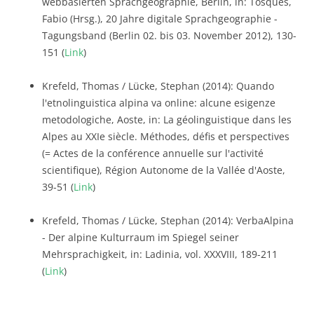
webbasierten Sprachgeographie, Berlin, in: Tosques,
Fabio (Hrsg.), 20 Jahre digitale Sprachgeographie -
Tagungsband (Berlin 02. bis 03. November 2012), 130-
151 (
Link
)
Krefeld, Thomas / Lücke, Stephan (2014): Quando
l'etnolinguistica alpina va online: alcune esigenze
metodologiche, Aoste, in: La géolinguistique dans les
Alpes au XXIe siècle. Méthodes, défis et perspectives
(= Actes de la conférence annuelle sur l'activité
scientifique), Région Autonome de la Vallée d'Aoste,
39-51 (
Link
)
Krefeld, Thomas / Lücke, Stephan (2014): VerbaAlpina
- Der alpine Kulturraum im Spiegel seiner
Mehrsprachigkeit, in: Ladinia, vol. XXXVIII, 189-211
(
Link
)