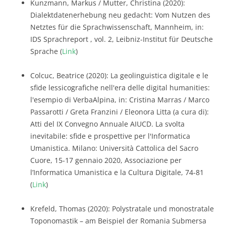
Kunzmann, Markus / Mutter, Christina (2020):
Dialektdatenerhebung neu gedacht: Vom Nutzen des
Netztes für die Sprachwissenschaft, Mannheim, in:
IDS Sprachreport , vol. 2, Leibniz-Institut für Deutsche
Sprache (
Link
)
Colcuc, Beatrice (2020): La geolinguistica digitale e le
sfide lessicografiche nell'era delle digital humanities:
l'esempio di VerbaAlpina, in: Cristina Marras / Marco
Passarotti / Greta Franzini / Eleonora Litta (a cura di):
Atti del IX Convegno Annuale AIUCD. La svolta
inevitabile: sfide e prospettive per l'Informatica
Umanistica. Milano: Università Cattolica del Sacro
Cuore, 15-17 gennaio 2020, Associazione per
l’Informatica Umanistica e la Cultura Digitale, 74-81
(
Link
)
Krefeld, Thomas (2020): Polystratale und monostratale
Toponomastik – am Beispiel der Romania Submersa