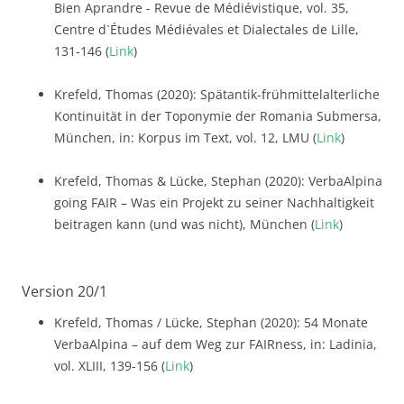
Bien Aprandre - Revue de Médiévistique, vol. 35,
Centre d`Études Médiévales et Dialectales de Lille,
131-146 (
Link
)
Krefeld, Thomas (2020): Spätantik-frühmittelalterliche
Kontinuität in der Toponymie der Romania Submersa,
München, in: Korpus im Text, vol. 12, LMU (
Link
)
Krefeld, Thomas & Lücke, Stephan (2020): VerbaAlpina
going FAIR – Was ein Projekt zu seiner Nachhaltigkeit
beitragen kann (und was nicht), München (
Link
)
Version 20/1
Krefeld, Thomas / Lücke, Stephan (2020): 54 Monate
VerbaAlpina – auf dem Weg zur FAIRness, in: Ladinia,
vol. XLIII, 139-156 (
Link
)