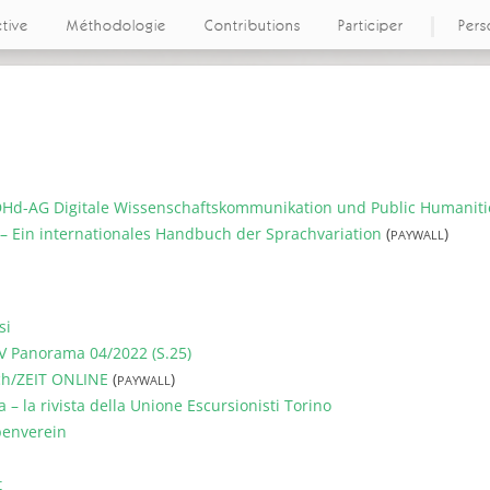
ctive
Méthodologie
Contributions
Participer
Pers
DHd-AG Digitale Wissenschaftskommunikation und Public Humaniti
 Ein internationales Handbuch der Sprachvariation
(
)
PAYWALL
si
AV Panorama 04/2022 (S.25)
ch/ZEIT ONLINE
(
)
PAYWALL
a – la rivista della Unione Escursionisti Torino
penverein
t