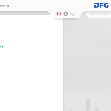
onnes
Version
17/1
es