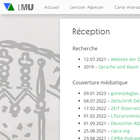
Accueil
Lexicon Alpinum
Carte intera
Réception
Recherche
12.07.2021 –
Website der 
2019 –
Sprache und Raum –
Couverture médiatique
09.01.2023 –
gorenjskiglas.
04.07.2022 –
Zeitschrift D
17.02.2022 –
ZEIT Österrei
01.02.2022 –
L'Escursionist
01.09.2021 –
Deutscher Al
25.08.2021 –
cipra.org
23.08.2021 –
CIPRA Podcas