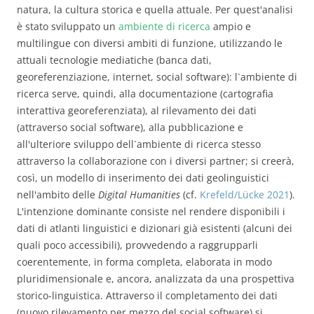
natura, la cultura storica e quella attuale. Per quest'analisi
è stato sviluppato un
ambiente di ricerca
ampio e
multilingue con diversi ambiti di funzione, utilizzando le
attuali tecnologie mediatiche (banca dati,
georeferenziazione, internet, social software): l`ambiente di
ricerca serve, quindi, alla documentazione (cartografia
interattiva georeferenziata), al rilevamento dei dati
(attraverso social software), alla pubblicazione e
all'ulteriore sviluppo dell`ambiente di ricerca stesso
attraverso la collaborazione con i diversi partner; si creerà,
così, un modello di inserimento dei dati geolinguistici
nell'ambito delle
Digital Humanities
(cf.
Krefeld/Lücke 2021
).
L'intenzione dominante consiste nel rendere disponibili i
dati di atlanti linguistici e dizionari già esistenti (alcuni dei
quali poco accessibili), provvedendo a raggrupparli
coerentemente, in forma completa, elaborata in modo
pluridimensionale e, ancora, analizzata da una prospettiva
storico-linguistica. Attraverso il completamento dei dati
(nuovo rilevamento per mezzo del social software) si