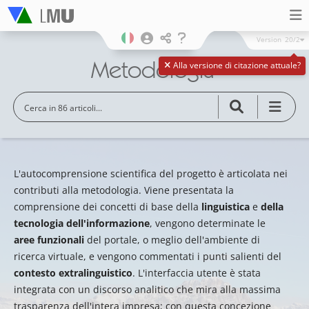
Version
20/2
Metodologia
Alla versione di citazione attuale?
L'autocomprensione scientifica del progetto è articolata nei
contributi alla metodologia. Viene presentata la
comprensione dei concetti di base della
linguistica
e
della
tecnologia dell'informazione
, vengono determinate le
aree funzionali
del portale, o meglio dell'ambiente di
ricerca virtuale, e vengono commentati i punti salienti del
contesto extralinguistico
. L'interfaccia utente è stata
integrata con un discorso analitico che mira alla massima
trasparenza dell'intera impresa; con questa concezione