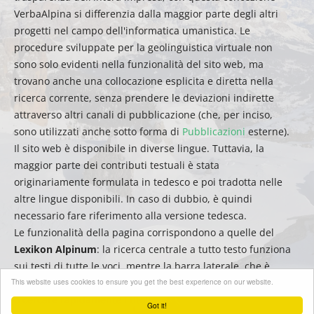
VerbaAlpina si differenzia dalla maggior parte degli altri
progetti nel campo dell'informatica umanistica. Le
procedure sviluppate per la geolinguistica virtuale non
sono solo evidenti nella funzionalità del sito web, ma
trovano anche una collocazione esplicita e diretta nella
ricerca corrente, senza prendere le deviazioni indirette
attraverso altri canali di pubblicazione (che, per inciso,
sono utilizzati anche sotto forma di
Pubblicazioni
esterne).
Il sito web è disponibile in diverse lingue. Tuttavia, la
maggior parte dei contributi testuali è stata
originariamente formulata in tedesco e poi tradotta nelle
altre lingue disponibili. In caso di dubbio, è quindi
necessario fare riferimento alla versione tedesca.
Le funzionalità della pagina corrispondono a quelle del
Lexikon Alpinum
: la ricerca centrale a tutto testo funziona
sui testi di tutte le voci, mentre la barra laterale, che è
This website uses cookies to ensure you get the best experience on our website.
ordinata alfabeticamente, può essere utilizzata per filtrare
o cercare rapidamente i titoli.
Got it!