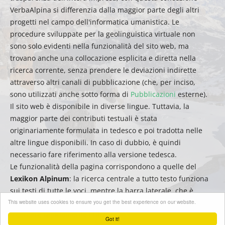
VerbaAlpina si differenzia dalla maggior parte degli altri
progetti nel campo dell'informatica umanistica. Le
procedure sviluppate per la geolinguistica virtuale non
sono solo evidenti nella funzionalità del sito web, ma
trovano anche una collocazione esplicita e diretta nella
ricerca corrente, senza prendere le deviazioni indirette
attraverso altri canali di pubblicazione (che, per inciso,
sono utilizzati anche sotto forma di
Pubblicazioni
esterne).
Il sito web è disponibile in diverse lingue. Tuttavia, la
maggior parte dei contributi testuali è stata
originariamente formulata in tedesco e poi tradotta nelle
altre lingue disponibili. In caso di dubbio, è quindi
necessario fare riferimento alla versione tedesca.
Le funzionalità della pagina corrispondono a quelle del
Lexikon Alpinum
: la ricerca centrale a tutto testo funziona
sui testi di tutte le voci, mentre la barra laterale, che è
This website uses cookies to ensure you get the best experience on our website.
ordinata alfabeticamente, può essere utilizzata per filtrare
o cercare rapidamente i titoli.
Got it!