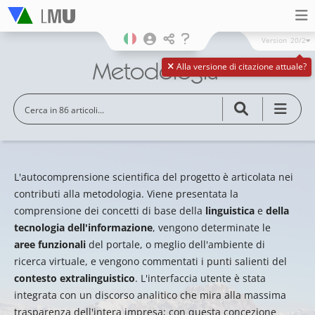
Version
20/2
Metodologia
Alla versione di citazione attuale?
L'autocomprensione scientifica del progetto è articolata nei
contributi alla metodologia. Viene presentata la
comprensione dei concetti di base della
linguistica
e
della
tecnologia dell'informazione
, vengono determinate le
aree funzionali
del portale, o meglio dell'ambiente di
ricerca virtuale, e vengono commentati i punti salienti del
contesto extralinguistico
. L'interfaccia utente è stata
integrata con un discorso analitico che mira alla massima
trasparenza dell'intera impresa; con questa concezione