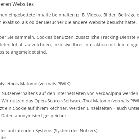
deren Websites
en eingebettete Inhalte beinhalten (z. B. Videos, Bilder, Beiträge e
 exakt so, als ob der Besucher die andere Website besucht hätte.
er Sie sammeln, Cookies benutzen, zusätzliche Tracking-Dienste v
eten Inhalt aufzeichnen, inklusive Ihrer Interaktion mit dem eingebe
bsite angemeldet sind.
ysetools Matomo (vormals PIWIK)
Nutzerverhaltens auf den Internetseiten von VerbaAlpina werden 
. Wir nutzen das Open-Source-Software-Tool Matomo (vormals PIWI
tzt ein Cookie auf Ihrem Rechner. Werden Einzelseiten – auch Unter
 Daten anonymisiert gespeichert:
 des aufrufenden Systems (System des Nutzers)
ite