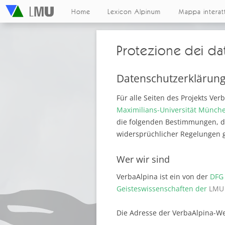
Home
Lexicon Alpinum
Mappa interat
Protezione dei dat
Datenschutzerklärun
Für alle Seiten des Projekts Ve
Maximilians-Universität Münch
die folgenden Bestimmungen, di
widersprüchlicher Regelungen 
Wer wir sind
VerbaAlpina ist ein von der
DFG 
Geisteswissenschaften der
LMU
Die Adresse der VerbaAlpina-We