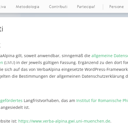
tiva
Metodologia
Contributi
Partecipa!
Persone
i
g
rbaAlpina gilt, soweit anwendbar, sinngemäß die
allgemeine Datens
en
(
LMU
) in der jeweils gültigen Fassung. Ergänzend zu den dort f
e sich auf das von VerbaAlpina eingesetzte WordPress-Framework 
gelten die Bestimmungen der allgemeinen Datenschutzerklärung 
gefördertes
Langfristvorhaben, das am
Institut für Romanische Phi
angesiedelt ist.
bsite ist:
https://www.verba-alpina.gwi.uni-muenchen.de
.