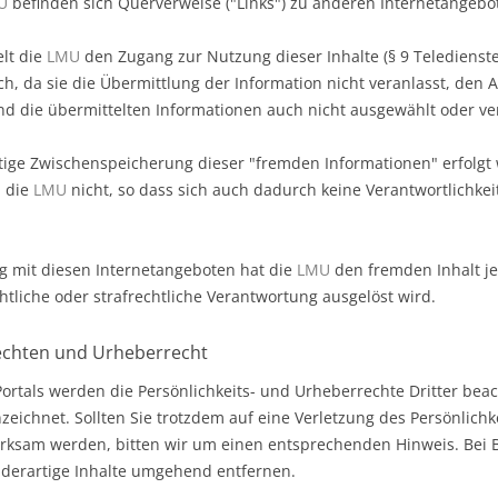
U
befinden sich Querverweise ("Links") zu anderen Internetangebo
lt die
LMU
den Zugang zur Nutzung dieser Inhalte (§ 9 Teledienste
lich, da sie die Übermittlung der Information nicht veranlasst, den
nd die übermittelten Informationen auch nicht ausgewählt oder ve
tige Zwischenspeicherung dieser "fremden Informationen" erfolgt
h die
LMU
nicht, so dass sich auch dadurch keine Verantwortlichkei
g mit diesen Internetangeboten hat die
LMU
den fremden Inhalt je
chtliche oder strafrechtliche Verantwortung ausgelöst wird.
rechten und Urheberrecht
Portals werden die Persönlichkeits- und Urheberrechte Dritter be
nzeichnet. Sollten Sie trotzdem auf eine Verletzung des Persönlichk
rksam werden, bitten wir um einen entsprechenden Hinweis. Bei
derartige Inhalte umgehend entfernen.