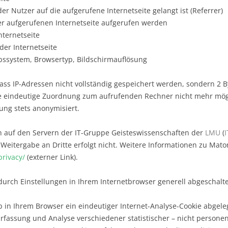
der Nutzer auf die aufgerufene Internetseite gelangt ist (Referrer)
der aufgerufenen Internetseite aufgerufen werden
nternetseite
der Internetseite
bssystem, Browsertyp, Bildschirmauflösung
 dass IP-Adressen nicht vollständig gespeichert werden, sondern 2 
ne eindeutige Zuordnung zum aufrufenden Rechner nicht mehr mögli
ung stets anonymisiert.
ch auf den Servern der IT-Gruppe Geisteswissenschaften der
LMU
(
e Weitergabe an Dritte erfolgt nicht. Weitere Informationen zu Mat
rivacy/
(externer Link).
rch Einstellungen in Ihrem Internetbrowser generell abgeschalt
ob in Ihrem Browser ein eindeutiger Internet-Analyse-Cookie abge
 Erfassung und Analyse verschiedener statistischer – nicht person