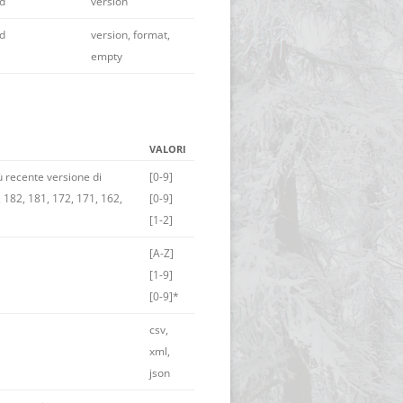
id
version
id
version, format,
empty
VALORI
ù recente versione di
[0-9]
, 182, 181, 172, 171, 162,
[0-9]
[1-2]
[A-Z]
[1-9]
[0-9]*
csv,
xml,
json