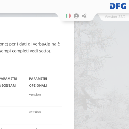
Version
22/2
ne) per i dati di VerbaAlpina è
empi completi vedi sotto).
PARAMETRI
PARAMETRI
NECESSARI
OPZIONALI
version
version