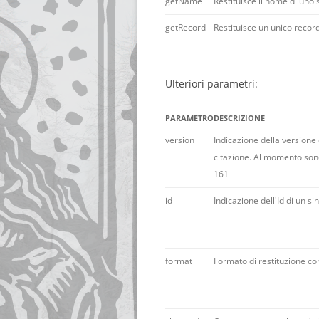
getName
Restituisce il nome di uno 
getRecord
Restituisce un unico record
Ulteriori parametri:
PARAMETRO
DESCRIZIONE
version
Indicazione della versione
citazione. Al momento sono 
161
id
Indicazione dell'Id di un s
format
Formato di restituzione c