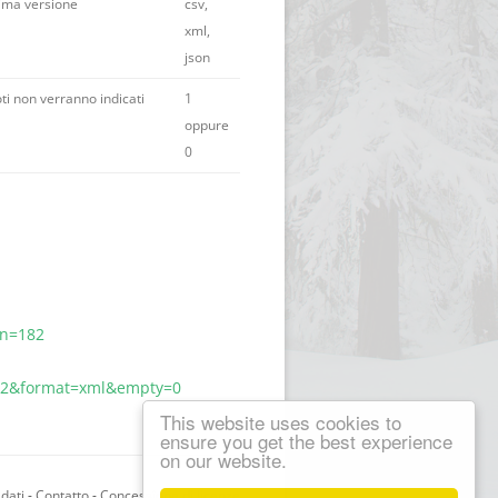
tima versione
csv,
xml,
json
ti non verranno indicati
1
oppure
0
on=182
182&format=xml&empty=0
This website uses cookies to
ensure you get the best experience
on our website.
 dati
-
Contatto
-
Concessione di licenze