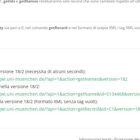
1,
getIds
e
getNames
restituiranno solo record che sono cambiati rispetto all'ul
ty
sia pari a 0, nel comando
getRecord
e nel formato di output XML i tag XML vuo
versione 18/2 (necessita di alcuni secondi):
.gwi.uni-muenchen.de/?api=1&action=getNames&version=182
ella versione 18/2:
a.gwi.uni-muenchen.de/?api=1&action=getName&id=S134468&versi
la versione 18/2 (Formato XML senza tag vuoti):
a.gwi.uni-muenchen.de/?api=1&action=getRecord&id=C1&version=
Informazioni legali
-
Protezione dei