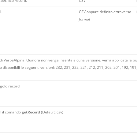
specifico record.
CSV
.
CSV oppure definito attraverso
format
 di VerbaAlpina. Qualora non venga inserita alcuna versione, verrà applicata la pi
disponibili le seguenti versioni: 232, 231, 222, 221, 212, 211, 202, 201, 192, 191
ingolo record
on il comando
getRecord
(Default: csv)