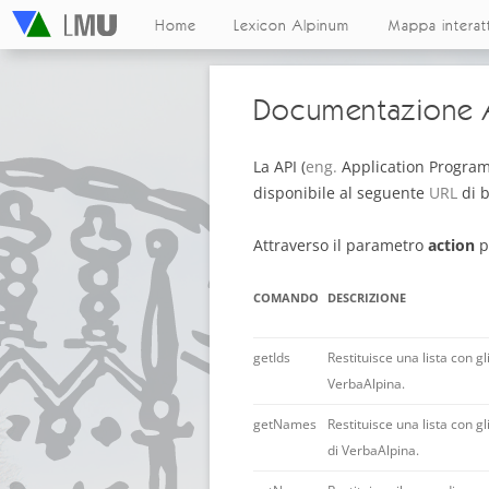
Home
Lexicon Alpinum
Mappa interat
Documentazione 
La API (
eng.
Application Program
disponibile al seguente
URL
di b
Attraverso il parametro
action
p
COMANDO
DESCRIZIONE
getIds
Restituisce una lista con gli
VerbaAlpina.
getNames
Restituisce una lista con gli
di VerbaAlpina.