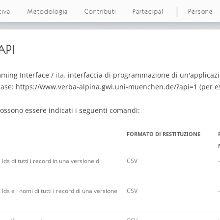
tiva
Metodologia
Contributi
Partecipa!
Persone
API
ming Interface /
ita.
interfaccia di programmazione di un'applicazio
ase: https://www.verba-alpina.gwi.uni-muenchen.de/?api=1 (per es
ossono essere indicati i seguenti comandi:
FORMATO DI RESTITUZIONE
 Ids di tutti i record in una versione di
CSV
-
 Ids e i nomi di tutti i record di una versione
CSV
-