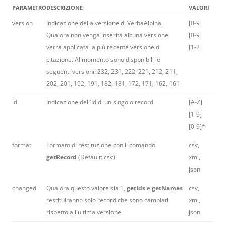
PARAMETRO
DESCRIZIONE
VALORI
version
Indicazione della versione di VerbaAlpina.
[0-9]
Qualora non venga inserita alcuna versione,
[0-9]
verrà applicata la più recente versione di
[1-2]
citazione. Al momento sono disponibili le
seguenti versioni: 232, 231, 222, 221, 212, 211,
202, 201, 192, 191, 182, 181, 172, 171, 162, 161
id
Indicazione dell'Id di un singolo record
[A-Z]
[1-9]
[0-9]*
format
Formato di restituzione con il comando
csv,
getRecord
(Default: csv)
xml,
json
changed
Qualora questo valore sia 1,
getIds
e
getNames
csv,
restituiranno solo record che sono cambiati
xml,
rispetto all'ultima versione
json