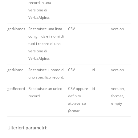
record in una
versione di
VerbaAlpina.
getNames
Restituisce una lista
CSV
-
version
con gli Ids e i nomi di
tutti i record di una
versione di
VerbaAlpina.
getName
Restituisce il nome di
CSV
id
version
uno specifico record.
getRecord
Restituisce un unico
CSV oppure
id
version,
record.
definito
format,
attraverso
empty
format
Ulteriori parametri: