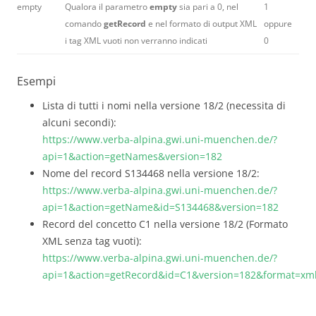
empty
Qualora il parametro
empty
sia pari a 0, nel
1
comando
getRecord
e nel formato di output XML
oppure
i tag XML vuoti non verranno indicati
0
Esempi
Lista di tutti i nomi nella versione 18/2 (necessita di
alcuni secondi):
https://www.verba-alpina.gwi.uni-muenchen.de/?
api=1&action=getNames&version=182
Nome del record S134468 nella versione 18/2:
https://www.verba-alpina.gwi.uni-muenchen.de/?
api=1&action=getName&id=S134468&version=182
Record del concetto C1 nella versione 18/2 (Formato
XML senza tag vuoti):
https://www.verba-alpina.gwi.uni-muenchen.de/?
api=1&action=getRecord&id=C1&version=182&format=x