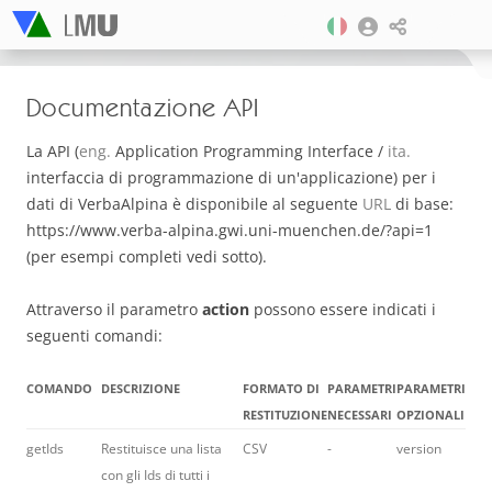
Documentazione API
La API (
eng.
Application Programming Interface /
ita.
interfaccia di programmazione di un'applicazione) per i
dati di VerbaAlpina è disponibile al seguente
URL
di base:
https://www.verba-alpina.gwi.uni-muenchen.de/?api=1
(per esempi completi vedi sotto).
Attraverso il parametro
action
possono essere indicati i
seguenti comandi:
COMANDO
DESCRIZIONE
FORMATO DI
PARAMETRI
PARAMETRI
RESTITUZIONE
NECESSARI
OPZIONALI
getIds
Restituisce una lista
CSV
-
version
con gli Ids di tutti i