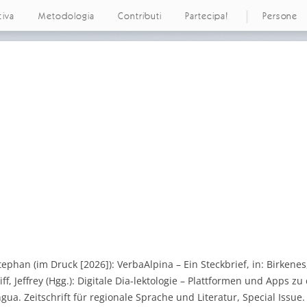
tiva
Metodologia
Contributi
Partecipa!
Persone
tephan (im Druck [2026]): VerbaAlpina – Ein Steckbrief, in: Birken
ff, Jeffrey (Hgg.): Digitale Dia-lektologie – Plattformen und Apps z
ua. Zeitschrift für regionale Sprache und Literatur, Special Issue.