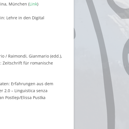
pina, München (
Link
)
n: Lehre in den Digital
io / Raimondi, Gianmario (edd.),
in: Zeitschrift für romanische
hdaten: Erfahrungen aus dem
r 2.0 – Linguistica senza
n Postlep/Elissa Pustka