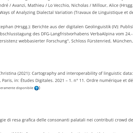
ndré / Avanzi, Mathieu / Lo Vecchio, Nicholas / Millour, Alice (Hrsg
Ways of Analyzing Dialectal Variation (Travaux de Linguistique et de
ephan (Hrsgg.): Berichte aus der digitalen Geolinguistik (IV): Publi
Abschlusstagung des DFG-Langfristvorhabens VerbaAlpina vom 24.
ersistenz webbasierter Forschung", Schloss Fürstenried, München,
hristina (2021): Cartography and interoperability of linguistic data: 
 Paris, in: Études Digitales. 2021 – 1. n° 11. Ordre numérique et dé
)
beramente disponibile
tegie di resa grafica delle consonanti palatali nei contributi crowd 