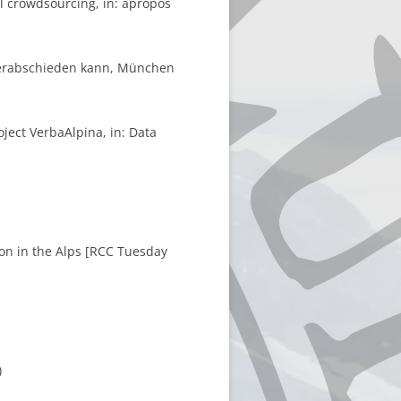
il crowdsourcing, in: apropos
o verabschieden kann, München
roject VerbaAlpina, in: Data
ion in the Alps [RCC Tuesday
)