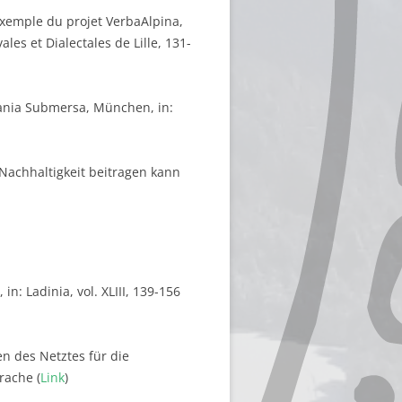
’exemple du projet VerbaAlpina,
les et Dialectales de Lille, 131-
mania Submersa, München, in:
 Nachhaltigkeit beitragen kann
: Ladinia, vol. XLIII, 139-156
n des Netztes für die
rache (
Link
)