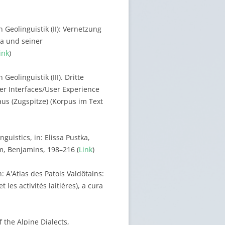
 Geolinguistik (II): Vernetzung
na und seiner
ink
)
Geolinguistik (III). Dritte
er Interfaces/User Experience
us (Zugspitze) (Korpus im Text
uistics, in: Elissa Pustka,
, Benjamins, 198–216 (
Link
)
: A'Atlas des Patois Valdôtains:
 les activités laitières), a cura
f the Alpine Dialects,