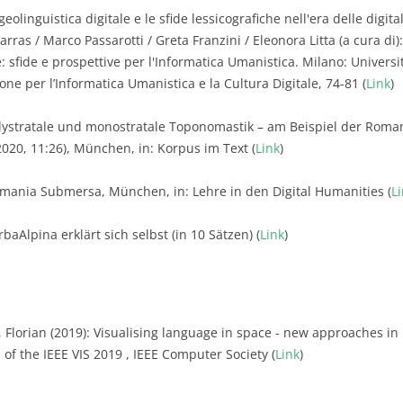
geolinguistica digitale e le sfide lessicografiche nell'era delle digit
arras / Marco Passarotti / Greta Franzini / Eleonora Litta (a cura di
e: sfide e prospettive per l'Informatica Umanistica. Milano: Universi
ne per l’Informatica Umanistica e la Cultura Digitale, 74-81 (
Link
)
olystratale und monostratale Toponomastik – am Beispiel der Roma
2020, 11:26), München, in: Korpus im Text (
Link
)
omania Submersa, München, in: Lehre in den Digital Humanities (
L
baAlpina erklärt sich selbst (in 10 Sätzen) (
Link
)
, Florian (2019): Visualising language in space - new approaches in 
of the IEEE VIS 2019 , IEEE Computer Society (
Link
)