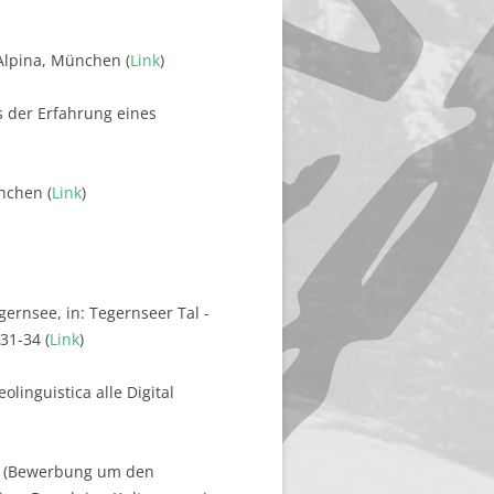
aAlpina, München (
Link
)
s der Erfahrung eines
nchen (
Link
)
ernsee, in: Tegernseer Tal -
31-34 (
Link
)
olinguistica alle Digital
ft (Bewerbung um den