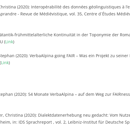
Christina (2020): Interopérabilité des données géolinguistiques à l
n Aprandre - Revue de Médiévistique, vol. 35, Centre d`Études Médiéva
pätantik-frühmittelalterliche Kontinuität in der Toponymie der Ro
U (
Link
)
tephan (2020): VerbaAlpina going FAIR – Was ein Projekt zu seiner
(
Link
)
tephan (2020): 54 Monate VerbaAlpina – auf dem Weg zur FAIRness, in
, Christina (2020): Dialektdatenerhebung neu gedacht: Vom Nutze
im, in: IDS Sprachreport , vol. 2, Leibniz-Institut für Deutsche Sp