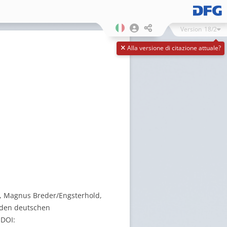
Version
18/2
Alla versione di citazione attuale?
es, Magnus Breder/Engsterhold,
u den deutschen
 DOI: