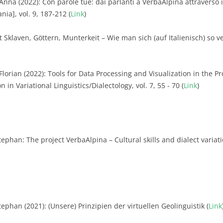
 Anna (2022): Con parole tue: dai parlanti a VerbaAlpina attraverso 
ia], vol. 9, 187-212 (
Link
)
t Sklaven, Göttern, Munterkeit – Wie man sich (auf Italienisch) s
 Florian (2022): Tools for Data Processing and Visualization in the P
 in Variational Linguistics/Dialectology, vol. 7, 55 - 70 (
Link
)
tephan: The project VerbaAlpina – Cultural skills and dialect variat
ephan (2021): (Unsere) Prinzipien der virtuellen Geolinguistik (
Link