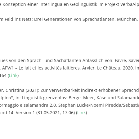
e Konzeption einer interlingualen Geolinguistik im Projekt VerbaAl
m Feld ins Netz: Drei Generationen von Sprachatlanten, München, i
ues von den Sprach- und Sachatlanten Anlässlich von: Favre, Saver
 APV/1 – Le lait et les activités laitières, Arvier, Le Château, 2020, 
164 (
Link
)
, Christina (2021): Zur Verwertbarkeit indirekt erhobener Sprac
pina", in: Linguistik grenzenlos: Berge, Meer, Käse und Salamande
formaggio e salamandra 2.0. Stephan Lücke/Noemi Piredda/Sebastia
and 14. Version 1 (31.05.2021, 17:06) (
Link
)