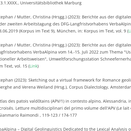
3.1.XXXX., Universitätsbibliothek Marburg
ephan / Mutter, Christina (Hrsgg.) (2023): Berichte aus der digitalen
 der zweiten Arbeitstagung des DFG-Langfristvorhabens VerbaAlpi
06.2019 (Korpus im Text 9), München, in: Korpus im Text, vol. 9 (
L
phan / Mutter, Christina (Hrsgg.) (2023): Berichte aus der digitalen 
gfristvorhabens VerbaAlpina vom 14.-15. Juli 2022 zum Thema "Us
tioneller Arbeitsweisen", Umweltforschungsstation Schneefernerha
 Text, vol. 15 (
Link
)
tephan (2023): Sketching out a virtual framework for Romance geoling
rghe and Verena Weiland (Hrsg.), Corpus Dialectology, Amsterdam
tlas des patois valdôtains (APV/1) in contesto alpino, Alessandria, in
roisés. Letture multidisciplinari del primo volume dell'APV (Le lait et
Gianmario Raimondi , 119-123 / 174-177
aAlpina – Digital Geolinguistics Dedicated to the Lexical Analysis o