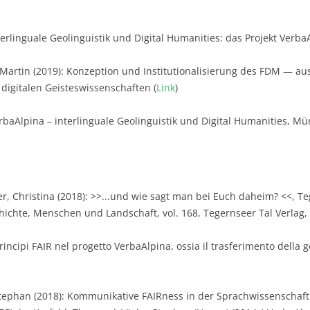
terlinguale Geolinguistik und Digital Humanities: das Projekt Verb
 Martin (2019): Konzeption und Institutionalisierung des FDM — au
digitalen Geisteswissenschaften (
Link
)
rbaAlpina – interlinguale Geolinguistik und Digital Humanities, Mü
 Christina (2018): >>...und wie sagt man bei Euch daheim? <<, Teg
chichte, Menschen und Landschaft, vol. 168, Tegernseer Tal Verlag, 
rincipi FAIR nel progetto VerbaAlpina, ossia il trasferimento della ge
Stephan (2018): Kommunikative FAIRness in der Sprachwissenscha