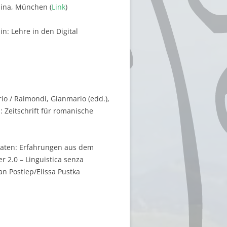
pina, München (
Link
)
n: Lehre in den Digital
io / Raimondi, Gianmario (edd.),
in: Zeitschrift für romanische
hdaten: Erfahrungen aus dem
r 2.0 – Linguistica senza
n Postlep/Elissa Pustka