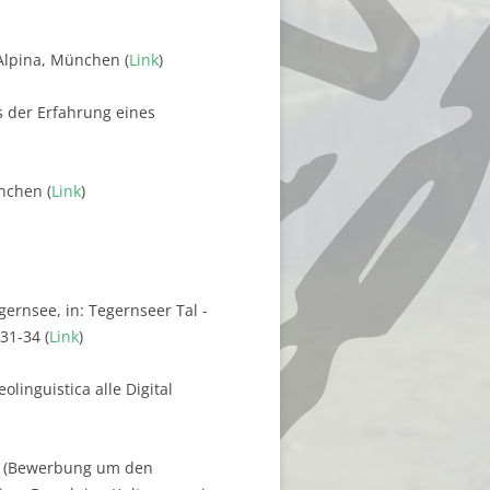
aAlpina, München (
Link
)
s der Erfahrung eines
nchen (
Link
)
ernsee, in: Tegernseer Tal -
31-34 (
Link
)
olinguistica alle Digital
ft (Bewerbung um den