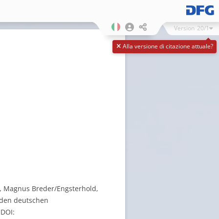
Version
20/1
Alla versione di citazione attuale?
es, Magnus Breder/Engsterhold,
u den deutschen
 DOI: