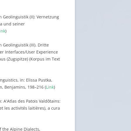
 Geolinguistik (II): Vernetzung
na und seiner
ink
)
Geolinguistik (III). Dritte
er Interfaces/User Experience
us (Zugspitze) (Korpus im Text
uistics, in: Elissa Pustka,
, Benjamins, 198–216 (
Link
)
: A'Atlas des Patois Valdôtains:
 les activités laitières), a cura
f the Alpine Dialects,