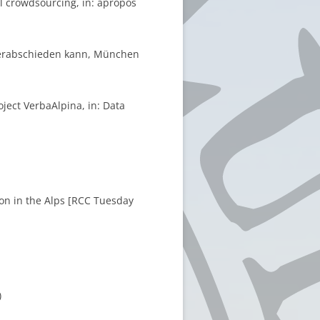
il crowdsourcing, in: apropos
o verabschieden kann, München
roject VerbaAlpina, in: Data
ion in the Alps [RCC Tuesday
)