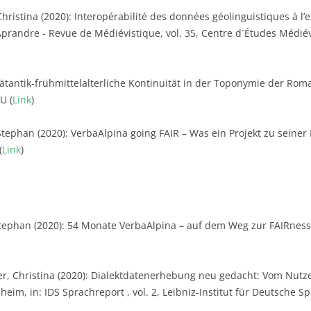
Christina (2020): Interopérabilité des données géolinguistiques à l
n Aprandre - Revue de Médiévistique, vol. 35, Centre d`Études Médiéva
pätantik-frühmittelalterliche Kontinuität in der Toponymie der Ro
U (
Link
)
tephan (2020): VerbaAlpina going FAIR – Was ein Projekt zu seiner
(
Link
)
tephan (2020): 54 Monate VerbaAlpina – auf dem Weg zur FAIRness, in
, Christina (2020): Dialektdatenerhebung neu gedacht: Vom Nutze
im, in: IDS Sprachreport , vol. 2, Leibniz-Institut für Deutsche Sp