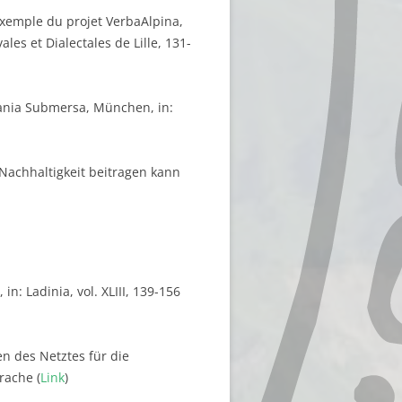
’exemple du projet VerbaAlpina,
les et Dialectales de Lille, 131-
mania Submersa, München, in:
 Nachhaltigkeit beitragen kann
: Ladinia, vol. XLIII, 139-156
n des Netztes für die
rache (
Link
)