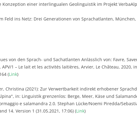
e Konzeption einer interlingualen Geolinguistik im Projekt VerbaAl
m Feld ins Netz: Drei Generationen von Sprachatlanten, München, i
ues von den Sprach- und Sachatlanten Anlässlich von: Favre, Saver
 APV/1 – Le lait et les activités laitières, Arvier, Le Château, 2020, 
164 (
Link
)
, Christina (2021): Zur Verwertbarkeit indirekt erhobener Sprac
pina", in: Linguistik grenzenlos: Berge, Meer, Käse und Salamande
formaggio e salamandra 2.0. Stephan Lücke/Noemi Piredda/Sebastia
and 14. Version 1 (31.05.2021, 17:06) (
Link
)