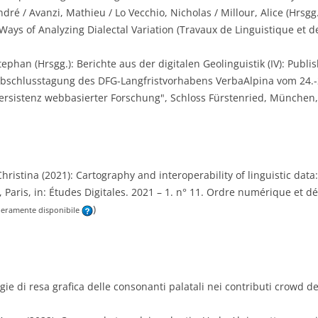
ndré / Avanzi, Mathieu / Lo Vecchio, Nicholas / Millour, Alice (Hrsg
Ways of Analyzing Dialectal Variation (Travaux de Linguistique et de
ephan (Hrsgg.): Berichte aus der digitalen Geolinguistik (IV): Publi
Abschlusstagung des DFG-Langfristvorhabens VerbaAlpina vom 24.
ersistenz webbasierter Forschung", Schloss Fürstenried, München,
hristina (2021): Cartography and interoperability of linguistic data: 
 Paris, in: Études Digitales. 2021 – 1. n° 11. Ordre numérique et dé
)
beramente disponibile
tegie di resa grafica delle consonanti palatali nei contributi crowd 