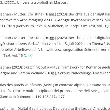
3.1.XXXX., Universitätsbibliothek Marburg
ephan / Mutter, Christina (Hrsgg.) (2023): Berichte aus der digitalen
 der zweiten Arbeitstagung des DFG-Langfristvorhabens VerbaAlpi
06.2019 (Korpus im Text 9), München, in: Korpus im Text, vol. 9 (
L
phan / Mutter, Christina (Hrsgg.) (2023): Berichte aus der digitalen 
gfristvorhabens VerbaAlpina vom 14.-15. Juli 2022 zum Thema "Us
tioneller Arbeitsweisen", Umweltforschungsstation Schneefernerha
 Text, vol. 15 (
Link
)
tephan (2023): Sketching out a virtual framework for Romance geoling
rghe and Verena Weiland (Hrsg.), Corpus Dialectology, Amsterdam
tlas des patois valdôtains (APV/1) in contesto alpino, Alessandria, in
roisés. Letture multidisciplinari del primo volume dell'APV (Le lait et
Gianmario Raimondi , 119-123 / 174-177
aAlpina – Digital Geolinguistics Dedicated to the Lexical Analysis o