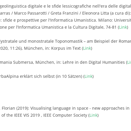
geolinguistica digitale e le sfide lessicografiche nell'era delle digit
arras / Marco Passarotti / Greta Franzini / Eleonora Litta (a cura di
e: sfide e prospettive per l'Informatica Umanistica. Milano: Universi
ne per l’Informatica Umanistica e la Cultura Digitale, 74-81 (
Link
)
olystratale und monostratale Toponomastik – am Beispiel der Roma
2020, 11:26), München, in: Korpus im Text (
Link
)
omania Submersa, München, in: Lehre in den Digital Humanities (
L
baAlpina erklärt sich selbst (in 10 Sätzen) (
Link
)
, Florian (2019): Visualising language in space - new approaches in 
of the IEEE VIS 2019 , IEEE Computer Society (
Link
)