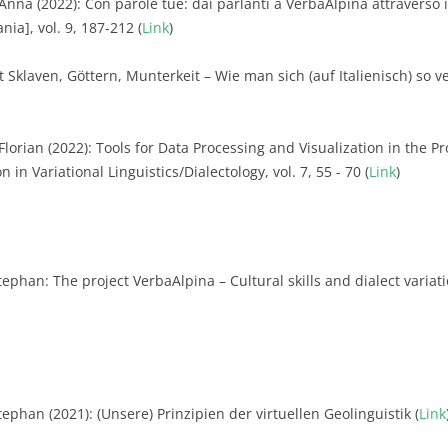
 Anna (2022): Con parole tue: dai parlanti a VerbaAlpina attraverso 
ia], vol. 9, 187-212 (
Link
)
t Sklaven, Göttern, Munterkeit – Wie man sich (auf Italienisch) s
 Florian (2022): Tools for Data Processing and Visualization in the P
 in Variational Linguistics/Dialectology, vol. 7, 55 - 70 (
Link
)
tephan: The project VerbaAlpina – Cultural skills and dialect variat
ephan (2021): (Unsere) Prinzipien der virtuellen Geolinguistik (
Link