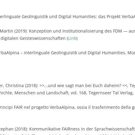
terlinguale Geolinguistik und Digital Humanities: das Projekt Verb
 Martin (2019): Konzeption und Institutionalisierung des FDM — au
digitalen Geisteswissenschaften (
Link
)
rbaAlpina – interlinguale Geolinguistik und Digital Humanities, Mü
 Christina (2018): >>...und wie sagt man bei Euch daheim? <<, Teg
chichte, Menschen und Landschaft, vol. 168, Tegernseer Tal Verlag, 
rincipi FAIR nel progetto VerbaAlpina, ossia il trasferimento della ge
Stephan (2018): Kommunikative FAIRness in der Sprachwissenscha