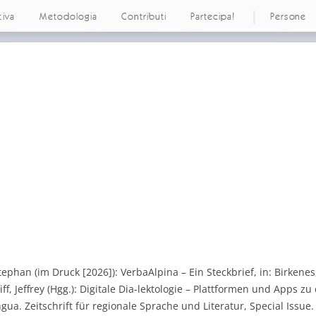
tiva
Metodologia
Contributi
Partecipa!
Persone
tephan (im Druck [2026]): VerbaAlpina – Ein Steckbrief, in: Birken
ff, Jeffrey (Hgg.): Digitale Dia-lektologie – Plattformen und Apps z
ua. Zeitschrift für regionale Sprache und Literatur, Special Issue.