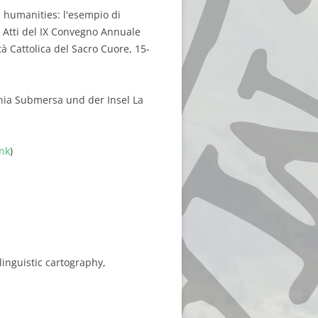
al humanities: l'esempio di
): Atti del IX Convegno Annuale
tà Cattolica del Sacro Cuore, 15-
nia Submersa und der Insel La
ink
)
linguistic cartography,