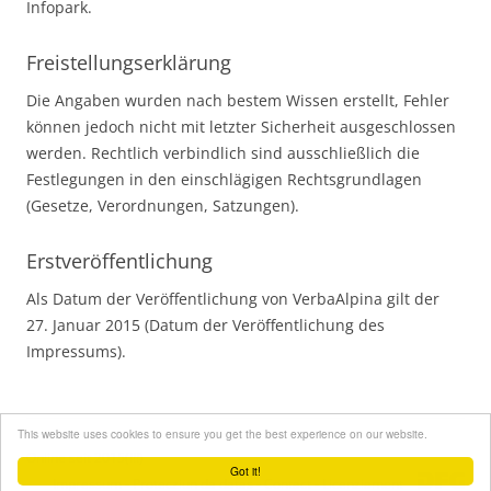
Infopark.
Freistellungserklärung
Die Angaben wurden nach bestem Wissen erstellt, Fehler
können jedoch nicht mit letzter Sicherheit ausgeschlossen
werden. Rechtlich verbindlich sind ausschließlich die
Festlegungen in den einschlägigen Rechtsgrundlagen
(Gesetze, Verordnungen, Satzungen).
Erstveröffentlichung
Als Datum der Veröffentlichung von VerbaAlpina gilt der
27. Januar 2015 (Datum der Veröffentlichung des
Impressums).
This website uses cookies to ensure you get the best experience on our website.
Online seit 2015(!!!)
Got it!
Impressum
-
Protecziun da datas
-
Contact
-
Licenziament