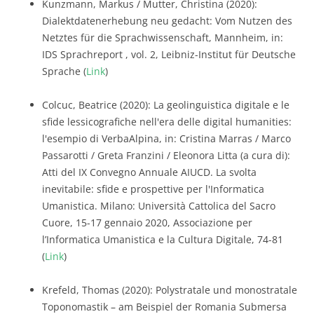
Kunzmann, Markus / Mutter, Christina (2020):
Dialektdatenerhebung neu gedacht: Vom Nutzen des
Netztes für die Sprachwissenschaft, Mannheim, in:
IDS Sprachreport , vol. 2, Leibniz-Institut für Deutsche
Sprache (
Link
)
Colcuc, Beatrice (2020): La geolinguistica digitale e le
sfide lessicografiche nell'era delle digital humanities:
l'esempio di VerbaAlpina, in: Cristina Marras / Marco
Passarotti / Greta Franzini / Eleonora Litta (a cura di):
Atti del IX Convegno Annuale AIUCD. La svolta
inevitabile: sfide e prospettive per l'Informatica
Umanistica. Milano: Università Cattolica del Sacro
Cuore, 15-17 gennaio 2020, Associazione per
l’Informatica Umanistica e la Cultura Digitale, 74-81
(
Link
)
Krefeld, Thomas (2020): Polystratale und monostratale
Toponomastik – am Beispiel der Romania Submersa