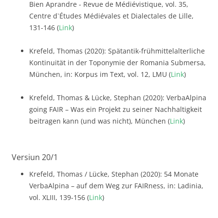
Bien Aprandre - Revue de Médiévistique, vol. 35,
Centre d`Études Médiévales et Dialectales de Lille,
131-146 (
Link
)
Krefeld, Thomas (2020): Spätantik-frühmittelalterliche
Kontinuität in der Toponymie der Romania Submersa,
München, in: Korpus im Text, vol. 12, LMU (
Link
)
Krefeld, Thomas & Lücke, Stephan (2020): VerbaAlpina
going FAIR – Was ein Projekt zu seiner Nachhaltigkeit
beitragen kann (und was nicht), München (
Link
)
Versiun 20/1
Krefeld, Thomas / Lücke, Stephan (2020): 54 Monate
VerbaAlpina – auf dem Weg zur FAIRness, in: Ladinia,
vol. XLIII, 139-156 (
Link
)