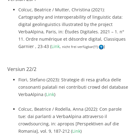
Colcuc, Beatrice / Mutter, Christina (2021):
Cartography and interoperability of linguistic data:
digital geolinguistics illustrated by the project
VerbaAlpina, Paris, in: Études Digitales. 2021 – 1. n°
11. Ordre numérique et désordre digital, Classiques
Garnier , 23-43 (
Link
,
)
nicht frei verfügbar(!!!)
Versiun 22/2
Fiori, Stefano (2023): Strategie di resa grafica delle
consonanti palatali nei contributi crowd del database
VerbaAlpina (
Link
)
Colcuc, Beatrice / Rodella, Anna (2022): Con parole
tue: dai parlanti a VerbaAlpina attraverso il
crowdsourcing, in: apropos [Perspektiven auf die
Romania], vol. 9, 187-212 (
Link
)