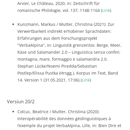
Arvier, Le Château, 2020, in: Zeitschrift für
romanische Philologie, vol. 137, 1148-1164 (
Link
)
Kunzmann, Markus / Mutter, Christina (2021): Zur
Verwertbarkeit indirekt erhobener Sprachdaten:
Erfahrungen aus dem Forschungsprojekt
"VerbaAlpina", in: Linguistik grenzenlos: Berge, Meer,
Käse und Salamander 2.0 – Linguistica senza confini:
montagna, mare, formaggio e salamandra 2.0.
Stephan Lücke/Noemi Piredda/Sebastian
Postlep/Elissa Pustka (Hrsgg.). Korpus im Text, Band
14. Version 1 (31.05.2021, 17:06) (
Link
)
Versiun 20/2
Colcuc, Beatrice / Mutter, Christina (2020):
Interopérabilité des données géolinguistiques à
l’exemple du projet VerbaAlpina, Lille, in: Bien Dire et