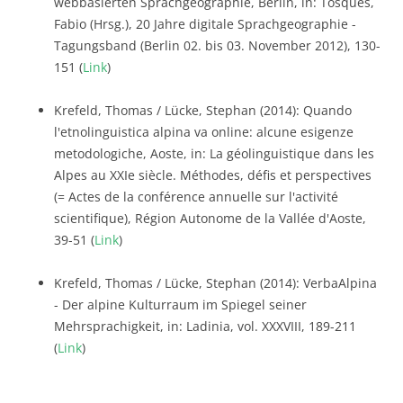
webbasierten Sprachgeographie, Berlin, in: Tosques,
Fabio (Hrsg.), 20 Jahre digitale Sprachgeographie -
Tagungsband (Berlin 02. bis 03. November 2012), 130-
151 (
Link
)
Krefeld, Thomas / Lücke, Stephan (2014): Quando
l'etnolinguistica alpina va online: alcune esigenze
metodologiche, Aoste, in: La géolinguistique dans les
Alpes au XXIe siècle. Méthodes, défis et perspectives
(= Actes de la conférence annuelle sur l'activité
scientifique), Région Autonome de la Vallée d'Aoste,
39-51 (
Link
)
Krefeld, Thomas / Lücke, Stephan (2014): VerbaAlpina
- Der alpine Kulturraum im Spiegel seiner
Mehrsprachigkeit, in: Ladinia, vol. XXXVIII, 189-211
(
Link
)