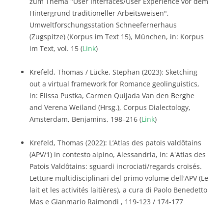
zum Thema "User Interfaces/User Experience vor dem
Hintergrund traditioneller Arbeitsweisen",
Umweltforschungsstation Schneefernerhaus
(Zugspitze) (Korpus im Text 15), München, in: Korpus
im Text, vol. 15 (
Link
)
Krefeld, Thomas / Lücke, Stephan (2023): Sketching
out a virtual framework for Romance geolinguistics,
in: Elissa Pustka, Carmen Quijada Van den Berghe
and Verena Weiland (Hrsg.), Corpus Dialectology,
Amsterdam, Benjamins, 198–216 (
Link
)
Krefeld, Thomas (2022): L’Atlas des patois valdôtains
(APV/1) in contesto alpino, Alessandria, in: A'Atlas des
Patois Valdôtains: sguardi incrociati/regards croisés.
Letture multidisciplinari del primo volume dell'APV (Le
lait et les activités laitières), a cura di Paolo Benedetto
Mas e Gianmario Raimondi , 119-123 / 174-177