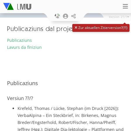
Version
21/1
Publicaziuns dal project
Zur aktuellen Zitierversion?(!!!)
Publicaziuns
Lavurs da finiziun
Publicaziuns
Versiun ??/?
Krefeld, Thomas / Lücke, Stephan (im Druck [2026]):
VerbaAlpina – Ein Steckbrief, in: Birkenes, Magnus
Breder/Engsterhold, Robert/Fischer, Hanna/Pheiff,
Jeffrey (Hgg.): Digitale Dia-lektologie – Plattformen und