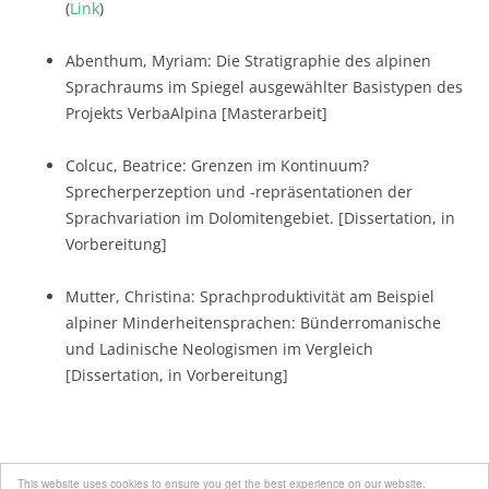
(
Link
)
Abenthum, Myriam: Die Stratigraphie des alpinen
Sprachraums im Spiegel ausgewählter Basistypen des
Projekts VerbaAlpina [Masterarbeit]
Colcuc, Beatrice: Grenzen im Kontinuum?
Sprecherperzeption und -repräsentationen der
Sprachvariation im Dolomitengebiet. [Dissertation, in
Vorbereitung]
Mutter, Christina: Sprachproduktivität am Beispiel
alpiner Minderheitensprachen: Bünderromanische
und Ladinische Neologismen im Vergleich
[Dissertation, in Vorbereitung]
This website uses cookies to ensure you get the best experience on our website.