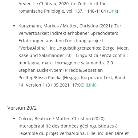
Arvier, Le Château, 2020, in: Zeitschrift für
romanische Philologie, vol. 137, 1148-1164 (
Link
)
Kunzmann, Markus / Mutter, Christina (2021): Zur
Verwertbarkeit indirekt erhobener Sprachdaten:
Erfahrungen aus dem Forschungsprojekt
"VerbaAlpina", in: Linguistik grenzenlos: Berge, Meer,
Käse und Salamander 2.0 – Linguistica senza confini:
montagna, mare, formaggio e salamandra 2.0.
Stephan Lücke/Noemi Piredda/Sebastian
Postlep/Elissa Pustka (Hrsgg.). Korpus im Text, Band
14. Version 1 (31.05.2021, 17:06) (
Link
)
Versiun 20/2
Colcuc, Beatrice / Mutter, Christina (2020):
Interopérabilité des données géolinguistiques à
l’exemple du projet VerbaAlpina, Lille, in: Bien Dire et