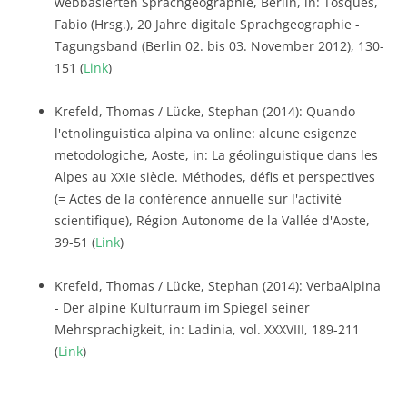
webbasierten Sprachgeographie, Berlin, in: Tosques,
Fabio (Hrsg.), 20 Jahre digitale Sprachgeographie -
Tagungsband (Berlin 02. bis 03. November 2012), 130-
151 (
Link
)
Krefeld, Thomas / Lücke, Stephan (2014): Quando
l'etnolinguistica alpina va online: alcune esigenze
metodologiche, Aoste, in: La géolinguistique dans les
Alpes au XXIe siècle. Méthodes, défis et perspectives
(= Actes de la conférence annuelle sur l'activité
scientifique), Région Autonome de la Vallée d'Aoste,
39-51 (
Link
)
Krefeld, Thomas / Lücke, Stephan (2014): VerbaAlpina
- Der alpine Kulturraum im Spiegel seiner
Mehrsprachigkeit, in: Ladinia, vol. XXXVIII, 189-211
(
Link
)