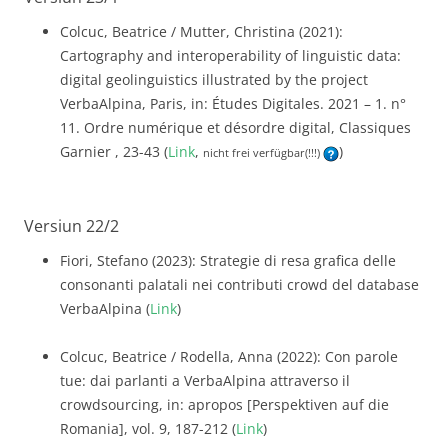
Colcuc, Beatrice / Mutter, Christina (2021):
Cartography and interoperability of linguistic data:
digital geolinguistics illustrated by the project
VerbaAlpina, Paris, in: Études Digitales. 2021 – 1. n°
11. Ordre numérique et désordre digital, Classiques
Garnier , 23-43 (
Link
,
)
nicht frei verfügbar(!!!)
Versiun 22/2
Fiori, Stefano (2023): Strategie di resa grafica delle
consonanti palatali nei contributi crowd del database
VerbaAlpina (
Link
)
Colcuc, Beatrice / Rodella, Anna (2022): Con parole
tue: dai parlanti a VerbaAlpina attraverso il
crowdsourcing, in: apropos [Perspektiven auf die
Romania], vol. 9, 187-212 (
Link
)