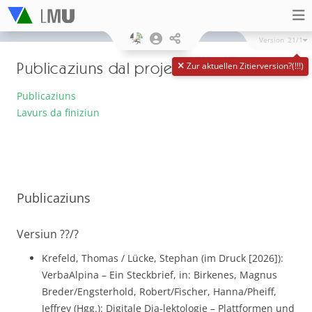
Version
21/1
Publicaziuns dal project
Zur aktuellen Zitierversion?(!!!)
Publicaziuns
Lavurs da finiziun
Publicaziuns
Versiun ??/?
Krefeld, Thomas / Lücke, Stephan (im Druck [2026]):
VerbaAlpina – Ein Steckbrief, in: Birkenes, Magnus
Breder/Engsterhold, Robert/Fischer, Hanna/Pheiff,
Jeffrey (Hgg.): Digitale Dia-lektologie – Plattformen und