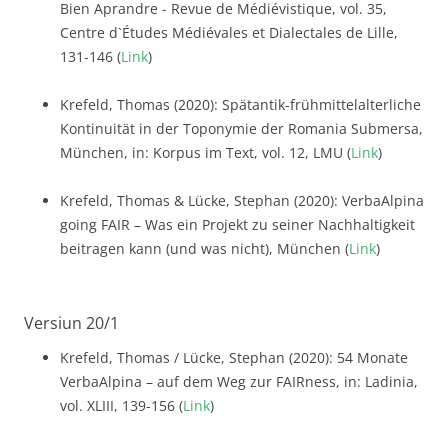
Bien Aprandre - Revue de Médiévistique, vol. 35,
Centre d`Études Médiévales et Dialectales de Lille,
131-146 (
Link
)
Krefeld, Thomas (2020): Spätantik-frühmittelalterliche
Kontinuität in der Toponymie der Romania Submersa,
München, in: Korpus im Text, vol. 12, LMU (
Link
)
Krefeld, Thomas & Lücke, Stephan (2020): VerbaAlpina
going FAIR – Was ein Projekt zu seiner Nachhaltigkeit
beitragen kann (und was nicht), München (
Link
)
Versiun 20/1
Krefeld, Thomas / Lücke, Stephan (2020): 54 Monate
VerbaAlpina – auf dem Weg zur FAIRness, in: Ladinia,
vol. XLIII, 139-156 (
Link
)