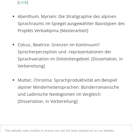
(
Link
)
Abenthum, Myriam: Die Stratigraphie des alpinen
Sprachraums im Spiegel ausgewählter Basistypen des
Projekts VerbaAlpina [Masterarbeit]
Colcuc, Beatrice: Grenzen im Kontinuum?
Sprecherperzeption und -repräsentationen der
Sprachvariation im Dolomitengebiet. [Dissertation, in
Vorbereitung]
Mutter, Christina: Sprachproduktivität am Beispiel
alpiner Minderheitensprachen: Bünderromanische
und Ladinische Neologismen im Vergleich
[Dissertation, in Vorbereitung]
This website uses cookies to ensure you get the best experience on our website.