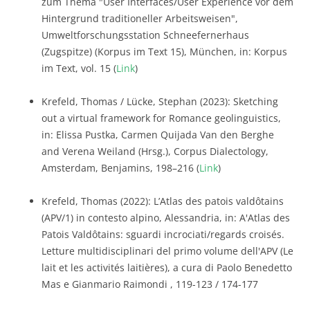
zum Thema "User Interfaces/User Experience vor dem
Hintergrund traditioneller Arbeitsweisen",
Umweltforschungsstation Schneefernerhaus
(Zugspitze) (Korpus im Text 15), München, in: Korpus
im Text, vol. 15 (
Link
)
Krefeld, Thomas / Lücke, Stephan (2023): Sketching
out a virtual framework for Romance geolinguistics,
in: Elissa Pustka, Carmen Quijada Van den Berghe
and Verena Weiland (Hrsg.), Corpus Dialectology,
Amsterdam, Benjamins, 198–216 (
Link
)
Krefeld, Thomas (2022): L’Atlas des patois valdôtains
(APV/1) in contesto alpino, Alessandria, in: A'Atlas des
Patois Valdôtains: sguardi incrociati/regards croisés.
Letture multidisciplinari del primo volume dell'APV (Le
lait et les activités laitières), a cura di Paolo Benedetto
Mas e Gianmario Raimondi , 119-123 / 174-177