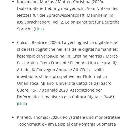
Kunzmann, Markus / Mutter, Christina (2020):
Dialektdatenerhebung neu gedacht: Vom Nutzen des
Netztes für die Sprachwissenschaft, Mannheim, in:
IDS Sprachreport , vol. 2, Leibniz-Institut für Deutsche
Sprache (
Link
)
Colcuc, Beatrice (2020): La geolinguistica digitale e le
sfide lessicografiche nell'era delle digital humanities:
l'esempio di VerbaAlpina, in: Cristina Marras / Marco
Passarotti / Greta Franzini / Eleonora Litta (a cura di):
Atti del IX Convegno Annuale AIUCD. La svolta
inevitabile: sfide e prospettive per l'Informatica
Umanistica. Milano: Università Cattolica del Sacro
Cuore, 15-17 gennaio 2020, Associazione per
l’Informatica Umanistica e la Cultura Digitale, 74-81
(
Link
)
Krefeld, Thomas (2020): Polystratale und monostratale
Toponomastik – am Beispiel der Romania Submersa