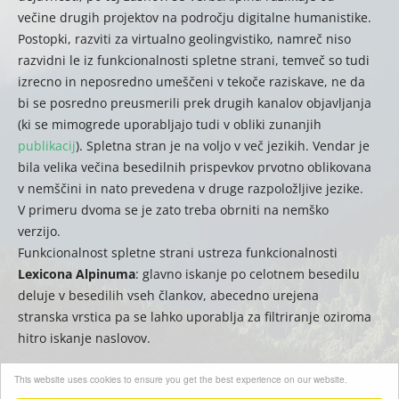
večine drugih projektov na področju digitalne humanistike.
Postopki, razviti za virtualno geolingvistiko, namreč niso
razvidni le iz funkcionalnosti spletne strani, temveč so tudi
izrecno in neposredno umeščeni v tekoče raziskave, ne da
bi se posredno preusmerili prek drugih kanalov objavljanja
(ki se mimogrede uporabljajo tudi v obliki zunanjih
publikacij
). Spletna stran je na voljo v več jezikih. Vendar je
bila velika večina besedilnih prispevkov prvotno oblikovana
v nemščini in nato prevedena v druge razpoložljive jezike.
V primeru dvoma se je zato treba obrniti na nemško
verzijo.
Funkcionalnost spletne strani ustreza funkcionalnosti
Lexicona Alpinuma
: glavno iskanje po celotnem besedilu
deluje v besedilih vseh člankov, abecedno urejena
stranska vrstica pa se lahko uporablja za filtriranje oziroma
hitro iskanje naslovov.
This website uses cookies to ensure you get the best experience on our website.
(
auct.
David Englmeier | Thomas Krefeld –
trad.
Eva