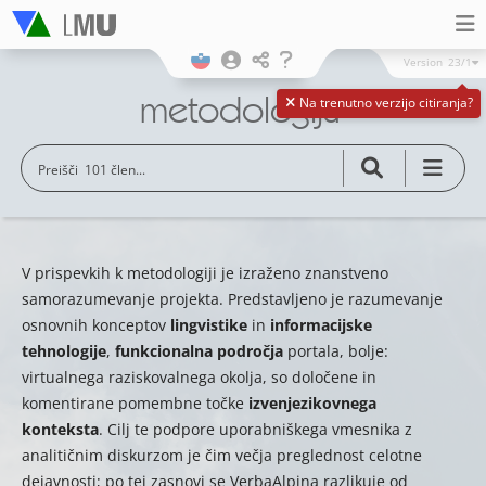
Version
23/1
metodologija
Na trenutno verzijo citiranja?
V prispevkih k metodologiji je izraženo znanstveno
samorazumevanje projekta. Predstavljeno je razumevanje
osnovnih konceptov
lingvistike
in
informacijske
tehnologije
,
funkcionalna področja
portala, bolje:
virtualnega raziskovalnega okolja, so določene in
komentirane pomembne točke
izvenjezikovnega
konteksta
. Cilj te podpore uporabniškega vmesnika z
analitičnim diskurzom je čim večja preglednost celotne
dejavnosti; po tej zasnovi se VerbaAlpina razlikuje od