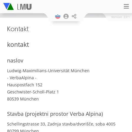
Version
23/1
Kontakt
kontakt
naslov
Ludwig-Maximilians-Universität München
- VerbaAlpina -
Hauspostfach 152
Geschwister-Scholl-Platz 1
80539 München
Stavba (projektni prostor Verba Alpina)
Schellingstrasse 33, Zadnja stavba/dvorišče, soba 4005
80799 München