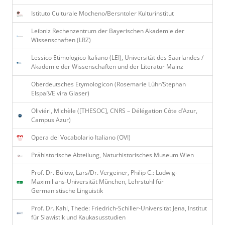
Istituto Culturale Mocheno/Bersntoler Kulturinstitut
Leibniz Rechenzentrum der Bayerischen Akademie der
Wissenschaften (LRZ)
Lessico Etimologico Italiano (LEI), Universität des Saarlandes /
Akademie der Wissenschaften und der Literatur Mainz
Oberdeutsches Etymologicon (Rosemarie Lühr/Stephan
Elspaß/Elvira Glaser)
Oliviéri, Michèle ([THESOC], CNRS – Délégation Côte d’Azur,
Campus Azur)
Opera del Vocabolario Italiano (OVI)
Prähistorische Abteilung, Naturhistorisches Museum Wien
Prof. Dr. Bülow, Lars/Dr. Vergeiner, Philip C.: Ludwig-
Maximilians-Universität München, Lehrstuhl für
Germanistische Linguistik
Prof. Dr. Kahl, Thede: Friedrich-Schiller-Universität Jena, Institut
für Slawistik und Kaukasusstudien