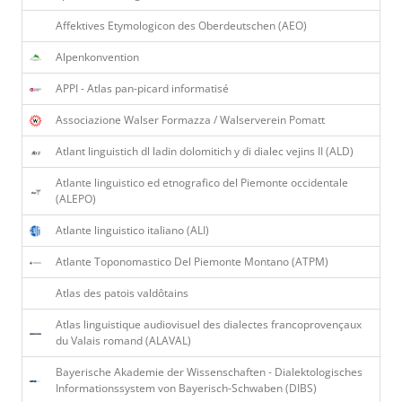
Affektives Etymologicon des Oberdeutschen (AEO)
Alpenkonvention
APPI - Atlas pan-picard informatisé
Associazione Walser Formazza / Walserverein Pomatt
Atlant linguistich dl ladin dolomitich y di dialec vejins II (ALD)
Atlante linguistico ed etnografico del Piemonte occidentale
(ALEPO)
Atlante linguistico italiano (ALI)
Atlante Toponomastico Del Piemonte Montano (ATPM)
Atlas des patois valdôtains
Atlas linguistique audiovisuel des dialectes francoprovençaux
du Valais romand (ALAVAL)
Bayerische Akademie der Wissenschaften - Dialektologisches
Informationssystem von Bayerisch-Schwaben (DIBS)