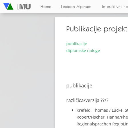
Home
Lexicon Alpinum
Interaktivni z
Publikacije projek
publikacije
diplomske naloge
publikacije
različica/verzija ??/?
Krefeld, Thomas / Lücke, S
Robert/Fischer, Hanna/Phei
Regionalsprachen RegioLing