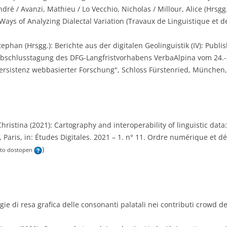
ndré / Avanzi, Mathieu / Lo Vecchio, Nicholas / Millour, Alice (Hrsg
Ways of Analyzing Dialectal Variation (Travaux de Linguistique et de
ephan (Hrsgg.): Berichte aus der digitalen Geolinguistik (IV): Publi
Abschlusstagung des DFG-Langfristvorhabens VerbaAlpina vom 24.
ersistenz webbasierter Forschung", Schloss Fürstenried, München,
hristina (2021): Cartography and interoperability of linguistic data: 
 Paris, in: Études Digitales. 2021 – 1. n° 11. Ordre numérique et dé
)
sto dostopen
tegie di resa grafica delle consonanti palatali nei contributi crowd 