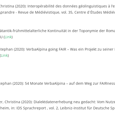
Christina (2020): Interopérabilité des données géolinguistiques à l
n Aprandre - Revue de Médiévistique, vol. 35, Centre d`Études Médiéva
pätantik-frühmittelalterliche Kontinuität in der Toponymie der Ro
U (
Link
)
tephan (2020): VerbaAlpina going FAIR – Was ein Projekt zu seiner
(
Link
)
tephan (2020): 54 Monate VerbaAlpina – auf dem Weg zur FAIRness, in
, Christina (2020): Dialektdatenerhebung neu gedacht: Vom Nutze
im, in: IDS Sprachreport , vol. 2, Leibniz-Institut für Deutsche Sp