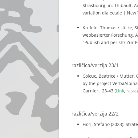
Strasbourg, in: Thibault, A
variation dialectale | New 
Krefeld, Thomas / Lücke, St
webbasierter Forschung. 
"Publish and perish? Zur P
različica/verzija 23/1
Colcuc, Beatrice / Mutter, C
by the project VerbaAlpina,
Garnier , 23-43 (
Link
,
ni pro
različica/verzija 22/2
Fiori, Stefano (2023): Stra