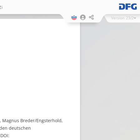
či
Version
23/2
es, Magnus Breder/Engsterhold,
u den deutschen
 DOI: