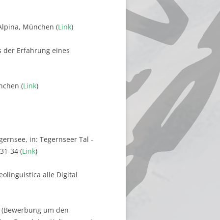
aAlpina, München (
Link
)
s der Erfahrung eines
nchen (
Link
)
ernsee, in: Tegernseer Tal -
31-34 (
Link
)
olinguistica alle Digital
ft (Bewerbung um den