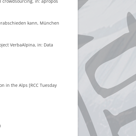
il crowdsourcing, in: apropos
o verabschieden kann, München
roject VerbaAlpina, in: Data
ion in the Alps [RCC Tuesday
)