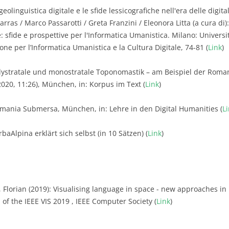
geolinguistica digitale e le sfide lessicografiche nell'era delle digit
arras / Marco Passarotti / Greta Franzini / Eleonora Litta (a cura di
e: sfide e prospettive per l'Informatica Umanistica. Milano: Universi
ne per l’Informatica Umanistica e la Cultura Digitale, 74-81 (
Link
)
olystratale und monostratale Toponomastik – am Beispiel der Roma
2020, 11:26), München, in: Korpus im Text (
Link
)
omania Submersa, München, in: Lehre in den Digital Humanities (
L
baAlpina erklärt sich selbst (in 10 Sätzen) (
Link
)
, Florian (2019): Visualising language in space - new approaches in 
of the IEEE VIS 2019 , IEEE Computer Society (
Link
)