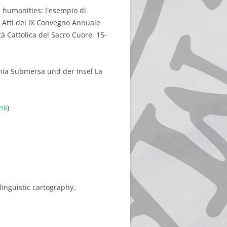
al humanities: l'esempio di
): Atti del IX Convegno Annuale
tà Cattolica del Sacro Cuore, 15-
nia Submersa und der Insel La
ink
)
linguistic cartography,