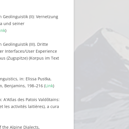
 Geolinguistik (II): Vernetzung
na und seiner
ink
)
Geolinguistik (III). Dritte
er Interfaces/User Experience
us (Zugspitze) (Korpus im Text
uistics, in: Elissa Pustka,
, Benjamins, 198–216 (
Link
)
: A'Atlas des Patois Valdôtains:
 les activités laitières), a cura
f the Alpine Dialects,