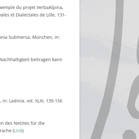
’exemple du projet VerbaAlpina,
les et Dialectales de Lille, 131-
mania Submersa, München, in:
 Nachhaltigkeit beitragen kann
: Ladinia, vol. XLIII, 139-156
n des Netztes für die
rache (
Link
)