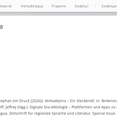
emljevid
Metodologija
Prispevki
Sodeluj!
Sodelujo
ta
tephan (im Druck [2026]): VerbaAlpina – Ein Steckbrief, in: Birken
ff, Jeffrey (Hgg.): Digitale Dia-lektologie – Plattformen und Apps z
ua. Zeitschrift für regionale Sprache und Literatur, Special Issue.