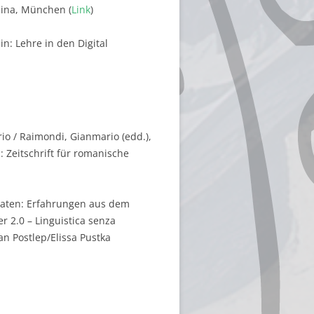
pina, München (
Link
)
n: Lehre in den Digital
io / Raimondi, Gianmario (edd.),
in: Zeitschrift für romanische
hdaten: Erfahrungen aus dem
r 2.0 – Linguistica senza
n Postlep/Elissa Pustka