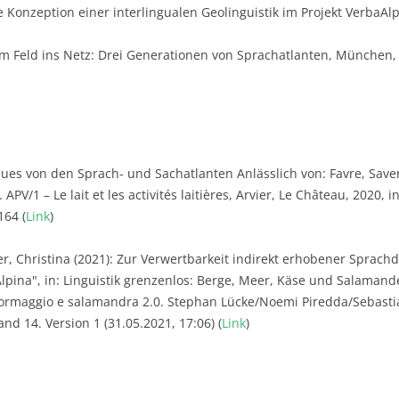
e Konzeption einer interlingualen Geolinguistik im Projekt VerbaAl
m Feld ins Netz: Drei Generationen von Sprachatlanten, München, i
ues von den Sprach- und Sachatlanten Anlässlich von: Favre, Saver
 APV/1 – Le lait et les activités laitières, Arvier, Le Château, 2020, 
164 (
Link
)
, Christina (2021): Zur Verwertbarkeit indirekt erhobener Sprac
pina", in: Linguistik grenzenlos: Berge, Meer, Käse und Salamande
formaggio e salamandra 2.0. Stephan Lücke/Noemi Piredda/Sebastia
and 14. Version 1 (31.05.2021, 17:06) (
Link
)