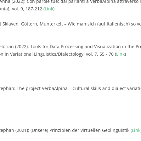
 Anna (2022): Con parole tue: dai parlanti a VerbaAlpina attraverso 
ia], vol. 9, 187-212 (
Link
)
t Sklaven, Göttern, Munterkeit – Wie man sich (auf Italienisch) s
 Florian (2022): Tools for Data Processing and Visualization in the P
 in Variational Linguistics/Dialectology, vol. 7, 55 - 70 (
Link
)
tephan: The project VerbaAlpina – Cultural skills and dialect variat
ephan (2021): (Unsere) Prinzipien der virtuellen Geolinguistik (
Link