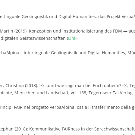
terlinguale Geolinguistik und Digital Humanities: das Projekt Verb
 Martin (2019): Konzeption und Institutionalisierung des FDM — au
digitalen Geisteswissenschaften (
Link
)
rbaAlpina – interlinguale Geolinguistik und Digital Humanities, Mü
 Christina (2018): >>...und wie sagt man bei Euch daheim? <<, Teg
chichte, Menschen und Landschaft, vol. 168, Tegernseer Tal Verlag, 
rincipi FAIR nel progetto VerbaAlpina, ossia il trasferimento della ge
Stephan (2018): Kommunikative FAIRness in der Sprachwissenscha