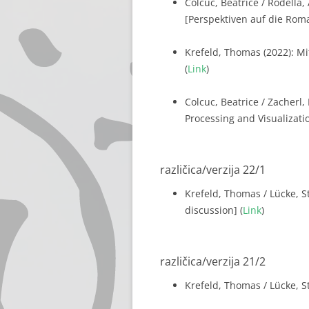
Colcuc, Beatrice / Rodella,
[Perspektiven auf die Roman
Krefeld, Thomas (2022): Mi
(
Link
)
Colcuc, Beatrice / Zacherl,
Processing and Visualization
različica/verzija 22/1
Krefeld, Thomas / Lücke, S
discussion] (
Link
)
različica/verzija 21/2
Krefeld, Thomas / Lücke, St