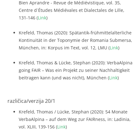
Bien Aprandre - Revue de Médiévistique, vol. 35,
Centre d`Études Médiévales et Dialectales de Lille,
131-146 (
Link
)
Krefeld, Thomas (2020): Spätantik-frühmittelalterliche
Kontinuität in der Toponymie der Romania Submersa,
München, in: Korpus im Text, vol. 12, LMU (
Link
)
Krefeld, Thomas & Lücke, Stephan (2020): VerbaAlpina
going FAIR – Was ein Projekt zu seiner Nachhaltigkeit
beitragen kann (und was nicht), München (
Link
)
različica/verzija 20/1
Krefeld, Thomas / Lücke, Stephan (2020): 54 Monate
VerbaAlpina – auf dem Weg zur FAIRness, in: Ladinia,
vol. XLIII, 139-156 (
Link
)