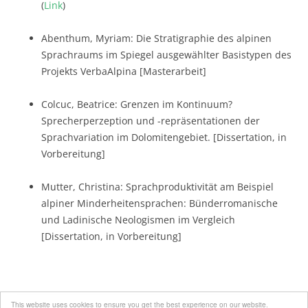
(
Link
)
Abenthum, Myriam: Die Stratigraphie des alpinen
Sprachraums im Spiegel ausgewählter Basistypen des
Projekts VerbaAlpina [Masterarbeit]
Colcuc, Beatrice: Grenzen im Kontinuum?
Sprecherperzeption und -repräsentationen der
Sprachvariation im Dolomitengebiet. [Dissertation, in
Vorbereitung]
Mutter, Christina: Sprachproduktivität am Beispiel
alpiner Minderheitensprachen: Bünderromanische
und Ladinische Neologismen im Vergleich
[Dissertation, in Vorbereitung]
This website uses cookies to ensure you get the best experience on our website.