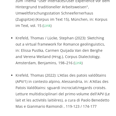
zum Thema "User Interfaces/User Experience vor dem
Hintergrund traditioneller Arbeitsweisen",
Umweltforschungsstation Schneefernerhaus
(Zugspitze) (Korpus im Text 15), München, in: Korpus
im Text, vol. 15 (
Link
)
Krefeld, Thomas / Lücke, Stephan (2023): Sketching
out a virtual framework for Romance geolinguistics,
in: Elissa Pustka, Carmen Quijada Van den Berghe
and Verena Weiland (Hrsg.), Corpus Dialectology,
Amsterdam, Benjamins, 198–216 (
Link
)
Krefeld, Thomas (2022): L’Atlas des patois valdôtains
(APV/1) in contesto alpino, Alessandria, in: A'Atlas des
Patois Valdôtains: sguardi incrociati/regards croisés.
Letture multidisciplinari del primo volume dell'APV (Le
lait et les activités laitières), a cura di Paolo Benedetto
Mas e Gianmario Raimondi , 119-123 / 174-177