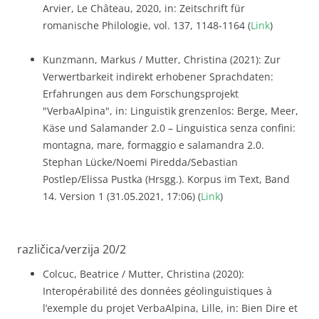
Arvier, Le Château, 2020, in: Zeitschrift für
romanische Philologie, vol. 137, 1148-1164 (
Link
)
Kunzmann, Markus / Mutter, Christina (2021): Zur
Verwertbarkeit indirekt erhobener Sprachdaten:
Erfahrungen aus dem Forschungsprojekt
"VerbaAlpina", in: Linguistik grenzenlos: Berge, Meer,
Käse und Salamander 2.0 – Linguistica senza confini:
montagna, mare, formaggio e salamandra 2.0.
Stephan Lücke/Noemi Piredda/Sebastian
Postlep/Elissa Pustka (Hrsgg.). Korpus im Text, Band
14. Version 1 (31.05.2021, 17:06) (
Link
)
različica/verzija 20/2
Colcuc, Beatrice / Mutter, Christina (2020):
Interopérabilité des données géolinguistiques à
l’exemple du projet VerbaAlpina, Lille, in: Bien Dire et