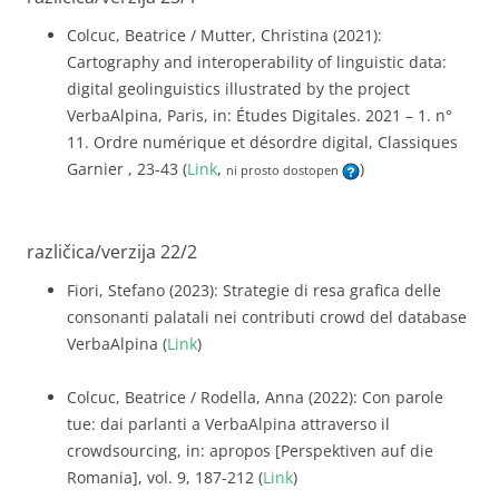
Colcuc, Beatrice / Mutter, Christina (2021):
Cartography and interoperability of linguistic data:
digital geolinguistics illustrated by the project
VerbaAlpina, Paris, in: Études Digitales. 2021 – 1. n°
11. Ordre numérique et désordre digital, Classiques
Garnier , 23-43 (
Link
,
)
ni prosto dostopen
različica/verzija 22/2
Fiori, Stefano (2023): Strategie di resa grafica delle
consonanti palatali nei contributi crowd del database
VerbaAlpina (
Link
)
Colcuc, Beatrice / Rodella, Anna (2022): Con parole
tue: dai parlanti a VerbaAlpina attraverso il
crowdsourcing, in: apropos [Perspektiven auf die
Romania], vol. 9, 187-212 (
Link
)