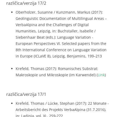
različica/verzija 17/2
Oberholzer, Susanne / Kunzmann, Markus (2017):
Geolinguistic Documentation of Multilingual Areas –
VerbaAlpina and the Challenges of Digital
Humanities, Leipzig, in: Buchstaller, Isabelle /
Siebenhaar Beat (eds.): Language Variation -
European Perspectives VI. Selected papers from the
8th International Conference on Language Variation
in Europe (ICLaVE 8), Leipzig, Benjamins, 199–213
Krefeld, Thomas (2017): Romanisches Substrat:
Makroskopie und Mikroskopie (im Karwendel) (
Link
)
različica/verzija 17/1
Krefeld, Thomas / Lücke, Stephan (2017): 22 Monate -
Arbeitsbericht des Projekts VerbaAlpina (31.7.2016),
in: Ladinia, vol. XL, 259-272