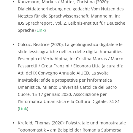
Kunzmann, Markus / Mutter, Christina (2020):
Dialektdatenerhebung neu gedacht: Vom Nutzen des
Netztes für die Sprachwissenschaft, Mannheim, in:
IDS Sprachreport , vol. 2, Leibniz-Institut für Deutsche
Sprache (
Link
)
Colcuc, Beatrice (2020): La geolinguistica digitale e le
sfide lessicografiche nell'era delle digital humanities:
l'esempio di VerbaAlpina, in: Cristina Marras / Marco
Passarotti / Greta Franzini / Eleonora Litta (a cura di):
Atti del IX Convegno Annuale AIUCD. La svolta
inevitabile: sfide e prospettive per l'Informatica
Umanistica. Milano: Università Cattolica del Sacro
Cuore, 15-17 gennaio 2020, Associazione per
l’Informatica Umanistica e la Cultura Digitale, 74-81
(
Link
)
Krefeld, Thomas (2020): Polystratale und monostratale
Toponomastik – am Beispiel der Romania Submersa