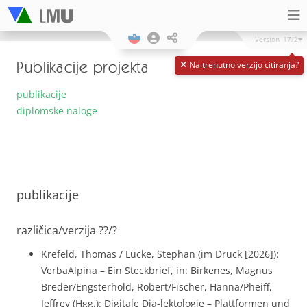
Version
17/2
Publikacije projekta
Na trenutno verzijo citiranja?
publikacije
diplomske naloge
publikacije
različica/verzija ??/?
Krefeld, Thomas / Lücke, Stephan (im Druck [2026]):
VerbaAlpina – Ein Steckbrief, in: Birkenes, Magnus
Breder/Engsterhold, Robert/Fischer, Hanna/Pheiff,
Jeffrey (Hgg.): Digitale Dia-lektologie – Plattformen und