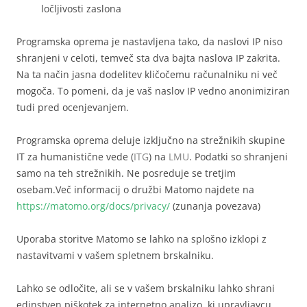
ločljivosti zaslona
Programska oprema je nastavljena tako, da naslovi IP niso
shranjeni v celoti, temveč sta dva bajta naslova IP zakrita.
Na ta način jasna dodelitev kličočemu računalniku ni več
mogoča. To pomeni, da je vaš naslov IP vedno anonimiziran
tudi pred ocenjevanjem.
Programska oprema deluje izključno na strežnikih skupine
IT za humanistične vede (
ITG
) na
LMU
. Podatki so shranjeni
samo na teh strežnikih. Ne posreduje se tretjim
osebam.Več informacij o družbi Matomo najdete na
https://matomo.org/docs/privacy/
(zunanja povezava)
Uporaba storitve Matomo se lahko na splošno izklopi z
nastavitvami v vašem spletnem brskalniku.
Lahko se odločite, ali se v vašem brskalniku lahko shrani
edinstven piškotek za internetno analizo, ki upravljavcu