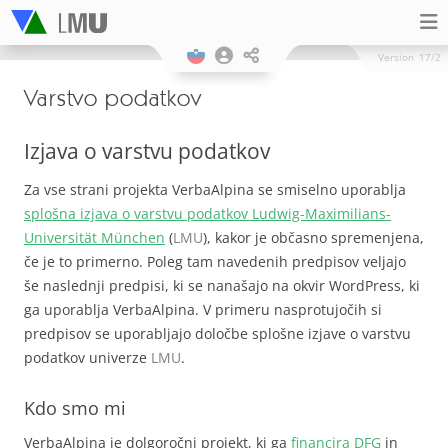
Version
17/2
Varstvo podatkov
Izjava o varstvu podatkov
Za vse strani projekta VerbaAlpina se smiselno uporablja
splošna izjava o varstvu podatkov Ludwig-Maximilians-
Universität München
(
LMU
), kakor je občasno spremenjena,
če je to primerno. Poleg tam navedenih predpisov veljajo
še naslednji predpisi, ki se nanašajo na okvir WordPress, ki
ga uporablja VerbaAlpina. V primeru nasprotujočih si
predpisov se uporabljajo določbe splošne izjave o varstvu
podatkov univerze
LMU
.
Kdo smo mi
VerbaAlpina je dolgoročni projekt, ki ga
financira DFG
in