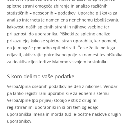
spletne strani omogoča zbiranje in analizo različnih
statističnih – neosebnih – podatkov. Uporaba piškotka za
analizo interneta je namenjena nenehnemu izboljševanju
kakovosti naših spletnih strani in njihove vsebine ter
prijaznosti do uporabnika. Piškotki za spletno analizo
prikazujejo, kako se spletna stran uporablja, kar pomeni,
da je mogoče ponudbo optimizirati. Če se želite od tega
odjaviti, aktivirajte potrditveno polje za namestitev piškotka
za deaktivacijo storitve Matomo v svojem brskalniku.
S kom delimo vaše podatke
VerbaAlpina osebnih podatkov ne deli z nikomer. Vendar
pa lahko registrirani uporabniki v zalednem sistemu
VerbaAlpine (po prijavi) stopijo v stik z drugimi
registriranimi uporabniki in si pri tem ogledajo
uporabniška imena in morda tudi e-poštne naslove drugih
uporabnikov.