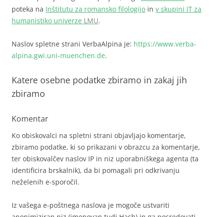
poteka na
Inštitutu za romansko filologijo
in
v skupini IT za
humanistiko univerze
LMU
.
Naslov spletne strani VerbaAlpina je:
https://www.verba-
alpina.gwi.uni-muenchen.de
.
Katere osebne podatke zbiramo in zakaj jih
zbiramo
Komentar
Ko obiskovalci na spletni strani objavljajo komentarje,
zbiramo podatke, ki so prikazani v obrazcu za komentarje,
ter obiskovalčev naslov IP in niz uporabniškega agenta (ta
identificira brskalnik), da bi pomagali pri odkrivanju
neželenih e-sporočil.
Iz vašega e-poštnega naslova je mogoče ustvariti
anonimiziran niz (imenovan tudi Hash) in ga posredovati