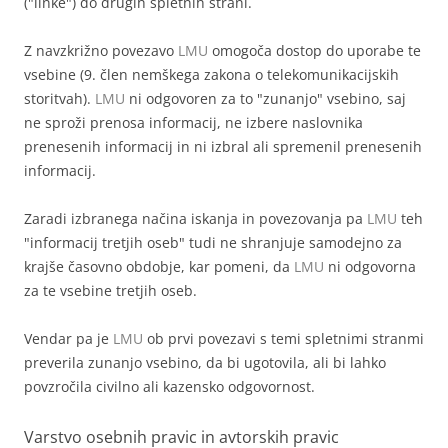
("linke") do drugih spletnih strani.
Z navzkrižno povezavo
LMU
omogoča dostop do uporabe te
vsebine (9. člen nemškega zakona o telekomunikacijskih
storitvah).
LMU
ni odgovoren za to "zunanjo" vsebino, saj
ne sproži prenosa informacij, ne izbere naslovnika
prenesenih informacij in ni izbral ali spremenil prenesenih
informacij.
Zaradi izbranega načina iskanja in povezovanja pa
LMU
teh
"informacij tretjih oseb" tudi ne shranjuje samodejno za
krajše časovno obdobje, kar pomeni, da
LMU
ni odgovorna
za te vsebine tretjih oseb.
Vendar pa je
LMU
ob prvi povezavi s temi spletnimi stranmi
preverila zunanjo vsebino, da bi ugotovila, ali bi lahko
povzročila civilno ali kazensko odgovornost.
Varstvo osebnih pravic in avtorskih pravic