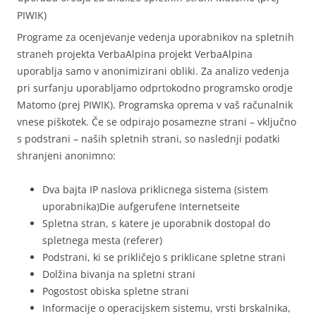
PIWIK)
Programe za ocenjevanje vedenja uporabnikov na spletnih
straneh projekta VerbaAlpina projekt VerbaAlpina
uporablja samo v anonimizirani obliki. Za analizo vedenja
pri surfanju uporabljamo odprtokodno programsko orodje
Matomo (prej PIWIK). Programska oprema v vaš računalnik
vnese piškotek. Če se odpirajo posamezne strani – vključno
s podstrani – naših spletnih strani, so naslednji podatki
shranjeni anonimno:
Dva bajta IP naslova priklicnega sistema (sistem
uporabnika)Die aufgerufene Internetseite
Spletna stran, s katere je uporabnik dostopal do
spletnega mesta (referer)
Podstrani, ki se prikličejo s priklicane spletne strani
Dolžina bivanja na spletni strani
Pogostost obiska spletne strani
Informacije o operacijskem sistemu, vrsti brskalnika,