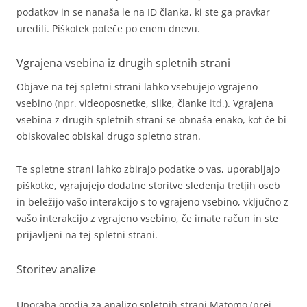
podatkov in se nanaša le na ID članka, ki ste ga pravkar
uredili. Piškotek poteče po enem dnevu.
Vgrajena vsebina iz drugih spletnih strani
Objave na tej spletni strani lahko vsebujejo vgrajeno
vsebino (
npr.
videoposnetke, slike, članke
itd.
). Vgrajena
vsebina z drugih spletnih strani se obnaša enako, kot če bi
obiskovalec obiskal drugo spletno stran.
Te spletne strani lahko zbirajo podatke o vas, uporabljajo
piškotke, vgrajujejo dodatne storitve sledenja tretjih oseb
in beležijo vašo interakcijo s to vgrajeno vsebino, vključno z
vašo interakcijo z vgrajeno vsebino, če imate račun in ste
prijavljeni na tej spletni strani.
Storitev analize
Uporaba orodja za analizo spletnih strani Matomo (prej