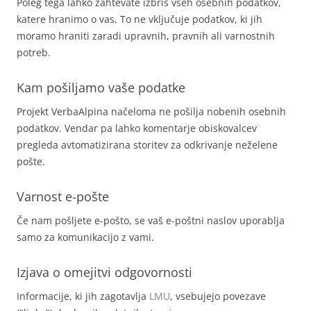
Poleg tega lahko zahtevate izbris vseh osebnih podatkov,
katere hranimo o vas. To ne vključuje podatkov, ki jih
moramo hraniti zaradi upravnih, pravnih ali varnostnih
potreb.
Kam pošiljamo vaše podatke
Projekt VerbaAlpina načeloma ne pošilja nobenih osebnih
podatkov. Vendar pa lahko komentarje obiskovalcev
pregleda avtomatizirana storitev za odkrivanje neželene
pošte.
Varnost e-pošte
Če nam pošljete e-pošto, se vaš e-poštni naslov uporablja
samo za komunikacijo z vami.
Izjava o omejitvi odgovornosti
Informacije, ki jih zagotavlja
LMU
, vsebujejo povezave