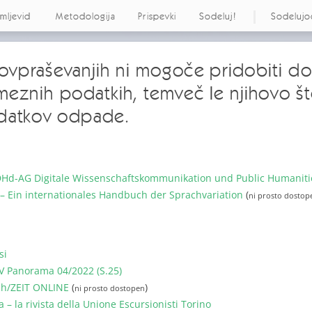
emljevid
Metodologija
Prispevki
Sodeluj!
Sodelujo
 povpraševanjih ni mogoče pridobiti d
meznih podatkih, temveč le njihovo št
datkov odpade.
DHd-AG Digitale Wissenschaftskommunikation und Public Humaniti
 Ein internationales Handbuch der Sprachvariation
(
ni prosto dostop
si
AV Panorama 04/2022 (S.25)
ch/ZEIT ONLINE
(
)
ni prosto dostopen
a – la rivista della Unione Escursionisti Torino