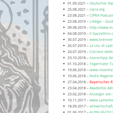
01.09.2021 –
Deutscher Al
25.08.2021 –
cipra.org
23.08.2021 –
CIPRA Podcas
23.08.2019 –
L’Adige – Quo
09.08.2019 –
http://www.mi
04.08.2019 –
Il Gazzettino 
30.07.2019 –
www.brennerb
26.07.2019 –
La Usc di Lad
24.07.2019 –
Corriere delle
23.10.2018 –
tourentipp.de
01.10.2018 –
Tegernseer Ta
19.06.2018 –
www.rosenhe
10.06.2018 –
Radio Regen
27.04.2018 –
Bayerischer 
23.04.2018 –
Akademie Akt
23.02.2018 –
Anzeiger von
10.11.2017 –
www.samerbe
18.09.2017 –
almwirtschaf
01.06.2017 –
ALPIN 06/201