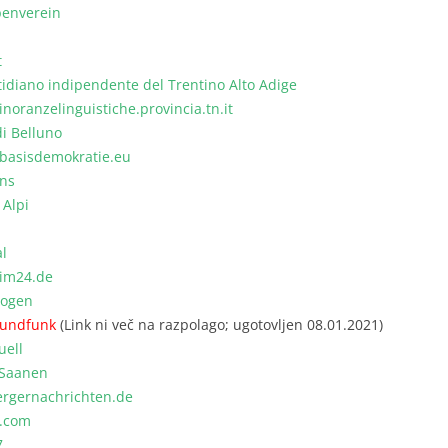
penverein
t
tidiano indipendente del Trentino Alto Adige
noranzelinguistiche.provincia.tn.it
di Belluno
asisdemokratie.eu
ins
 Alpi
l
im24.de
bogen
Rundfunk
(Link ni več na razpolago; ugotovljen 08.01.2021)
uell
 Saanen
rgernachrichten.de
t.com
7