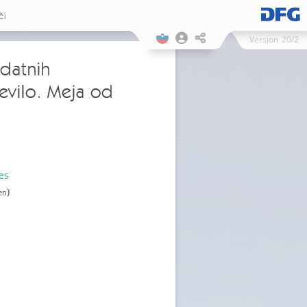
či
Version
20/2
odatnih
evilo. Meja od
es
)
en