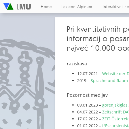
Home
Lexicon Alpinum
Interaktivni z
Pri kvantitativnih
informacij o posa
največ 10.000 po
raziskava
12.07.2021 –
Website der 
2019 –
Sprache und Raum –
Pozornost medijev
09.01.2023 –
gorenjskiglas.
04.07.2022 –
Zeitschrift D
17.02.2022 –
ZEIT Österrei
01.02.2022 –
L'Escursionist