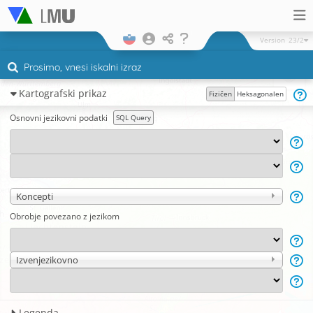
Version
23/2
Kartografski prikaz
Fizičen
Heksagonalen
Osnovni jezikovni podatki
SQL Query
Koncepti
Obrobje povezano z jezikom
Izvenjezikovno
Legenda