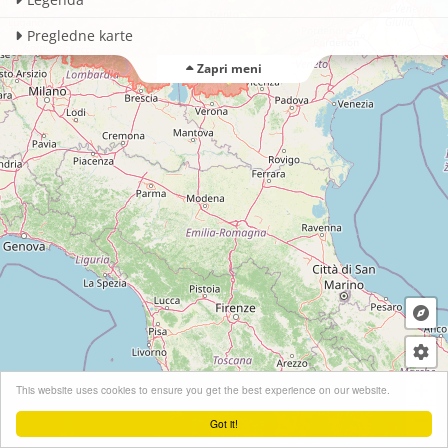
Pregledne karte
Zapri meni
+
This website uses cookies to ensure you get the best experience on our website.
−
Got it!
Leaflet
| ©
OpenStreetMap
contributors