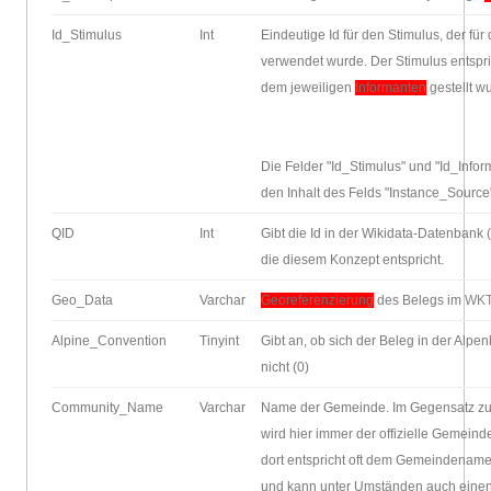
Id_Stimulus
Int
Eindeutige Id für den Stimulus, der fü
verwendet wurde. Der Stimulus entspric
dem jeweiligen
Informanten
gestellt w
Die Felder "Id_Stimulus" und "Id_In
den Inhalt des Felds "Instance_Source
QID
Int
Gibt die Id in der Wikidata-Datenbank 
die diesem Konzept entspricht.
Geo_Data
Varchar
Georeferenzierung
des Belegs im
WK
Alpine_Convention
Tinyint
Gibt an, ob sich der Beleg in der Alpe
nicht (0)
Community_Name
Varchar
Name der Gemeinde. Im Gegensatz zu
wird hier immer der offizielle Gemei
dort entspricht oft dem Gemeindename
und kann unter Umständen auch einen 