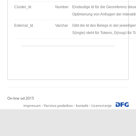
Cluster_Id
Number
Eindeutige Id für die Georeferenz dies
Optimierung von Anfragen der interakt
External_Id
Varchar
Gibt die Id des Belegs in der jeweilig
S(ingle) steht für Tokens, G(roup) für
On-line od 2015
impresum
-
Varstvo podatkov
-
kontakt
-
Licenciranje