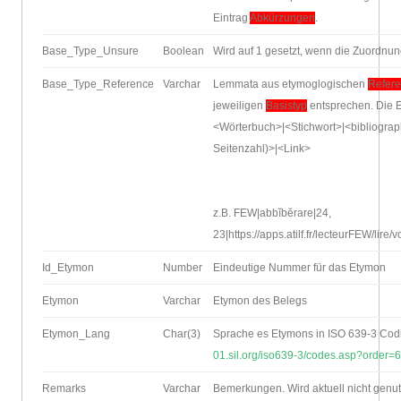
Eintrag
Abkürzungen
.
Base_Type_Unsure
Boolean
Wird auf 1 gesetzt, wenn die Zuordnun
Base_Type_Reference
Varchar
Lemmata aus etymoglogischen
Refer
jeweiligen
Basistyp
entsprechen. Die 
<Wörterbuch>|<Stichwort>|<bibliograph
Seitenzahl)>|<Link>
z.B. FEW|abbĭbĕrare|24,
23|https://apps.atilf.fr/lecteurFEW/lir
Id_Etymon
Number
Eindeutige Nummer für das Etymon
Etymon
Varchar
Etymon des Belegs
Etymon_Lang
Char(3)
Sprache es Etymons in ISO 639-3 Cod
01.sil.org/iso639-3/codes.asp?order=
Remarks
Varchar
Bemerkungen. Wird aktuell nicht genut