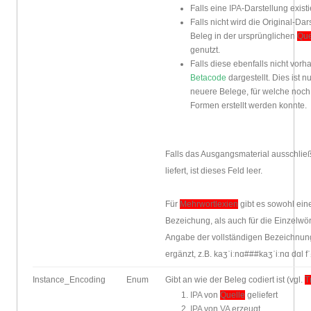
Falls eine
IPA
-Darstellung existi
Falls nicht wird die Original-Da
Beleg in der ursprünglichen
Que
genutzt.
Falls diese ebenfalls nicht vorh
Betacode
dargestellt. Dies ist 
neuere Belege, für welche noch
Formen erstellt werden konnte.
Falls das Ausgangsmaterial ausschließl
liefert, ist dieses Feld leer.
Für
Mehrwortlexien
gibt es sowohl ein
Bezeichung, als auch für die Einzelwör
Angabe der vollständigen Bezeichnung
ergänzt, z.B. kaʒˈiːnɑ###kaʒˈiːnɑ dɑl fˈ
Instance_Encoding
Enum
Gibt an wie der Beleg codiert ist (vgl.
T
IPA
von
Quelle
geliefert
IPA
von
VA
erzeugt