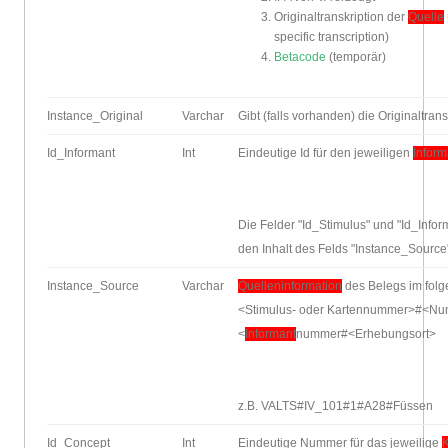
Originaltranskription der
Quelle
specific transcription)
Betacode
(temporär)
Instance_Original
Varchar
Gibt (falls vorhanden) die Originaltran
Id_Informant
Int
Eindeutige Id für den jeweiligen
Infor
Die Felder "Id_Stimulus" und "Id_In
den Inhalt des Felds "Instance_Source
Instance_Source
Varchar
Quelleninformation
des Belegs im fol
<Stimulus- oder Kartennummer>#<Num
<
Informant
nummer#<Erhebungsort>
z.B. VALTS#IV_101#1#A28#Füssen
Id_Concept
Int
Eindeutige Nummer für das jeweilige