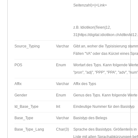
Seitenzahl)>|<Link>
z.B. Idiotikon|Teien|12,
31|https://digital.idiotikon.ch/idtkn/
Source_Typing
Varchar
Gibt an, woher die Typisisierung stamm
Fällen "
VA
" oder das Kürzel eines Spr
POS
Enum
Wortart des Typs. Kann folgende Werte en
"pron", "adj", "PPP", "PPA", "adv", "num",
Affix
Varchar
Affix des Typs
Gender
Enum
Genus des Typs. Kann folgende Werte en
Id_Base_Type
Int
Eindeutige Nummer für den Basistyp
Base_Type
Varchar
Basistyp des Belegs
Base_Type_Lang
Char(3)
Sprache des Basistyps. Größenteils in
Liste mit allen Sprachabkürzungen bef