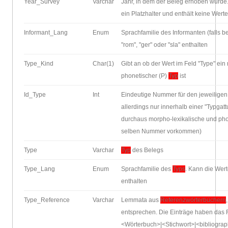
Year_Survey
Varchar
Jahr, in dem der Beleg erhoben wurde. 
ein Platzhalter und enthält keine Werte
Informant_Lang
Enum
Sprachfamilie des Informanten (falls b
"rom", "ger" oder "sla" enthalten
Type_Kind
Char(1)
Gibt an ob der Wert im Feld "Type" ein
phonetischer (P)
Typ
ist
Id_Type
Int
Eindeutige Nummer für den jeweilige
allerdings nur innerhalb einer "Typgat
durchaus morpho-lexikalische und ph
selben Nummer vorkommen)
Type
Varchar
Typ
des Belegs
Type_Lang
Enum
Sprachfamilie des
Typs
. Kann die Werte
enthalten
Type_Reference
Varchar
Lemmata aus
Referenzwörterbüchern
entsprechen. Die Einträge haben das 
<Wörterbuch>|<Stichwort>|<bibliograph