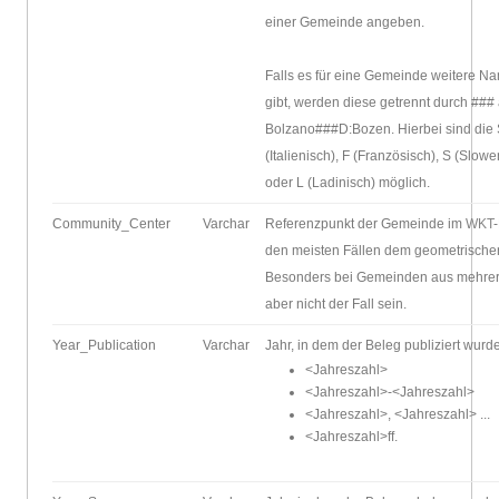
einer Gemeinde angeben.
Falls es für eine Gemeinde weitere 
gibt, werden diese getrennt durch ###
Bolzano###D:Bozen. Hierbei sind die 
(Italienisch), F (Französisch), S (Slo
oder L (Ladinisch) möglich.
Community_Center
Varchar
Referenzpunkt der Gemeinde im
WKT
den meisten Fällen dem geometrische
Besonders bei Gemeinden aus mehrer
aber nicht der Fall sein.
Year_Publication
Varchar
Jahr, in dem der Beleg publiziert wurd
<Jahreszahl>
<Jahreszahl>-<Jahreszahl>
<Jahreszahl>, <Jahreszahl> ...
<Jahreszahl>ff.