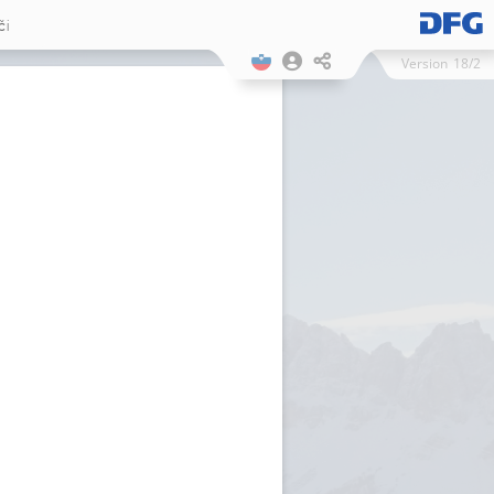
či
Version
18/2