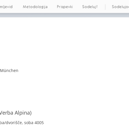
emljevid
Metodologija
Prispevki
Sodeluj!
Sodelujo
t München
 Verba Alpina)
vba/dvorišče, soba 4005