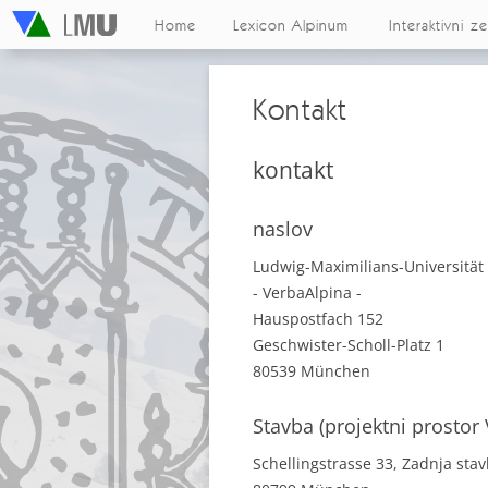
Home
Lexicon Alpinum
Interaktivni z
Kontakt
kontakt
naslov
Ludwig-Maximilians-Universitä
- VerbaAlpina -
Hauspostfach 152
Geschwister-Scholl-Platz 1
80539 München
Stavba (projektni prostor
Schellingstrasse 33, Zadnja sta