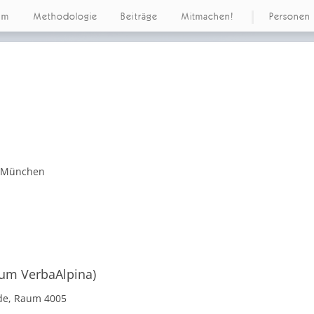
um
Methodologie
Beiträge
Mitmachen!
Personen
t München
aum VerbaAlpina)
ude, Raum 4005