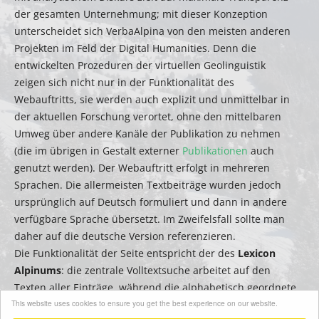
der gesamten Unternehmung; mit dieser Konzeption
unterscheidet sich VerbaAlpina von den meisten anderen
Projekten im Feld der Digital Humanities. Denn die
entwickelten Prozeduren der virtuellen Geolinguistik
zeigen sich nicht nur in der Funktionalität des
Webauftritts, sie werden auch explizit und unmittelbar in
der aktuellen Forschung verortet, ohne den mittelbaren
Umweg über andere Kanäle der Publikation zu nehmen
(die im übrigen in Gestalt externer
Publikationen
auch
genutzt werden). Der Webauftritt erfolgt in mehreren
Sprachen. Die allermeisten Textbeiträge wurden jedoch
ursprünglich auf Deutsch formuliert und dann in andere
verfügbare Sprache übersetzt. Im Zweifelsfall sollte man
daher auf die deutsche Version referenzieren.
Die Funktionalität der Seite entspricht der des
Lexicon
Alpinums
: die zentrale Volltextsuche arbeitet auf den
Texten aller Einträge, während die alphabetisch geordnete
This website uses cookies to ensure you get the best experience on our website.
Seitenleiste zum Filtern bzw. zur schnellen Suche nach