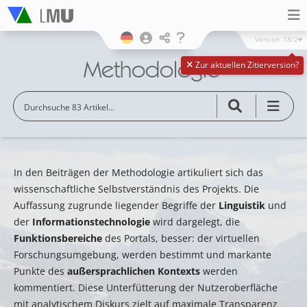
Version
18/2
Methodologie
Zur aktuellen Zitierversion?
In den Beiträgen der Methodologie artikuliert sich das
wissenschaftliche Selbstverständnis des Projekts. Die
Auffassung zugrunde liegender Begriffe der
Linguistik
und
der
Informationstechnologie
wird dargelegt, die
Funktionsbereiche
des Portals, besser: der virtuellen
Forschungsumgebung, werden bestimmt und markante
Punkte des
außersprachlichen Kontexts
werden
kommentiert. Diese Unterfütterung der Nutzeroberfläche
mit analytischem Diskurs zielt auf maximale Transparenz