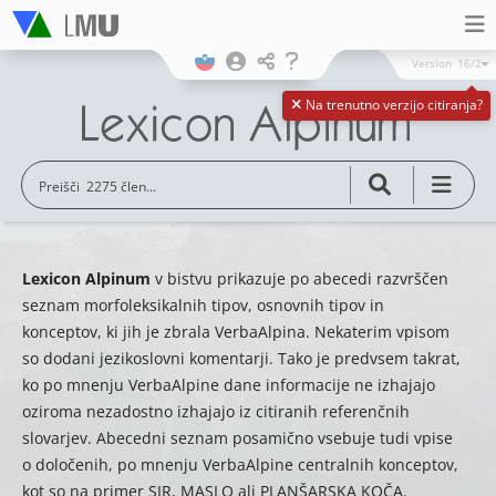
Version
16/2
Na trenutno verzijo citiranja?
Lexicon Alpinum
v bistvu prikazuje po abecedi razvrščen
seznam morfoleksikalnih tipov, osnovnih tipov in
konceptov, ki jih je zbrala VerbaAlpina. Nekaterim vpisom
so dodani jezikoslovni komentarji. Tako je predvsem takrat,
ko po mnenju VerbaAlpine dane informacije ne izhajajo
oziroma nezadostno izhajajo iz citiranih referenčnih
slovarjev. Abecedni seznam posamično vsebuje tudi vpise
o določenih, po mnenju VerbaAlpine centralnih konceptov,
kot so na primer SIR, MASLO ali PLANŠARSKA KOČA.