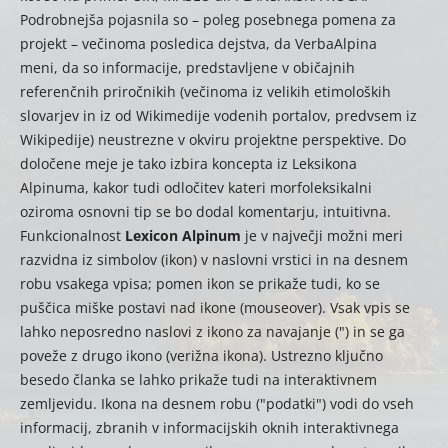
Podrobnejša pojasnila so – poleg posebnega pomena za
projekt – večinoma posledica dejstva, da VerbaAlpina
meni, da so informacije, predstavljene v običajnih
referenčnih priročnikih (večinoma iz velikih etimoloških
slovarjev in iz od Wikimedije vodenih portalov, predvsem iz
Wikipedije) neustrezne v okviru projektne perspektive. Do
določene meje je tako izbira koncepta iz Leksikona
Alpinuma, kakor tudi odločitev kateri morfoleksikalni
oziroma osnovni tip se bo dodal komentarju, intuitivna.
Funkcionalnost
Lexicon Alpinum
je v največji možni meri
razvidna iz simbolov (ikon) v naslovni vrstici in na desnem
robu vsakega vpisa; pomen ikon se prikaže tudi, ko se
puščica miške postavi nad ikone (mouseover). Vsak vpis se
lahko neposredno naslovi z ikono za navajanje (") in se ga
poveže z drugo ikono (verižna ikona). Ustrezno ključno
besedo članka se lahko prikaže tudi na interaktivnem
zemljevidu. Ikona na desnem robu ("podatki") vodi do vseh
informacij, zbranih v informacijskih oknih interaktivnega