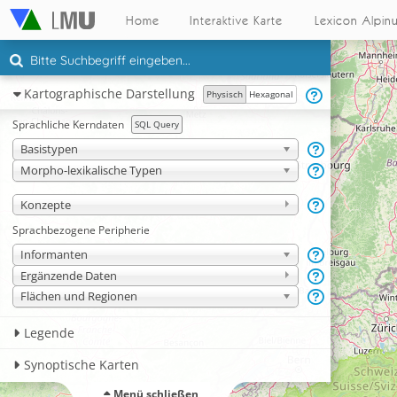
Home
Interaktive Karte
Lexicon Alpin
Kartographische Darstellung
Physisch
Hexagonal
Sprachliche Kerndaten
SQL Query
Basistypen
Morpho-lexikalische Typen
Konzepte
Sprachbezogene Peripherie
Informanten
Ergänzende Daten
Flächen und Regionen
Legende
Synoptische Karten
Menü schließen