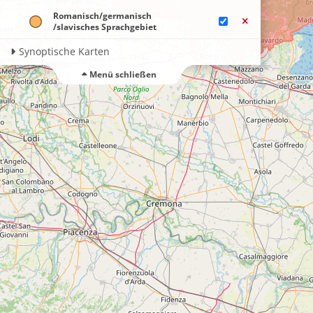
Romanisch​/germanisch​
/slavisches Sprachgebiet
Synoptische Karten
Menü schließen