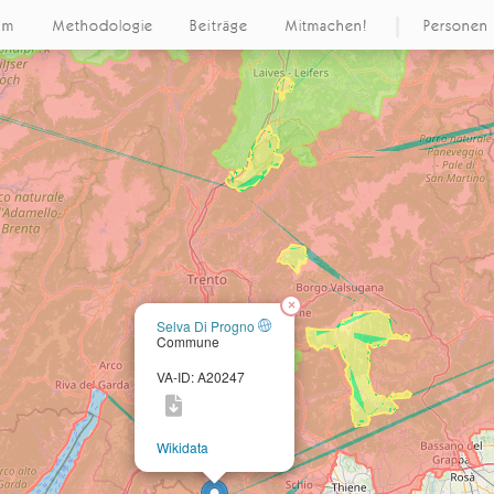
um
Methodologie
Beiträge
Mitmachen!
Personen
×
Selva Di Progno
Commune
VA-ID: A20247
Wikidata