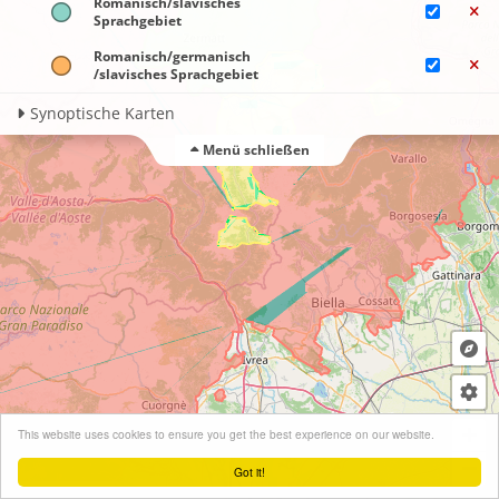
Romanisch/slavisches
Sprachgebiet
Romanisch​/germanisch​
/slavisches Sprachgebiet
Synoptische Karten
Menü schließen
+
This website uses cookies to ensure you get the best experience on our website.
−
Got it!
Leaflet
| ©
OpenStreetMap
contributors