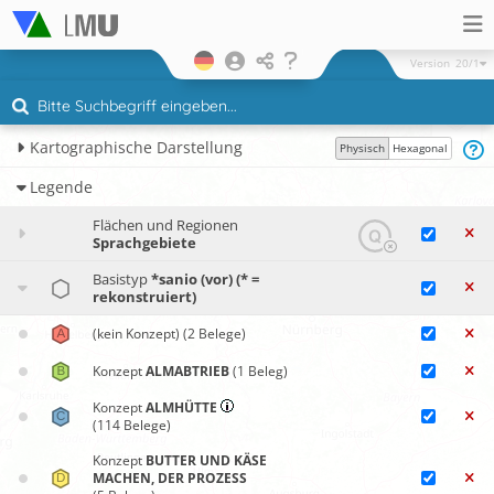
Version
20/1
Kartographische Darstellung
Physisch
Hexagonal
Legende
Flächen und Regionen
Sprachgebiete
Basistyp
*sanio (vor) (* =
rekonstruiert)
(kein Konzept)
(2 Belege)
Konzept
ALMABTRIEB
(1 Beleg)
Konzept
ALMHÜTTE
(114 Belege)
Konzept
BUTTER UND KÄSE
MACHEN, DER PROZESS