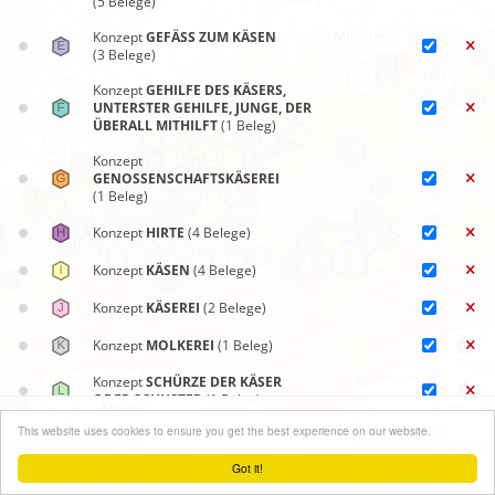
(5 Belege)
Konzept
GEFÄSS ZUM KÄSEN
(3 Belege)
Konzept
GEHILFE DES KÄSERS,
UNTERSTER GEHILFE, JUNGE, DER
ÜBERALL MITHILFT
(1 Beleg)
Konzept
GENOSSENSCHAFTSKÄSEREI
(1 Beleg)
Konzept
HIRTE
(4 Belege)
Konzept
KÄSEN
(4 Belege)
Konzept
KÄSEREI
(2 Belege)
Konzept
MOLKEREI
(1 Beleg)
Konzept
SCHÜRZE DER KÄSER
ODER SCHUSTER
(1 Beleg)
Synoptische Karten
+
This website uses cookies to ensure you get the best experience on our website.
Konzept
SENN
(56 Belege)
Menü schließen
−
Got it!
Konzept
SENNEREI
(1 Beleg)
Leaflet
| ©
OpenStreetMap
contributors