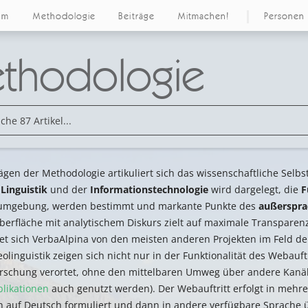
um
Methodologie
Beiträge
Mitmachen!
Personen
thodologie
ägen der Methodologie artikuliert sich das wissenschaftliche Selb
r
Linguistik
und der
Informationstechnologie
wird dargelegt, die
F
umgebung, werden bestimmt und markante Punkte des
außerspra
berfläche mit analytischem Diskurs zielt auf maximale Transpare
et sich VerbaAlpina von den meisten anderen Projekten im Feld de
eolinguistik zeigen sich nicht nur in der Funktionalität des Webauft
orschung verortet, ohne den mittelbaren Umweg über andere Kanäle
blikationen
auch genutzt werden). Der Webauftritt erfolgt in mehr
h auf Deutsch formuliert und dann in andere verfügbare Sprache üb