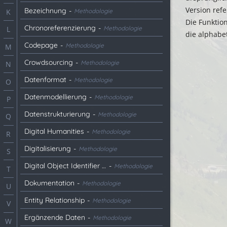
Version refe
Bezeichnung
-
Methodologie
K
Die Funktion
Chronoreferenzierung
-
Methodologie
L
die alphabe
Codepage
-
Methodologie
M
Crowdsourcing
-
Methodologie
N
Datenformat
-
Methodologie
O
Datenmodellierung
-
Methodologie
P
Datenstrukturierung
-
Methodologie
Q
Digital Humanities
-
Methodologie
R
Digitalisierung
-
Methodologie
S
Digital Object Identifier (DOI)
-
Methodologie
T
Dokumentation
-
Methodologie
U
Entity Relationship
-
Methodologie
V
Ergänzende Daten
-
Methodologie
W