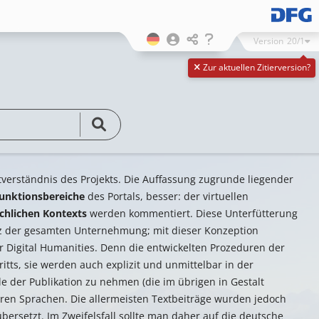
Version
20/1
Zur aktuellen Zitierversion?
stverständnis des Projekts. Die Auffassung zugrunde liegender
unktionsbereiche
des Portals, besser: der virtuellen
chlichen Kontexts
werden kommentiert. Diese Unterfütterung
nz der gesamten Unternehmung; mit dieser Konzeption
r Digital Humanities. Denn die entwickelten Prozeduren der
ritts, sie werden auch explizit und unmittelbar in der
 der Publikation zu nehmen (die im übrigen in Gestalt
eren Sprachen. Die allermeisten Textbeiträge wurden jedoch
ersetzt. Im Zweifelsfall sollte man daher auf die deutsche