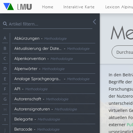
Home
Interaktive Karte
Lexicon Alpin
Me
A
Abkürzungen
-
Methodologie
B
Aktualisierung der Daten für die Visualisierung
-
Methodologie
C
Alpenkonvention
-
Methodologie
D
Alpenwörter
-
Methodologie
In den Beitr
Analoge Sprachgeographie
-
E
Methodologie
Begriffe de
API
-
Forschungs
F
Methodologie
der Nutzero
Autorenschaft
-
G
Methodologie
unterscheid
Autorensignaturen
-
H
Methodologie
virtuellen G
aktuellen F
Belegorte
-
I
Methodologie
externer
Pu
Betacode
-
Methodologie
J
ursprünglic